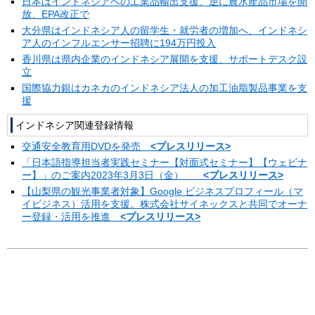
日本はインドネシアへの工業品輸出支援、逆に農水産品市場を開
放、EPA改正で
大分県はインドネシア人の留学生・就労者の増加へ、インドネシ
ア人のインフルエンサー招聘に194万円投入
香川県は県内企業のインドネシア展開を支援、サポートデスク設
立
国際協力銀はカネカのインドネシア法人の加工油脂製品事業を支
援
インドネシア関連登録情報
交通安全教育用DVDを発売
<プレスリリース>
「日本語指導担当者実践セミナー【対面式セミナー】【ウェビナ
ー】」のご案内2023年3月3日（金）
<プレスリリース>
【山梨県の観光事業者対象】Google ビジネスプロフィール（マ
イビジネス）活用を支援。株式会社サイネックスと共同でオーナ
ー登録・活用を推進
<プレスリリース>