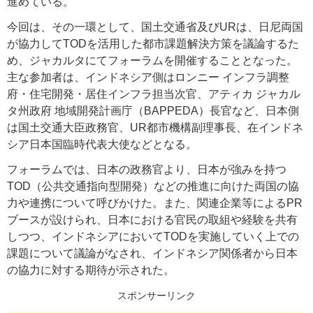
進めている。
今回は、その一環として、国土交通省及びURは、日尼両国
が協力してTODを活用した都市課題解決方策を議論するた
め、ジャカルタにてフォーラムを開催することとなった。
主な参加者は、インドネシア側はロンニー インフラ調整
府・住宅開発・居住インフラ担当次官、アティカ ジャカル
タ州政府 地域開発計画庁（BAPPEDA）長官など、日本側
は国土交通大臣政務官、UR都市機構副理事長、在インドネ
シア日本国臨時代表大使などとなる。
フォーラムでは、日本の政務官より、日本が強みを持つ
TOD（公共交通指向型開発）などの推進に向けた両国の協
力や連携について呼びかけた。また、関連企業等によるPR
ブースが設けられ、日本における官民の取組や経験を共有
しつつ、インドネシアにおいてTODを実施していく上での
課題について議論がなされ、インドネシア関係者から日本
の協力に対する期待が示された。
スポンサーリンク