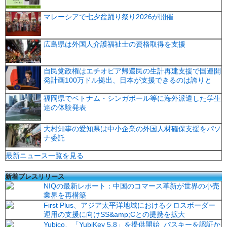
マレーシアで七夕盆踊り祭り2026が開催
広島県は外国人介護福祉士の資格取得を支援
自民党政権はエチオピア帰還民の生計再建支援で国連開
発計画100万ドル拠出、日本が支援できるのは誇りと
福岡県でベトナム・シンガポール等に海外派遣した学生
達の体験発表
大村知事の愛知県は中小企業の外国人材確保支援をパソ
ナ委託
最新ニュース一覧を見る
新着プレスリリース
NIQの最新レポート：中国のコマース革新が世界の小売
業界を再構築
First Plus、アジア太平洋地域におけるクロスボーダー
運用の支援に向けSS&amp;Cとの提携を拡大
Yubico、「YubiKey 5.8」を提供開始 パスキーを認証か