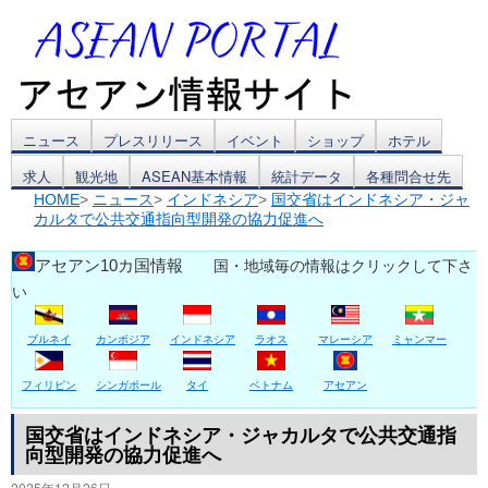
コ
ニュース
プレスリリース
イベント
ショップ
ホテル
求人
観光地
ASEAN基本情報
統計データ
各種問合せ先
ン
HOME
>
ニュース
>
インドネシア
>
国交省はインドネシア・ジャ
カルタで公共交通指向型開発の協力促進へ
テ
ン
アセアン10カ国情報
国・地域毎の情報はクリックして下さ
い
ツ
ブルネイ
カンボジア
インドネシア
ラオス
マレーシア
ミャンマー
へ
ス
フィリピン
シンガポール
タイ
ベトナム
アセアン
キ
国交省はインドネシア・ジャカルタで公共交通指
向型開発の協力促進へ
ッ
2025年12月26日