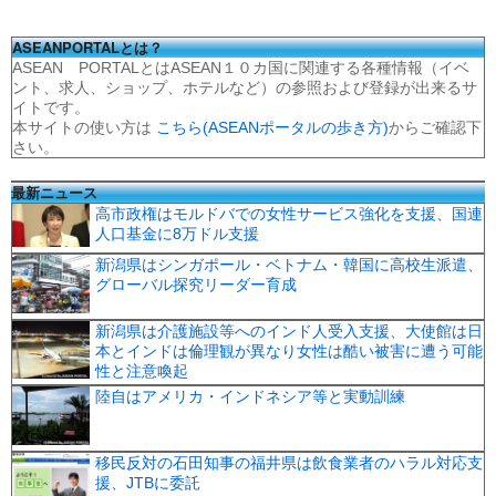
ASEANPORTALとは？
ASEAN PORTALとはASEAN１０カ国に関連する各種情報（イベ
ント、求人、ショップ、ホテルなど）の参照および登録が出来るサ
イトです。
本サイトの使い方は
こちら(ASEANポータルの歩き方)
からご確認下
さい。
最新ニュース
高市政権はモルドバでの女性サービス強化を支援、国連
人口基金に8万ドル支援
新潟県はシンガポール・ベトナム・韓国に高校生派遣、
グローバル探究リーダー育成
新潟県は介護施設等へのインド人受入支援、大使館は日
本とインドは倫理観が異なり女性は酷い被害に遭う可能
性と注意喚起
陸自はアメリカ・インドネシア等と実動訓練
移民反対の石田知事の福井県は飲食業者のハラル対応支
援、JTBに委託