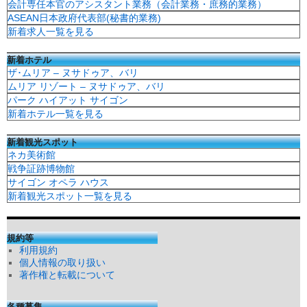
会計専任本官のアシスタント業務（会計業務・庶務的業務）
ASEAN日本政府代表部(秘書的業務)
新着求人一覧を見る
新着ホテル
ザ･ムリア – ヌサドゥア、バリ
ムリア リゾート – ヌサドゥア、バリ
パーク ハイアット サイゴン
新着ホテル一覧を見る
新着観光スポット
ネカ美術館
戦争証跡博物館
サイゴン オペラ ハウス
新着観光スポット一覧を見る
規約等
利用規約
個人情報の取り扱い
著作権と転載について
各種募集