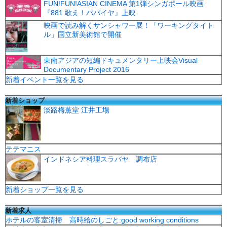
FUN!FUN!ASIAN CINEMA 第1弾シンガポール映画
『881 歌え！パパイヤ』上映
映画で読み解くサンシャワー展！「ワーキングタイト
ル」国立新美術館で開催
東南アジアの短編ドキュメンタリー上映会Visual
Documentary Project 2016
新着イベント一覧を見る
新着ショップ
淡路梅薫堂 江井工場
テテマニス
インドネシア料理スラバヤ 調布店
新着ショップ一覧を見る
新着求人
ホテルの客室清掃 高時給のしごと:good working conditions