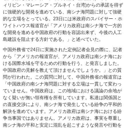
ィリピン・マレーシア・ブルネイ・台湾)からの承諾を得ず
に強硬的な開発を進めている、南シナ海問題に対して強硬
的な立場をとっている。23日には米政府のスパイサー・ホ
ワイトハウス報道官が「アメリカ政府は南シナ海で一方的
な開発を進める中国政府の行動を容認出来ず、今後の人工
島建設を阻止する方針である。」と述べていた。
中国外務省で24日に実施された定例記者会見の際に、記者
から「アメリカの報道官が、アメリカ政府は南シナ海にお
ける国際水域を守るための行動を行う、と発言しました。
中国政府の見解を教えて頂けませんでしょうか。」との質
問が行われた。この質問に対して、中国外務省の報道官は
「中国政府の南シナ海問題に対する立場は一貫して変わっ
ていません。中国政府は、この地域における議論の余地が
なく疑いが無い領有権を所有しています。私達は関係国と
の直接交渉により、南シナ海で発生している紛争の平和的
解決を進めています。アメリカ政府は南シナ海における紛
争当事国ではありません。アメリカ政府は、事実を尊重し
南シナ海の平和と安定に混乱を起こすような発言や行動を