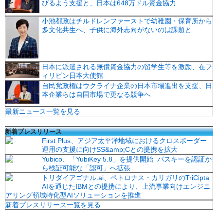
びるよう支援と、日本は648万ドル資金協力
小池都政はチルドレンファーストで幼稚園・保育所から
多文化共生へ、子供に海外志向がないのは課題と
日本に派遣される無償資金協力の留学生等を激励、在フ
ィリピン日本大使館
自民党政権はウクライナ企業の日本市場進出を支援、日
本企業らは自国市場で更なる競争へ
最新ニュース一覧を見る
新着プレスリリース
First Plus、アジア太平洋地域におけるクロスボーダー
運用の支援に向けSS&amp;Cとの提携を拡大
Yubico、「YubiKey 5.8」を提供開始 パスキーを認証か
ら検証可能な「認可」へ拡張
トリダイアゴナル.ai、ペトロナス・カリガリのTriCipta
AIを通じたIBMとの提携により、上流事業向けエンジニ
アリング領域特化型AIソリューションを推進
新着プレスリリース一覧を見る