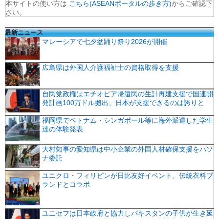
本サイトの使い方は
こちら(ASEANポータルの歩き方)
からご確認下
さい。
最新ニュース
マレーシアで七夕盆踊り祭り2026が開催
広島県は外国人介護福祉士の資格取得を支援
自民党政権はエチオピア帰還民の生計再建支援で国連開
発計画100万ドル拠出、日本が支援できるのは誇りと
福岡県でベトナム・シンガポール等に海外派遣した学生
達の体験発表
大村知事の愛知県は中小企業の外国人材確保支援をパソ
ナ委託
ユニクロ・フィリピンが日比友好イベント、伝統衣料ブ
ランドとコラボ
ユニセフは日本政府と協力しパキスタンの子供が生き延