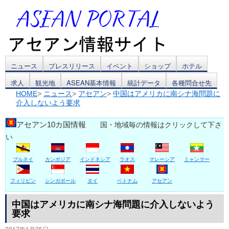
コ
ニュース
プレスリリース
イベント
ショップ
ホテル
求人
観光地
ASEAN基本情報
統計データ
各種問合せ先
ン
HOME
>
ニュース
>
アセアン
>
中国はアメリカに南シナ海問題に
介入しないよう要求
テ
ン
アセアン10カ国情報
国・地域毎の情報はクリックして下さ
い
ツ
ブルネイ
カンボジア
インドネシア
ラオス
マレーシア
ミャンマー
へ
ス
フィリピン
シンガポール
タイ
ベトナム
アセアン
キ
中国はアメリカに南シナ海問題に介入しないよう
要求
ッ
2017年1月25日