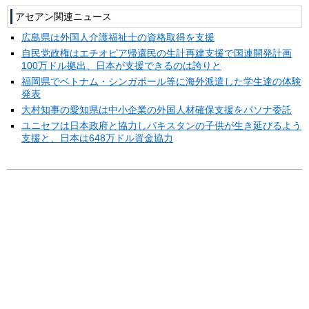
アセアン関連ニュース
広島県は外国人介護福祉士の資格取得を支援
自民党政権はエチオピア帰還民の生計再建支援で国連開発計画
100万ドル拠出、日本が支援できるのは誇りと
福岡県でベトナム・シンガポール等に海外派遣した学生達の体験
発表
大村知事の愛知県は中小企業の外国人材確保支援をパソナ委託
ユニセフは日本政府と協力しパキスタンの子供が生き延びるよう
支援と、日本は648万ドル資金協力