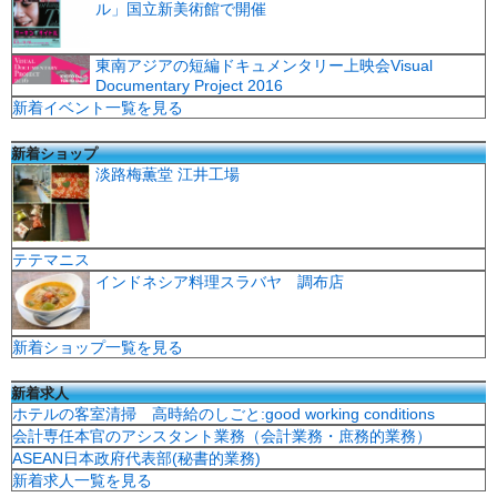
ル」国立新美術館で開催
東南アジアの短編ドキュメンタリー上映会Visual
Documentary Project 2016
新着イベント一覧を見る
新着ショップ
淡路梅薫堂 江井工場
テテマニス
インドネシア料理スラバヤ 調布店
新着ショップ一覧を見る
新着求人
ホテルの客室清掃 高時給のしごと:good working conditions
会計専任本官のアシスタント業務（会計業務・庶務的業務）
ASEAN日本政府代表部(秘書的業務)
新着求人一覧を見る