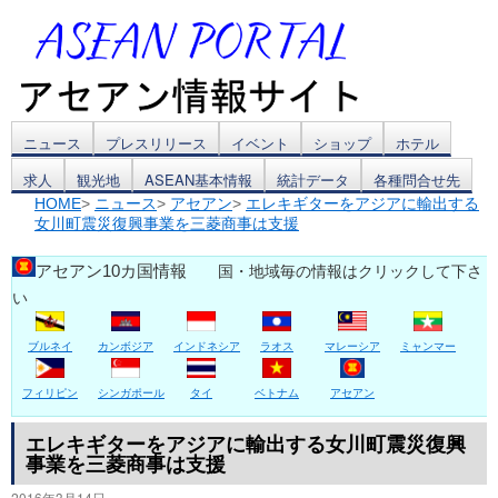
コ
ニュース
プレスリリース
イベント
ショップ
ホテル
求人
観光地
ASEAN基本情報
統計データ
各種問合せ先
ン
HOME
>
ニュース
>
アセアン
>
エレキギターをアジアに輸出する
女川町震災復興事業を三菱商事は支援
テ
ン
アセアン10カ国情報
国・地域毎の情報はクリックして下さ
い
ツ
ブルネイ
カンボジア
インドネシア
ラオス
マレーシア
ミャンマー
へ
ス
フィリピン
シンガポール
タイ
ベトナム
アセアン
キ
エレキギターをアジアに輸出する女川町震災復興
事業を三菱商事は支援
ッ
2016年3月14日