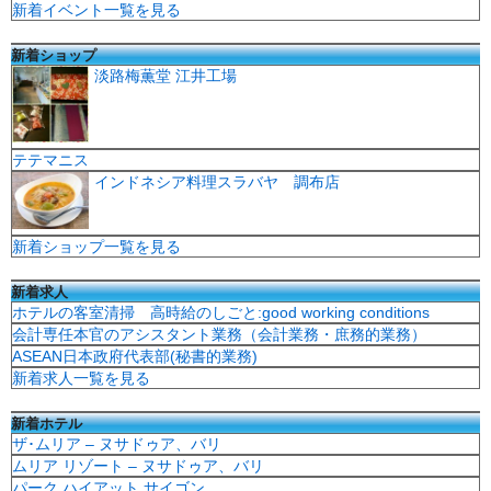
新着イベント一覧を見る
新着ショップ
淡路梅薫堂 江井工場
テテマニス
インドネシア料理スラバヤ 調布店
新着ショップ一覧を見る
新着求人
ホテルの客室清掃 高時給のしごと:good working conditions
会計専任本官のアシスタント業務（会計業務・庶務的業務）
ASEAN日本政府代表部(秘書的業務)
新着求人一覧を見る
新着ホテル
ザ･ムリア – ヌサドゥア、バリ
ムリア リゾート – ヌサドゥア、バリ
パーク ハイアット サイゴン