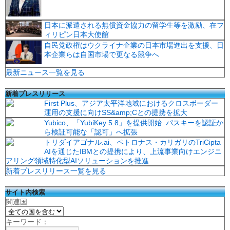
日本に派遣される無償資金協力の留学生等を激励、在フ
ィリピン日本大使館
自民党政権はウクライナ企業の日本市場進出を支援、日
本企業らは自国市場で更なる競争へ
最新ニュース一覧を見る
新着プレスリリース
First Plus、アジア太平洋地域におけるクロスボーダー
運用の支援に向けSS&amp;Cとの提携を拡大
Yubico、「YubiKey 5.8」を提供開始 パスキーを認証か
ら検証可能な「認可」へ拡張
トリダイアゴナル.ai、ペトロナス・カリガリのTriCipta
AIを通じたIBMとの提携により、上流事業向けエンジニ
アリング領域特化型AIソリューションを推進
新着プレスリリース一覧を見る
サイト内検索
関連国
キーワード：