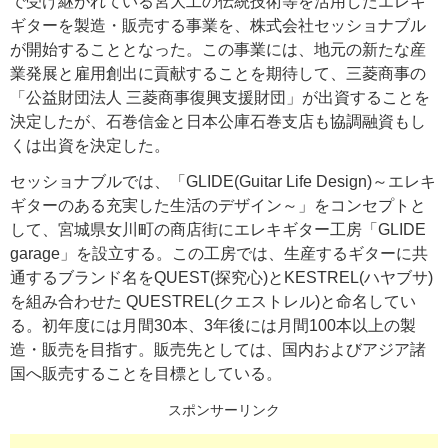
で受け継がれている宮大工の伝統技術等を活用したエレキ
ギターを製造・販売する事業を、株式会社セッショナブル
が開始することとなった。この事業には、地元の新たな産
業発展と雇用創出に貢献することを期待して、三菱商事の
「公益財団法人 三菱商事復興支援財団」が出資することを
決定したが、石巻信金と日本公庫石巻支店も協調融資もし
くは出資を決定した。
セッショナブルでは、「GLIDE(Guitar Life Design)～エレキ
ギターのある充実した生活のデザイン～」をコンセプトと
して、宮城県女川町の商店街にエレキギター工房「GLIDE
garage」を設立する。この工房では、生産するギターに共
通するブランド名をQUEST(探究心)とKESTREL(ハヤブサ)
を組み合わせた QUESTREL(クエストレル)と命名してい
る。初年度には月間30本、3年後には月間100本以上の製
造・販売を目指す。販売先としては、国内およびアジア諸
国へ販売することを目標としている。
スポンサーリンク