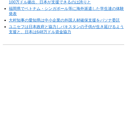
100万ドル拠出、日本が支援できるのは誇りと
福岡県でベトナム・シンガポール等に海外派遣した学生達の体験
発表
大村知事の愛知県は中小企業の外国人材確保支援をパソナ委託
ユニセフは日本政府と協力しパキスタンの子供が生き延びるよう
支援と、日本は648万ドル資金協力