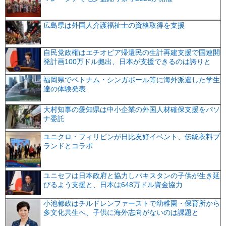
広島県は外国人介護福祉士の資格取得を支援
自民党政権はエチオピア帰還民の生計再建支援で国連開
発計画100万ドル拠出、日本が支援できるのは誇りと
福岡県でベトナム・シンガポール等に海外派遣した学生
達の体験発表
大村知事の愛知県は中小企業の外国人材確保支援をパソ
ナ委託
ユニクロ・フィリピンが日比友好イベント、伝統衣料ブ
ランドとコラボ
ユニセフは日本政府と協力しパキスタンの子供が生き延
びるよう支援と、日本は648万ドル資金協力
小池都政はチルドレンファーストで幼稚園・保育所から
多文化共生へ、子供に海外志向がないのは課題と