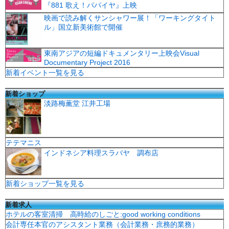
『881 歌え！パパイヤ』上映
映画で読み解くサンシャワー展！「ワーキングタイト
ル」国立新美術館で開催
東南アジアの短編ドキュメンタリー上映会Visual
Documentary Project 2016
新着イベント一覧を見る
新着ショップ
淡路梅薫堂 江井工場
テテマニス
インドネシア料理スラバヤ 調布店
新着ショップ一覧を見る
新着求人
ホテルの客室清掃 高時給のしごと:good working conditions
会計専任本官のアシスタント業務（会計業務・庶務的業務）