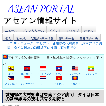
コ
ニュース
プレスリリース
イベント
ショップ
ホテル
求人
観光地
ASEAN基本情報
統計データ
各種問合せ先
ン
HOME
>
ニュース
>
アセアン
>
愛知県の大村知事は東南アジア訪
問、タイは日本の新幹線等の技術共有を期待と
テ
ン
アセアン10カ国情報
国・地域毎の情報はクリックして下さ
い
ツ
ブルネイ
カンボジア
インドネシア
ラオス
マレーシア
ミャンマー
へ
ス
フィリピン
シンガポール
タイ
ベトナム
アセアン
キ
愛知県の大村知事は東南アジア訪問、タイは日本
の新幹線等の技術共有を期待と
ッ
2026年7月9日