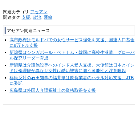
関連カテゴリ
アセアン
関連タグ
支援
,
政治
,
運輸
アセアン関連ニュース
高市政権はモルドバでの女性サービス強化を支援、国連人口基金
に8万ドル支援
新潟県はシンガポール・ベトナム・韓国に高校生派遣、グローバ
ル探究リーダー育成
新潟県は介護施設等へのインド人受入支援、大使館は日本とイン
ドは倫理観が異なり女性は酷い被害に遭う可能性と注意喚起
移民反対の石田知事の福井県は飲食業者のハラル対応支援、JTB
に委託
広島県は外国人介護福祉士の資格取得を支援