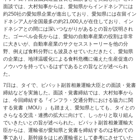
面談では、大村知事からは、愛知県からインドネシアには
約250社の愛知県企業が進出しており、愛知県には在留イン
ドネシア人が全国最多の約21,000人が在住しており、イン
ドネシアとの間には深いつながりがあるとの旨が説明され
た。ゴーベル会長からは、愛知の自動車産業の役割は非常
に大きいが、自動車産業のサクセスストーリーを他の分
野、例えば食料分野にも波及させていただきたく、愛知県
の企業は、地球温暖化による食料危機に備えた生産促進の
ノウハウを持っているはずであるとの旨などが述べられ
た。
7日は、タイで、ピパット副首相兼運輸大臣との面談・覚書
締結などを実施した。面談・覚書締結では、大村知事から
は、今回締結する『インフラ・交通分野における協力に関
する覚書（MOU）』も踏まえ、愛知県としても、タイとの
さらなる交流・連携の拡大に向けて、しっかりと取り組ん
でいきたいとの旨が述べられた。ピパット副首相兼運輸大
臣からは、運輸省が愛知県と覚書を締結するのは初めての
事であり、新幹線をはじめ運輸省として参考にさせていた