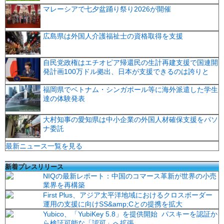
マレーシアで七夕盆踊り祭り2026が開催
広島県は外国人介護福祉士の資格取得を支援
自民党政権はエチオピア帰還民の生計再建支援で国連開
発計画100万ドル拠出、日本が支援できるのは誇りと
福岡県でベトナム・シンガポール等に海外派遣した学生
達の体験発表
大村知事の愛知県は中小企業の外国人材確保支援をパソ
ナ委託
最新ニュース一覧を見る
新着プレスリリース
NIQの最新レポート：中国のコマース革新が世界の小売
業界を再構築
First Plus、アジア太平洋地域におけるクロスボーダー
運用の支援に向けSS&amp;Cとの提携を拡大
Yubico、「YubiKey 5.8」を提供開始 パスキーを認証か
ら検証可能な「認可」へ拡張