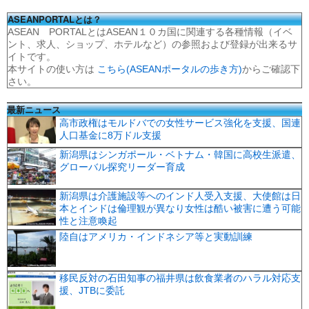
ASEANPORTALとは？
ASEAN PORTALとはASEAN１０カ国に関連する各種情報（イベ
ント、求人、ショップ、ホテルなど）の参照および登録が出来るサ
イトです。
本サイトの使い方は
こちら(ASEANポータルの歩き方)
からご確認下
さい。
最新ニュース
高市政権はモルドバでの女性サービス強化を支援、国連
人口基金に8万ドル支援
新潟県はシンガポール・ベトナム・韓国に高校生派遣、
グローバル探究リーダー育成
新潟県は介護施設等へのインド人受入支援、大使館は日
本とインドは倫理観が異なり女性は酷い被害に遭う可能
性と注意喚起
陸自はアメリカ・インドネシア等と実動訓練
移民反対の石田知事の福井県は飲食業者のハラル対応支
援、JTBに委託