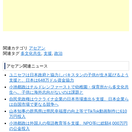
関連カテゴリ
アセアン
関連タグ
多文化共生
,
支援
,
政治
アセアン関連ニュース
ユニセフは日本政府と協力しパキスタンの子供が生き延びるよう
支援と、日本は648万ドル資金協力
小池都政はチルドレンファーストで幼稚園・保育所から多文化共
生へ、子供に海外志向がないのは課題と
自民党政権はウクライナ企業の日本市場進出を支援、日本企業ら
は自国市場で更なる競争へ
山本知事の群馬県は県民幸福度の向上等でTikTok動画制作に610
万円投入
小池都政は外国人の母語教育等を支援、NPO等に総額4,000万円
の公金投入