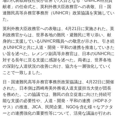
場の代表取締役社長が世界で7人目となる「UNHCR特別貢
献者」の任命式と、英利外務大臣政務官への表敬、日・国
連難民高等弁務官事務所（UNHCR）政策協議を実施してい
た。
英利外務大臣政務官への表敬は、4月21日に実施された。英
利政務官からは、世界各地の難民・避難民に寄り添い、献
身的に支援しているUNHCR職員への敬意が示され、引き続
きUNHCRと共に人道・開発・平和の連携を推進していきた
い旨を述べた。レメンツ副高等弁務官は、日本のUNHCRに
対する長年に亘る支援に感謝を述べた。両者は、世界各地
の深刻な人道状況の改善に向け、協力を一層強化していく
ことで一致しました。
日・国連難民高等弁務官事務所政策協議は、4月22日に開催
された。日本側は西崎寿美外務省人道支援担当大使が団長
を務めた。この協議では、難民の自立促進に向けた持続可
能な支援の必要性や、人道・開発・平和の連携（HDPネク
サス）の推進、JICA、民間企業、NGOを含む様々なアクタ
ーとの連携強化の重要性等について、活発な議論が行われ