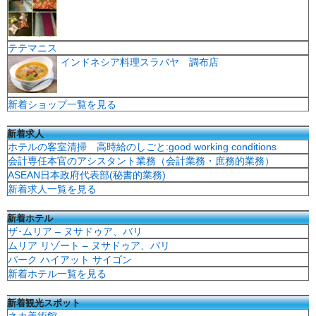
テテマニス
インドネシア料理スラバヤ 調布店
新着ショップ一覧を見る
新着求人
ホテルの客室清掃 高時給のしごと:good working conditions
会計専任本官のアシスタント業務（会計業務・庶務的業務）
ASEAN日本政府代表部(秘書的業務)
新着求人一覧を見る
新着ホテル
ザ･ムリア – ヌサドゥア、バリ
ムリア リゾート – ヌサドゥア、バリ
パーク ハイアット サイゴン
新着ホテル一覧を見る
新着観光スポット
ネカ美術館