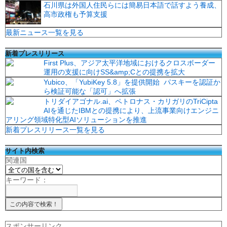
石川県は外国人住民らには簡易日本語で話すよう養成、
高市政権も予算支援
最新ニュース一覧を見る
新着プレスリリース
First Plus、アジア太平洋地域におけるクロスボーダー
運用の支援に向けSS&amp;Cとの提携を拡大
Yubico、「YubiKey 5.8」を提供開始 パスキーを認証か
ら検証可能な「認可」へ拡張
トリダイアゴナル.ai、ペトロナス・カリガリのTriCipta
AIを通じたIBMとの提携により、上流事業向けエンジニ
アリング領域特化型AIソリューションを推進
新着プレスリリース一覧を見る
サイト内検索
関連国
キーワード：
スポンサーリンク