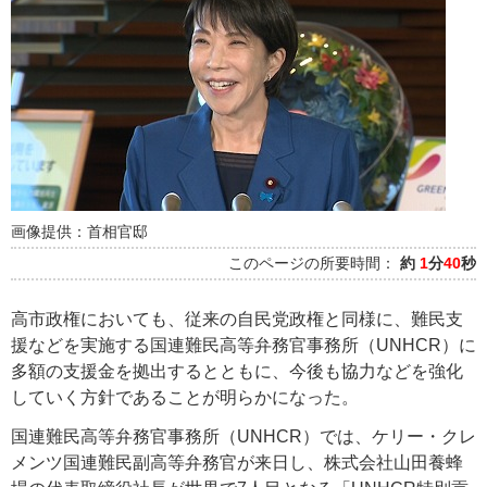
画像提供：首相官邸
このページの所要時間：
約
1
分
40
秒
高市政権においても、従来の自民党政権と同様に、難民支
援などを実施する国連難民高等弁務官事務所（UNHCR）に
多額の支援金を拠出するとともに、今後も協力などを強化
していく方針であることが明らかになった。
国連難民高等弁務官事務所（UNHCR）では、ケリー・クレ
メンツ国連難民副高等弁務官が来日し、株式会社山田養蜂