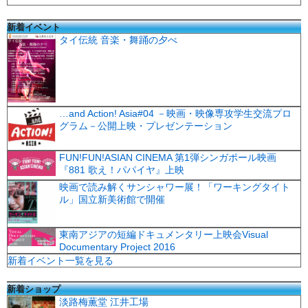
新着イベント
タイ伝統 音楽・舞踊の夕べ
…and Action! Asia#04 －映画・映像専攻学生交流プロ
グラム－公開上映・プレゼンテーション
FUN!FUN!ASIAN CINEMA 第1弾シンガポール映画
『881 歌え！パパイヤ』上映
映画で読み解くサンシャワー展！「ワーキングタイト
ル」国立新美術館で開催
東南アジアの短編ドキュメンタリー上映会Visual
Documentary Project 2016
新着イベント一覧を見る
新着ショップ
淡路梅薫堂 江井工場