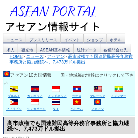
コ
ニュース
プレスリリース
イベント
ショップ
ホテル
求人
観光地
ASEAN基本情報
統計データ
各種問合せ先
ン
HOME
>
ニュース
>
アセアン
>
高市政権でも国連難民高等弁務官
事務所と協力継続へ、7,473万ドル拠出
テ
ン
アセアン10カ国情報
国・地域毎の情報はクリックして下さ
い
ツ
ブルネイ
カンボジア
インドネシア
ラオス
マレーシア
ミャンマー
へ
ス
フィリピン
シンガポール
タイ
ベトナム
アセアン
キ
高市政権でも国連難民高等弁務官事務所と協力継
続へ、7,473万ドル拠出
ッ
2026年4月23日