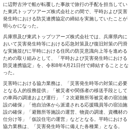
に辺野古沖で船が転覆した事故で旅行の手配を担当してい
た東武トップツアーズ株式会社との間で、平時および災害
発生時における防災連携協定の締結を実施していたことが
明らかになった。
兵庫県及び東武トップツアーズ株式会社では、兵庫県内に
おいて災害発生時等における応急対策及び復旧対策の円滑
な実施並びに平時における住民の防災意識向上等を進める
ための取り組みとして、「平時および災害発生時における
防災連携協定」を、令和8年4月21日付で締結することとな
った。
災害時における協力業務は、「災害発生時等の対策に必要
となる人的役務提供」「被災者や関係者の移送手段として
の車両の調達および運行」「２次避難所等被災者の宿泊施
設の確保」「他自治体から派遣される応援職員等の宿泊施
設の確保」「避難所等施設の運営、物資の調達、資機材の
仕分け等」「仮設住宅の運営」などとなる。平時における
協力業務は、「災害発生時等に備えた各種業」となる。