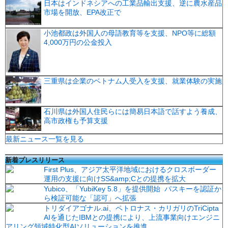
日本はインドネシアへの工業品輸出支援、逆に農水産品
市場を開放、EPA改正で
小池都政は外国人の母語教育等を支援、NPO等に総額
4,000万円の公金投入
三重県は企業のベトナム人受入を支援、就業体験の実施
石川県は外国人住民らには簡易日本語で話すよう養成、
高市政権も予算支援
最新ニュース一覧を見る
新着プレスリリース
First Plus、アジア太平洋地域におけるクロスボーダー
運用の支援に向けSS&amp;Cとの提携を拡大
Yubico、「YubiKey 5.8」を提供開始 パスキーを認証か
ら検証可能な「認可」へ拡張
トリダイアゴナル.ai、ペトロナス・カリガリのTriCipta
AIを通じたIBMとの提携により、上流事業向けエンジニ
アリング領域特化型AIソリューションを推進