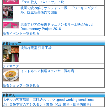
『881 歌え！パパイヤ』上映
映画で読み解くサンシャワー展！「ワーキングタイト
ル」国立新美術館で開催
東南アジアの短編ドキュメンタリー上映会Visual
Documentary Project 2016
新着イベント一覧を見る
新着ショップ
淡路梅薫堂 江井工場
テテマニス
インドネシア料理スラバヤ 調布店
新着ショップ一覧を見る
新着求人
ホテルの客室清掃 高時給のしごと:good working conditions
会計専任本官のアシスタント業務（会計業務・庶務的業務）