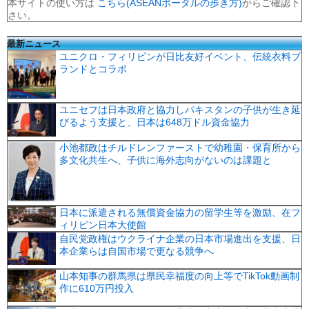
本サイトの使い方は
こちら(ASEANポータルの歩き方)
からご確認下
さい。
最新ニュース
ユニクロ・フィリピンが日比友好イベント、伝統衣料ブ
ランドとコラボ
ユニセフは日本政府と協力しパキスタンの子供が生き延
びるよう支援と、日本は648万ドル資金協力
小池都政はチルドレンファーストで幼稚園・保育所から
多文化共生へ、子供に海外志向がないのは課題と
日本に派遣される無償資金協力の留学生等を激励、在フ
ィリピン日本大使館
自民党政権はウクライナ企業の日本市場進出を支援、日
本企業らは自国市場で更なる競争へ
山本知事の群馬県は県民幸福度の向上等でTikTok動画制
作に610万円投入