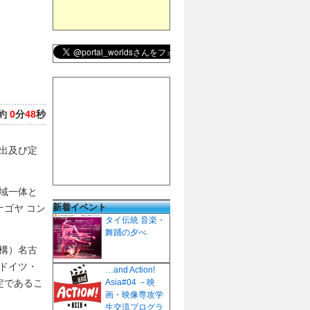
約
0
分
48
秒
出及び定
域一体と
新着イベント
ゴヤ コン
タイ伝統 音楽・
舞踊の夕べ
構）名古
ドイツ・
…and Action!
定であるこ
Asia#04 －映
画・映像専攻学
生交流プログラ