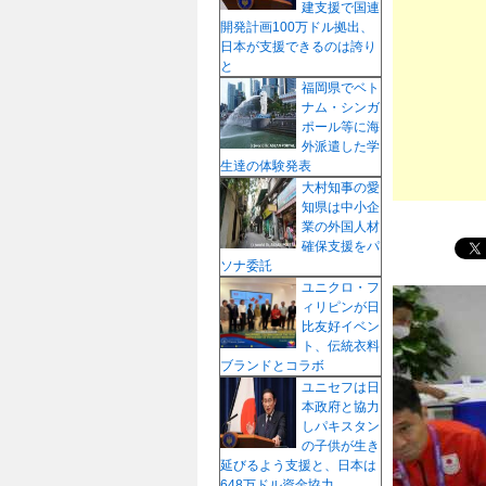
建支援で国連
プ
開発計画100万ドル拠出、
日本が支援できるのは誇り
と
福岡県でベト
ナム・シンガ
ポール等に海
外派遣した学
生達の体験発表
大村知事の愛
知県は中小企
業の外国人材
確保支援をパ
ソナ委託
ユニクロ・フ
ィリピンが日
比友好イベン
ト、伝統衣料
ブランドとコラボ
ユニセフは日
本政府と協力
しパキスタン
の子供が生き
延びるよう支援と、日本は
648万ドル資金協力