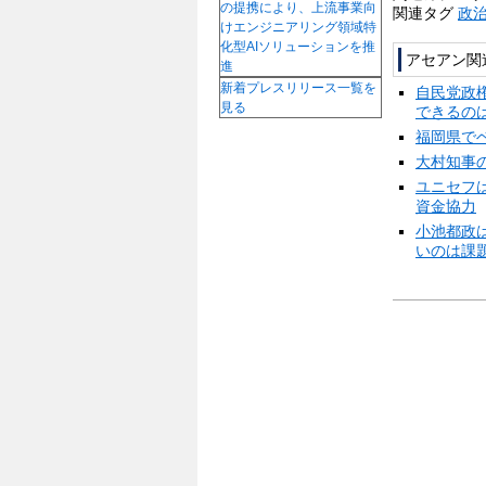
の提携により、上流事業向
関連タグ
政
けエンジニアリング領域特
化型AIソリューションを推
アセアン関
進
新着プレスリリース一覧を
自民党政
見る
できるの
福岡県で
大村知事
ユニセフ
資金協力
小池都政
いのは課