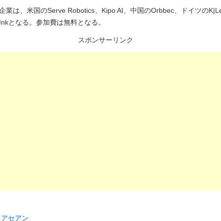
は、⽶国のServe Robotics、Kipo AI、中国のOrbbec、ドイツのK|
sInkとなる。参加費は無料となる。
スポンサーリンク
リ
アセアン