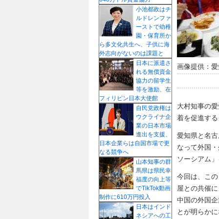
小池都政はチ
ルドレンファ
ーストで幼稚
園・保育所か
ら多文化共生へ、子供に海
外志向がないのは課題と
日本に派遣さ
画像提供：愛
れる無償資金
協力の留学生
等を激励、在
フィリピン日本大使館
大村知事の愛
自民党政権は
ウクライナ企
着を促進する
業の日本市場
進出を支援、
愛知県と名古
日本企業らは自国市場で更
なって外国・
なる競争へ
ソーシアム」
山本知事の群
馬県は県民幸
今回は、この
福度の向上等
屋との共催に
でTikTok動画
制作に610万円投入
中国の外国企
日本はインド
とが明らかに
ネシアへの工