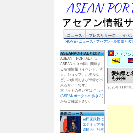
コ
ニュース
プレスリリース
イベ
HOME
>
ニュース
>
アセアン
>
愛知県と名
ン
ASEANPORTALとは？
アセアン
テ
ASEAN PORTALとは
ASEAN１０カ国に関連す
ン
る各種情報（イベント、求
愛知県と
人、ショップ、ホテルな
も共催
ツ
ど）の参照および登録が出
来るサイトです。
2025年11月19
本サイトの使い方は
こちら
へ
(ASEANポータルの歩き方)
からご確認下さい。
ス
最新ニュース
キ
自民党政権は
エチオピア帰
ッ
還民の生計再