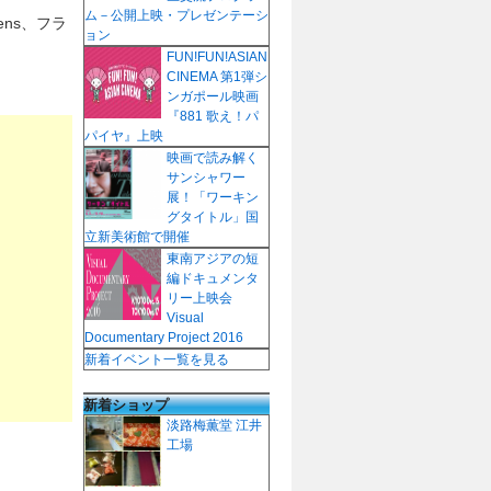
ム－公開上映・プレゼンテーシ
Lens、フラ
ョン
FUN!FUN!ASIAN
CINEMA 第1弾シ
ンガポール映画
『881 歌え！パ
パイヤ』上映
映画で読み解く
サンシャワー
展！「ワーキン
グタイトル」国
立新美術館で開催
東南アジアの短
編ドキュメンタ
リー上映会
Visual
Documentary Project 2016
新着イベント一覧を見る
新着ショップ
淡路梅薫堂 江井
工場