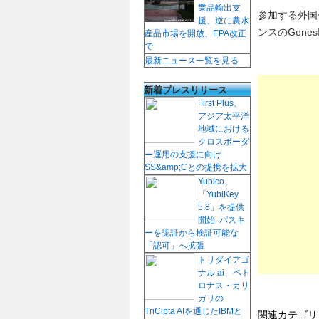
業品輸出支
参加する外国企業
援、逆に農水
ンスのGene
産品市場を開放、EPA改正
で
最新ニュース一覧を見る
新着プレスリリース
First Plus、
アジア太平洋
地域における
クロスボーダ
ー運用の支援に向け
SS&amp;Cとの提携を拡大
Yubico、
「YubiKey
5.8」を提供
開始 パスキ
ーを認証から検証可能な
「認可」へ拡張
トリダイアゴ
ナル.ai、ペト
ロナス・カリ
ガリの
TriCipta AIを通じたIBMと
関連カテゴ