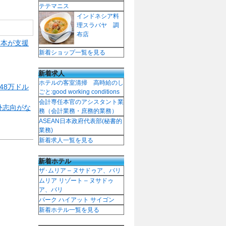
テテマニス
インドネシア料
理スラバヤ 調
布店
日本が支援
新着ショップ一覧を見る
新着求人
ホテルの客室清掃 高時給のし
48万ドル
ごと:good working conditions
会計専任本官のアシスタント業
外志向がな
務（会計業務・庶務的業務）
ASEAN日本政府代表部(秘書的
業務)
新着求人一覧を見る
新着ホテル
ザ･ムリア – ヌサドゥア、バリ
ムリア リゾート – ヌサドゥ
ア、バリ
パーク ハイアット サイゴン
新着ホテル一覧を見る