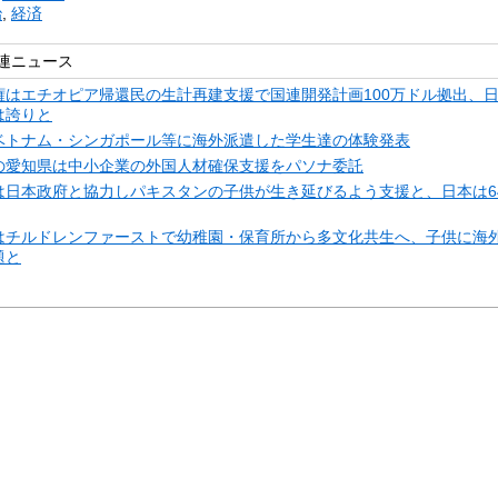
治
,
経済
連ニュース
権はエチオピア帰還民の生計再建支援で国連開発計画100万ドル拠出、
は誇りと
ベトナム・シンガポール等に海外派遣した学生達の体験発表
の愛知県は中小企業の外国人材確保支援をパソナ委託
は日本政府と協力しパキスタンの子供が生き延びるよう支援と、日本は6
はチルドレンファーストで幼稚園・保育所から多文化共生へ、子供に海
題と