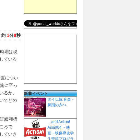
：
約
1
分
9
秒
施時期は現
している
措置につい
実施に至っ
いるか、
新着イベント
タイ伝統 音楽・
いてどの
舞踊の夕べ
査証緩和措
…and Action!
ころで
Asia#04 －映
画・映像専攻学
していき
生交流プログラ