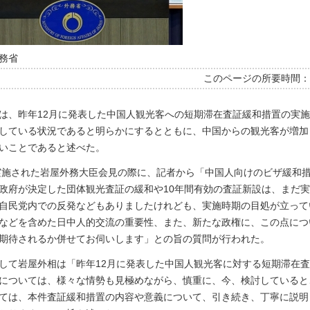
務省
このページの所要時間
は、昨年12月に発表した中国人観光客への短期滞在査証緩和措置の実
している状況であると明らかにするとともに、中国からの観光客が増加
いことであると述べた。
に実施された岩屋外務大臣会見の際に、記者から「中国人向けのビザ緩和
政府が決定した団体観光査証の緩和や10年間有効の査証新設は、まだ
自民党内での反発などもありましたけれども、実施時期の目処が立って
などを含めた日中人的交流の重要性、また、新たな政権に、この点につ
期待されるか併せてお伺いします」との旨の質問が行われた。
して岩屋外相は「昨年12月に発表した中国人観光客に対する短期滞在
については、様々な情勢も見極めながら、慎重に、今、検討していると
ては、本件査証緩和措置の内容や意義について、引き続き、丁寧に説明