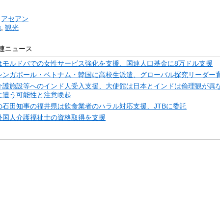
リ
アセアン
治
,
観光
連ニュース
はモルドバでの女性サービス強化を支援、国連人口基金に8万ドル支援
シンガポール・ベトナム・韓国に高校生派遣、グローバル探究リーダー
介護施設等へのインド人受入支援、大使館は日本とインドは倫理観が異
に遭う可能性と注意喚起
の石田知事の福井県は飲食業者のハラル対応支援、JTBに委託
外国人介護福祉士の資格取得を支援