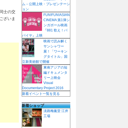
ム－公開上映・プレゼンテーシ
ョン
同士の交
FUN!FUN!ASIAN
ございま
CINEMA 第1弾シ
ンガポール映画
『881 歌え！パ
パイヤ』上映
映画で読み解く
サンシャワー
展！「ワーキン
グタイトル」国
立新美術館で開催
東南アジアの短
編ドキュメンタ
リー上映会
Visual
Documentary Project 2016
新着イベント一覧を見る
新着ショップ
淡路梅薫堂 江井
工場