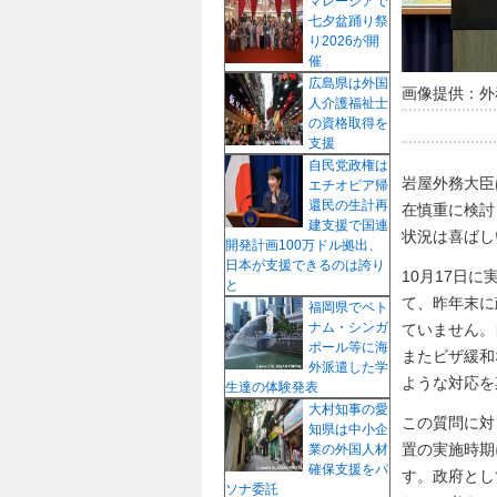
マレーシアで
七夕盆踊り祭
り2026が開
催
広島県は外国
画像提供：外
人介護福祉士
の資格取得を
支援
自民党政権は
岩屋外務大臣
エチオピア帰
還民の生計再
在慎重に検討
建支援で国連
状況は喜ばし
開発計画100万ドル拠出、
日本が支援できるのは誇り
10月17日
と
て、昨年末に
福岡県でベト
ナム・シンガ
ていません。
ポール等に海
またビザ緩和
外派遣した学
ような対応を
生達の体験発表
大村知事の愛
この質問に対
知県は中小企
置の実施時期
業の外国人材
確保支援をパ
す。政府とし
ソナ委託