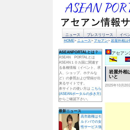
コ
ニュース
プレスリリース
イベ
HOME
>
ニュース
>
アセアン
>
岩屋外相は
ン
ASEANPORTALとは？
アセアン
テ
ASEAN PORTALとは
ASEAN１０カ国に関連す
ン
る各種情報（イベント、求
岩屋外相
人、ショップ、ホテルな
いと
ツ
ど）の参照および登録が出
来るサイトです。
2025年10月20
本サイトの使い方は
こちら
へ
(ASEANポータルの歩き方)
からご確認下さい。
ス
最新ニュース
キ
高市政権はモ
ルドバでの女
ッ
性サービス強