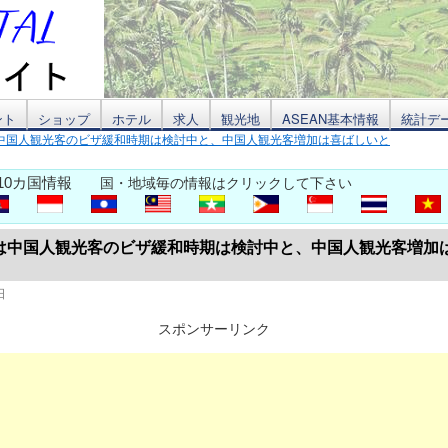
ント
ショップ
ホテル
求人
観光地
ASEAN基本情報
統計デ
中国人観光客のビザ緩和時期は検討中と、中国人観光客増加は喜ばしいと
10カ国情報
国・地域毎の情報はクリックして下さい
は中国人観光客のビザ緩和時期は検討中と、中国人観光客増加
日
スポンサーリンク