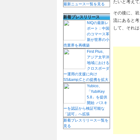
たいと考えて
最新ニュース一覧を見る
その後に、岩
新着プレスリリース
流にあると考
NIQの最新レ
して、それは
ポート：中国
のコマース革
新が世界の小
売業界を再構築
First Plus、
アジア太平洋
地域における
クロスボーダ
ー運用の支援に向け
SS&amp;Cとの提携を拡大
Yubico、
「YubiKey
5.8」を提供
開始 パスキ
ーを認証から検証可能な
「認可」へ拡張
新着プレスリリース一覧を
見る