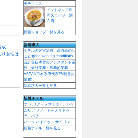
テテマニス
インドネシア料
理スラバヤ 調
布店
新着ショップ一覧を見る
新着求人
育成
ホテルの客室清掃 高時給のし
なり女性は
ごと:good working conditions
会計専任本官のアシスタント業
務（会計業務・庶務的業務）
ASEAN日本政府代表部(秘書的
業務)
新着求人一覧を見る
新着ホテル
ザ･ムリア – ヌサドゥア、バリ
ムリア リゾート – ヌサドゥ
ア、バリ
パーク ハイアット サイゴン
新着ホテル一覧を見る