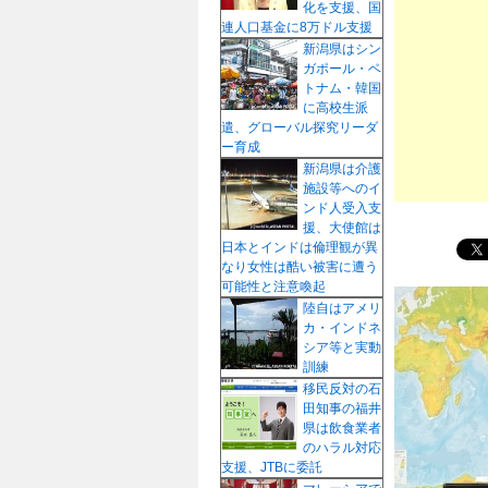
化を支援、国
プ
連人口基金に8万ドル支援
新潟県はシン
ガポール・ベ
トナム・韓国
に高校生派
遣、グローバル探究リーダ
ー育成
新潟県は介護
施設等へのイ
ンド人受入支
援、大使館は
日本とインドは倫理観が異
なり女性は酷い被害に遭う
可能性と注意喚起
陸自はアメリ
カ・インドネ
シア等と実動
訓練
移民反対の石
田知事の福井
県は飲食業者
のハラル対応
支援、JTBに委託