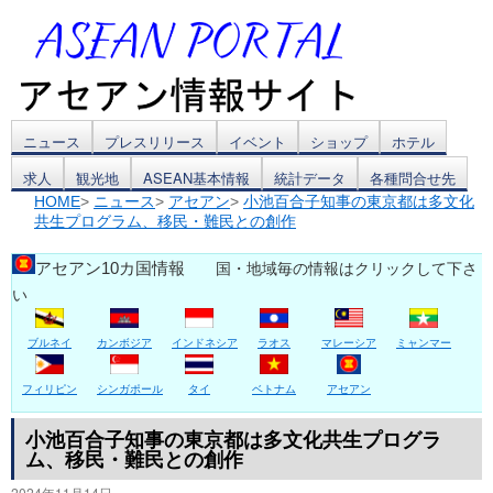
コ
ニュース
プレスリリース
イベント
ショップ
ホテル
求人
観光地
ASEAN基本情報
統計データ
各種問合せ先
ン
HOME
>
ニュース
>
アセアン
>
小池百合子知事の東京都は多文化
共生プログラム、移民・難民との創作
テ
ン
アセアン10カ国情報
国・地域毎の情報はクリックして下さ
い
ツ
ブルネイ
カンボジア
インドネシア
ラオス
マレーシア
ミャンマー
へ
ス
フィリピン
シンガポール
タイ
ベトナム
アセアン
キ
小池百合子知事の東京都は多文化共生プログラ
ム、移民・難民との創作
ッ
2024年11月14日