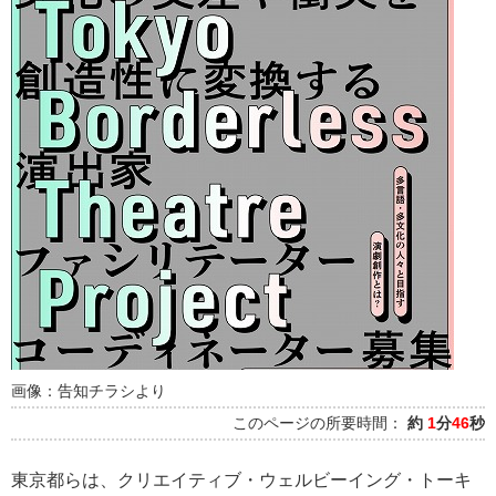
画像：告知チラシより
このページの所要時間：
約
1
分
46
秒
東京都らは、クリエイティブ・ウェルビーイング・トーキ