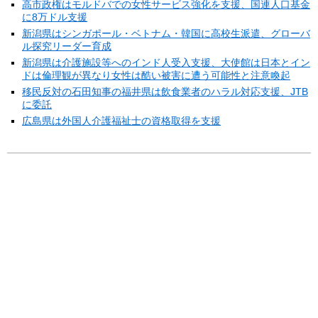
高市政権はモルドバでの女性サービス強化を支援、国連人口基金
に8万ドル支援
新潟県はシンガポール・ベトナム・韓国に高校生派遣、グローバ
ル探究リーダー育成
新潟県は介護施設等へのインド人受入支援、大使館は日本とイン
ドは倫理観が異なり女性は酷い被害に遭う可能性と注意喚起
移民反対の石田知事の福井県は飲食業者のハラル対応支援、JTB
に委託
広島県は外国人介護福祉士の資格取得を支援