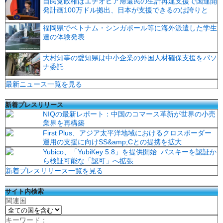
自民党政権はエチオピア帰還民の生計再建支援で国連開
発計画100万ドル拠出、日本が支援できるのは誇りと
福岡県でベトナム・シンガポール等に海外派遣した学生
達の体験発表
大村知事の愛知県は中小企業の外国人材確保支援をパソ
ナ委託
最新ニュース一覧を見る
新着プレスリリース
NIQの最新レポート：中国のコマース革新が世界の小売
業界を再構築
First Plus、アジア太平洋地域におけるクロスボーダー
運用の支援に向けSS&amp;Cとの提携を拡大
Yubico、「YubiKey 5.8」を提供開始 パスキーを認証か
ら検証可能な「認可」へ拡張
新着プレスリリース一覧を見る
サイト内検索
関連国
キーワード：