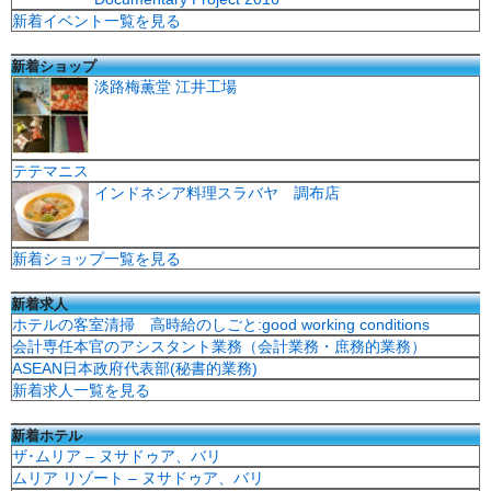
新着イベント一覧を見る
新着ショップ
淡路梅薫堂 江井工場
テテマニス
インドネシア料理スラバヤ 調布店
新着ショップ一覧を見る
新着求人
ホテルの客室清掃 高時給のしごと:good working conditions
会計専任本官のアシスタント業務（会計業務・庶務的業務）
ASEAN日本政府代表部(秘書的業務)
新着求人一覧を見る
新着ホテル
ザ･ムリア – ヌサドゥア、バリ
ムリア リゾート – ヌサドゥア、バリ