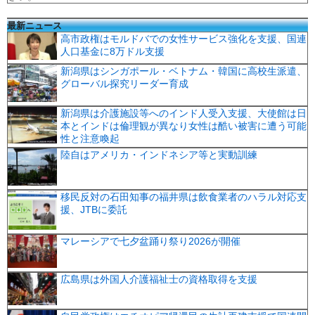
最新ニュース
高市政権はモルドバでの女性サービス強化を支援、国連
人口基金に8万ドル支援
新潟県はシンガポール・ベトナム・韓国に高校生派遣、
グローバル探究リーダー育成
新潟県は介護施設等へのインド人受入支援、大使館は日
本とインドは倫理観が異なり女性は酷い被害に遭う可能
性と注意喚起
陸自はアメリカ・インドネシア等と実動訓練
移民反対の石田知事の福井県は飲食業者のハラル対応支
援、JTBに委託
マレーシアで七夕盆踊り祭り2026が開催
広島県は外国人介護福祉士の資格取得を支援