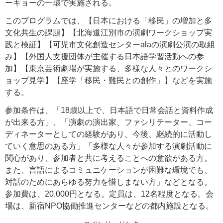
ーキョーの一環で実施される。
このプログラムでは、【日本における「移民」の増加と多
文化共生の課題】【北海道江別市の演劇ワークショップ実
践と検証】【可児市文化創造センターalaの演劇公演の取組
み】【外国人支援団体が主催する日本語学習活動への参
加】【東京芸術劇場が実施する、多様な人々とのワークシ
ョップ見学】【座学「移民・難民との創作」】などを実施
する。
参加条件は、「18歳以上で、日本語で日常会話と資料作成
が出来る方」、「演劇の演出家、ファシリテーター、コー
ディネーターとしての経験があり、今後、継続的に活動し
ていく意思のある方」「多様な人々が参加する演劇活動に
関心があり、参加者と共に考えることへの意欲がある方。
また、言語によるコミュニケーションが困難な環境でも、
対話のためにあらゆる努力を惜しまない方」などとなる。
参加費は、20,000円となる。定員は、12名程度となる。会
場は、新宿NPO協働推進センターなどの都内施設となる。