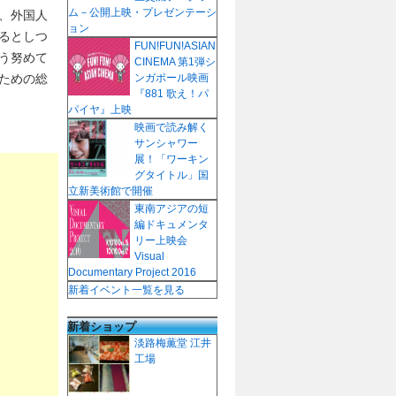
ム－公開上映・プレゼンテーシ
、外国人
ョン
るとしつ
FUN!FUN!ASIAN
う努めて
CINEMA 第1弾シ
ための総
ンガポール映画
『881 歌え！パ
パイヤ』上映
映画で読み解く
サンシャワー
展！「ワーキン
グタイトル」国
立新美術館で開催
東南アジアの短
編ドキュメンタ
リー上映会
Visual
Documentary Project 2016
新着イベント一覧を見る
新着ショップ
淡路梅薫堂 江井
工場