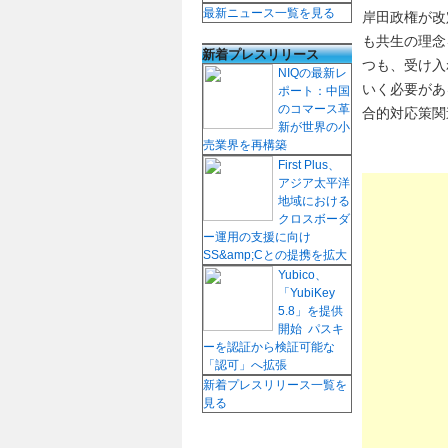
最新ニュース一覧を見る
岸田政権が改
も共生の理念
新着プレスリリース
つも、受け入
NIQの最新レ
いく必要があ
ポート：中国
のコマース革
合的対応策関
新が世界の小
売業界を再構築
First Plus、
アジア太平洋
地域における
クロスボーダ
ー運用の支援に向け
SS&amp;Cとの提携を拡大
Yubico、
「YubiKey
5.8」を提供
開始 パスキ
ーを認証から検証可能な
「認可」へ拡張
新着プレスリリース一覧を
見る