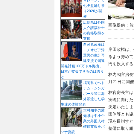
マレーシアで
七夕盆踊り祭
り2026が開
催
広島県は外国
画像提供：首
人介護福祉士
の資格取得を
支援
自民党政権は
岸田政権は、
エチオピア帰
還民の生計再
るよう努めて
建支援で国連
円を投入する
開発計画100万ドル拠出、
日本が支援できるのは誇り
林内閣官房長
と
月21日に開
福岡県でベト
ナム・シンガ
林官房長官は
ポール等に海
外派遣した学
実現に向けた
生達の体験発表
決定いたしま
大村知事の愛
団体等とも協
知県は中小企
現を目指すと
業の外国人材
確保支援をパ
整備に取り組
ソナ委託