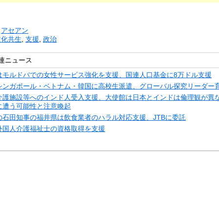
リ
アセアン
文化共生
,
支援
,
政治
連ニュース
はモルドバでの女性サービス強化を支援、国連人口基金に8万ドル支援
シンガポール・ベトナム・韓国に高校生派遣、グローバル探究リーダー
介護施設等へのインド人受入支援、大使館は日本とインドは倫理観が異
に遭う可能性と注意喚起
の石田知事の福井県は飲食業者のハラル対応支援、JTBに委託
外国人介護福祉士の資格取得を支援