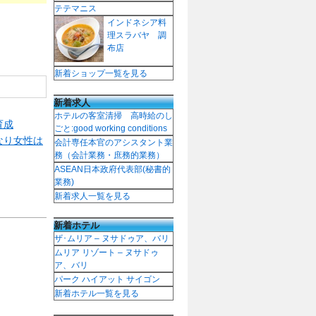
テテマニス
インドネシア料
理スラバヤ 調
布店
新着ショップ一覧を見る
新着求人
ホテルの客室清掃 高時給のし
育成
ごと:good working conditions
なり女性は
会計専任本官のアシスタント業
務（会計業務・庶務的業務）
ASEAN日本政府代表部(秘書的
業務)
新着求人一覧を見る
新着ホテル
ザ･ムリア – ヌサドゥア、バリ
ムリア リゾート – ヌサドゥ
ア、バリ
パーク ハイアット サイゴン
新着ホテル一覧を見る