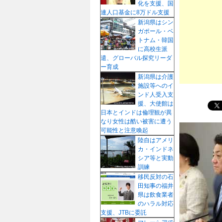
化を支援、国
プ
連人口基金に8万ドル支援
新潟県はシン
ガポール・ベ
トナム・韓国
に高校生派
遣、グローバル探究リーダ
ー育成
新潟県は介護
施設等へのイ
ンド人受入支
援、大使館は
日本とインドは倫理観が異
なり女性は酷い被害に遭う
可能性と注意喚起
陸自はアメリ
カ・インドネ
シア等と実動
訓練
移民反対の石
田知事の福井
県は飲食業者
のハラル対応
支援、JTBに委託