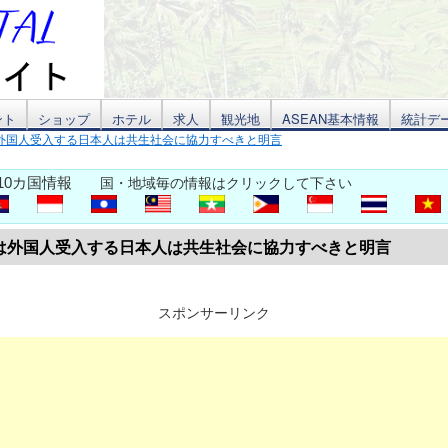
ント
ショップ
ホテル
求人
観光地
ASEAN基本情報
統計デ
外国人受入する日本人は共生社会に協力すべきと明言
10カ国情報
国・地域毎の情報はクリックして下さい
は外国人受入する日本人は共生社会に協力すべきと明言
スポンサーリンク