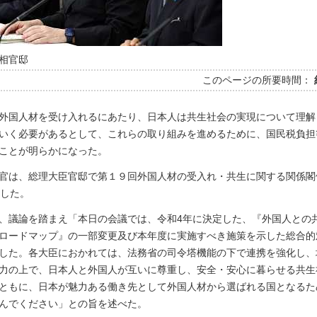
相官邸
このページの所要時間：
外国人材を受け入れるにあたり、日本人は共生社会の実現について理解
いく必要があるとして、これらの取り組みを進めるために、国民税負担等
ことが明らかになった。
官は、総理大臣官邸で第１９回外国人材の受入れ・共生に関する関係閣
催した。
、議論を踏まえ「本日の会議では、令和4年に決定した、『外国人との
ロードマップ』の一部変更及び本年度に実施すべき施策を示した総合的
した。各大臣におかれては、法務省の司令塔機能の下で連携を強化し、
力の上で、日本人と外国人が互いに尊重し、安全・安心に暮らせる共生
ともに、日本が魅力ある働き先として外国人材から選ばれる国となるた
んでください」との旨を述べた。