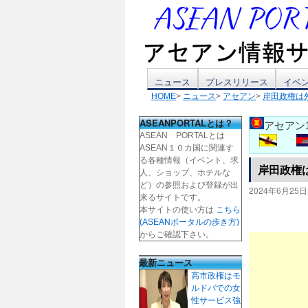
コ
ニュース
プレスリリース
イベ
HOME
>
ニュース
>
アセアン
>
岸田政権は
ン
ASEANPORTALとは？
アセアン
テ
ASEAN PORTALとは
ASEAN１０カ国に関連す
ン
る各種情報（イベント、求
岸田政権
人、ショップ、ホテルな
ツ
ど）の参照および登録が出
2024年6月25日
来るサイトです。
本サイトの使い方は
こちら
へ
(ASEANポータルの歩き方)
からご確認下さい。
ス
最新ニュース
キ
高市政権はモ
ルドバでの女
ッ
性サービス強