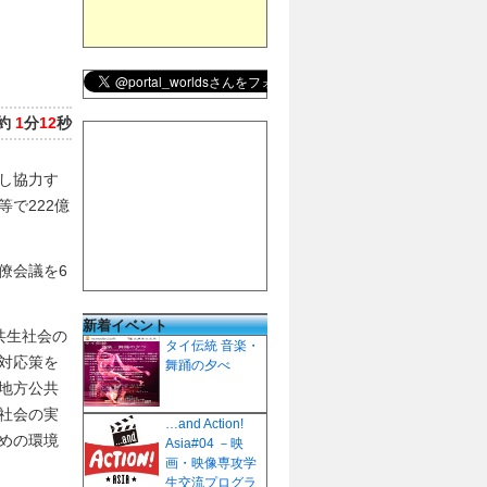
約
1
分
12
秒
し協力す
で222億
僚会議を6
新着イベント
共生社会の
タイ伝統 音楽・
対応策を
舞踊の夕べ
地方公共
社会の実
…and Action!
めの環境
Asia#04 －映
画・映像専攻学
生交流プログラ