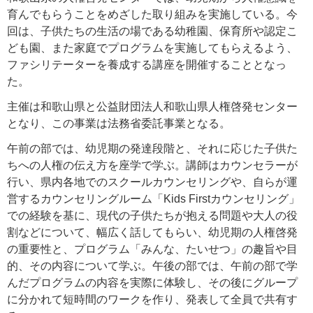
育んでもらうことをめざした取り組みを実施している。今
回は、子供たちの生活の場である幼稚園、保育所や認定こ
ども園、また家庭でプログラムを実施してもらえるよう、
ファシリテーターを養成する講座を開催することとなっ
た。
主催は和歌山県と公益財団法人和歌山県人権啓発センター
となり、この事業は法務省委託事業となる。
午前の部では、幼児期の発達段階と、それに応じた子供た
ちへの人権の伝え方を座学で学ぶ。講師はカウンセラーが
行い、県内各地でのスクールカウンセリングや、自らが運
営するカウンセリングルーム「Kids Firstカウンセリング」
での経験を基に、現代の子供たちが抱える問題や大人の役
割などについて、幅広く話してもらい、幼児期の人権啓発
の重要性と、プログラム「みんな、たいせつ」の趣旨や目
的、その内容について学ぶ。午後の部では、午前の部で学
んだプログラムの内容を実際に体験し、その後にグループ
に分かれて短時間のワークを作り、発表して全員で共有す