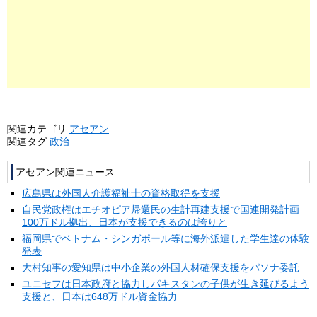
関連カテゴリ
アセアン
関連タグ
政治
アセアン関連ニュース
広島県は外国人介護福祉士の資格取得を支援
自民党政権はエチオピア帰還民の生計再建支援で国連開発計画
100万ドル拠出、日本が支援できるのは誇りと
福岡県でベトナム・シンガポール等に海外派遣した学生達の体験
発表
大村知事の愛知県は中小企業の外国人材確保支援をパソナ委託
ユニセフは日本政府と協力しパキスタンの子供が生き延びるよう
支援と、日本は648万ドル資金協力