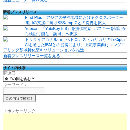
最新ニュース一覧を見る
新着プレスリリース
First Plus、アジア太平洋地域におけるクロスボーダー
運用の支援に向けSS&amp;Cとの提携を拡大
Yubico、「YubiKey 5.8」を提供開始 パスキーを認証か
ら検証可能な「認可」へ拡張
トリダイアゴナル.ai、ペトロナス・カリガリのTriCipta
AIを通じたIBMとの提携により、上流事業向けエンジニ
アリング領域特化型AIソリューションを推進
新着プレスリリース一覧を見る
サイト内検索
関連国
キーワード：
スポンサーリンク