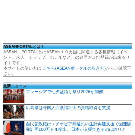
ASEANPORTALとは？
ASEAN PORTALとはASEAN１０カ国に関連する各種情報（イベ
ント、求人、ショップ、ホテルなど）の参照および登録が出来るサ
イトです。
本サイトの使い方は
こちら(ASEANポータルの歩き方)
からご確認下
さい。
最新ニュース
マレーシアで七夕盆踊り祭り2026が開催
広島県は外国人介護福祉士の資格取得を支援
自民党政権はエチオピア帰還民の生計再建支援で国連開
発計画100万ドル拠出、日本が支援できるのは誇りと