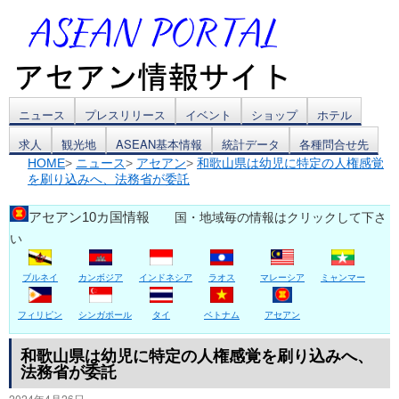
コ
ニュース
プレスリリース
イベント
ショップ
ホテル
求人
観光地
ASEAN基本情報
統計データ
各種問合せ先
ン
HOME
>
ニュース
>
アセアン
>
和歌山県は幼児に特定の人権感覚
を刷り込みへ、法務省が委託
テ
ン
アセアン10カ国情報
国・地域毎の情報はクリックして下さ
い
ツ
ブルネイ
カンボジア
インドネシア
ラオス
マレーシア
ミャンマー
へ
ス
フィリピン
シンガポール
タイ
ベトナム
アセアン
キ
和歌山県は幼児に特定の人権感覚を刷り込みへ、
法務省が委託
ッ
2024年4月26日