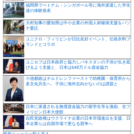
福岡県でベトナム・シンガポール等に海外派遣した学生
達の体験発表
大村知事の愛知県は中小企業の外国人材確保支援をパソ
ナ委託
ユニクロ・フィリピンが日比友好イベント、伝統衣料ブ
ランドとコラボ
ユニセフは日本政府と協力しパキスタンの子供が生き延
びるよう支援と、日本は648万ドル資金協力
小池都政はチルドレンファーストで幼稚園・保育所から
多文化共生へ、子供に海外志向がないのは課題と
日本に派遣される無償資金協力の留学生等を激励、在フ
ィリピン日本大使館
自民党政権はウクライナ企業の日本市場進出を支援、日
本企業らは自国市場で更なる競争へ