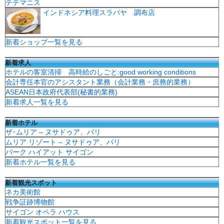
テテマニス
インドネシア料理スラバヤ 調布店
新着ショップ一覧を見る
新着求人
ホテルの客室清掃 高時給のしごと:good working conditions
会計専任本官のアシスタント業務（会計業務・庶務的業務）
ASEAN日本政府代表部(秘書的業務)
新着求人一覧を見る
新着ホテル
ザ･ムリア – ヌサドゥア、バリ
ムリア リゾート – ヌサドゥア、バリ
パーク ハイアット サイゴン
新着ホテル一覧を見る
新着観光スポット
ネカ美術館
戦争証跡博物館
サイゴン オペラ ハウス
新着観光スポット一覧を見る