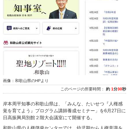
画像：和歌山県のHPより
このページの所要時間：
約
1
分
30
秒
岸本周平知事の和歌山県は、「みんな、たいせつ『人権感
覚を育てよう』プログラム講師養成セミナー」を6月27日に
日高振興局別館２階大会議室にて開催する。
和歌山県の人権啓発センターでは、幼児期から人権意識を