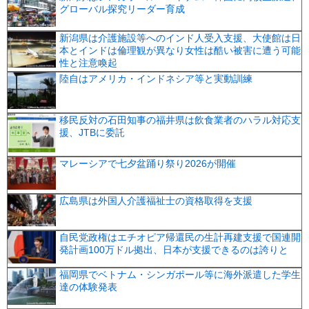
グローバル探究リーダー育成
新潟県は介護施設等へのインド人受入支援、大使館は日
本とインドは倫理観が異なり女性は酷い被害に遭う可能
性と注意喚起
陸自はアメリカ・インドネシア等と実動訓練
移民反対の石田知事の福井県は飲食業者のハラル対応支
援、JTBに委託
マレーシアで七夕盆踊り祭り2026が開催
広島県は外国人介護福祉士の資格取得を支援
自民党政権はエチオピア帰還民の生計再建支援で国連開
発計画100万ドル拠出、日本が支援できるのは誇りと
福岡県でベトナム・シンガポール等に海外派遣した学生
達の体験発表