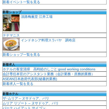
新着イベント一覧を見る
新着ショップ
淡路梅薫堂 江井工場
テテマニス
インドネシア料理スラバヤ 調布店
新着ショップ一覧を見る
新着求人
ホテルの客室清掃 高時給のしごと:good working conditions
会計専任本官のアシスタント業務（会計業務・庶務的業務）
ASEAN日本政府代表部(秘書的業務)
新着求人一覧を見る
新着ホテル
ザ･ムリア – ヌサドゥア、バリ
ムリア リゾート – ヌサドゥア、バリ
パーク ハイアット サイゴン