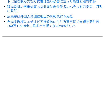
ドは倫理観が異なり女性は酷い被害に遭う可能性と注意喚起
移民反対の石田知事の福井県は飲食業者のハラル対応支援、JTB
に委託
広島県は外国人介護福祉士の資格取得を支援
自民党政権はエチオピア帰還民の生計再建支援で国連開発計画
100万ドル拠出、日本が支援できるのは誇りと