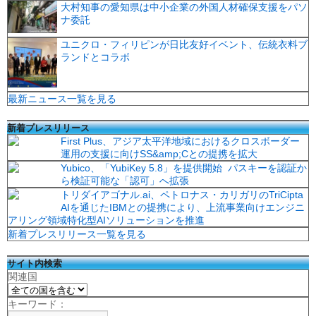
大村知事の愛知県は中小企業の外国人材確保支援をパソ
ナ委託
ユニクロ・フィリピンが日比友好イベント、伝統衣料ブ
ランドとコラボ
最新ニュース一覧を見る
新着プレスリリース
First Plus、アジア太平洋地域におけるクロスボーダー
運用の支援に向けSS&amp;Cとの提携を拡大
Yubico、「YubiKey 5.8」を提供開始 パスキーを認証か
ら検証可能な「認可」へ拡張
トリダイアゴナル.ai、ペトロナス・カリガリのTriCipta
AIを通じたIBMとの提携により、上流事業向けエンジニ
アリング領域特化型AIソリューションを推進
新着プレスリリース一覧を見る
サイト内検索
関連国
キーワード：