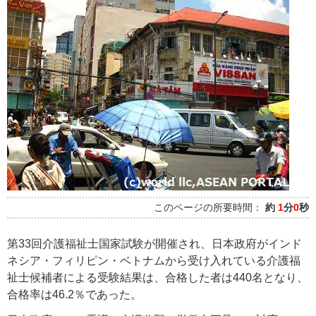
このページの所要時間：
約
1
分
0
秒
第33回介護福祉士国家試験が開催され、日本政府がインド
ネシア・フィリピン・ベトナムから受け入れている介護福
祉士候補者による受験結果は、合格した者は440名となり、
合格率は46.2％であった。