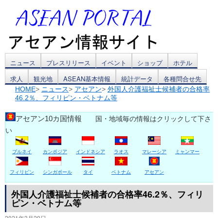
コ
ニュース
プレスリリース
イベント
ショップ
ホテル
求人
観光地
ASEAN基本情報
統計データ
各種問合せ先
ン
HOME
>
ニュース
>
アセアン
>
外国人介護福祉士候補者の合格率
46.2％、フィリピン・ベトナム等
テ
ン
アセアン10カ国情報
国・地域毎の情報はクリックして下さ
い
ツ
ブルネイ
カンボジア
インドネシア
ラオス
マレーシア
ミャンマー
へ
ス
フィリピン
シンガポール
タイ
ベトナム
アセアン
キ
外国人介護福祉士候補者の合格率46.2％、フィリ
ピン・ベトナム等
ッ
2021年3月29日