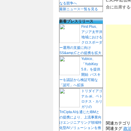
なる競争へ
合に出席する
最新ニュース一覧を見る
新着プレスリリース
First Plus、
アジア太平洋
地域における
クロスボーダ
ー運用の支援に向け
SS&amp;Cとの提携を拡大
Yubico、
「YubiKey
5.8」を提供
開始 パスキ
ーを認証から検証可能な
「認可」へ拡張
トリダイアゴ
ナル.ai、ペト
ロナス・カリ
ガリの
TriCipta AIを通じたIBMと
の提携により、上流事業向
けエンジニアリング領域特
関連カテゴ
化型AIソリューションを推
関連タグ
政