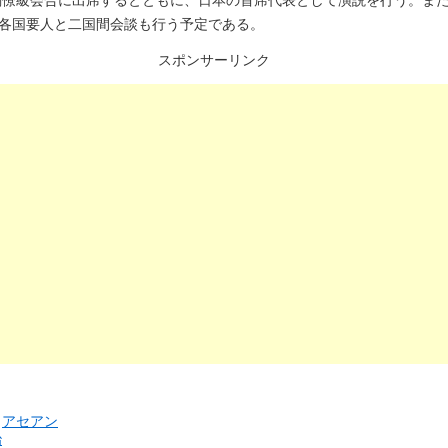
各国要人と二国間会談も行う予定である。
スポンサーリンク
リ
アセアン
治