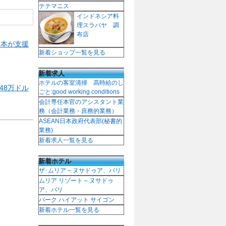
テテマニス
インドネシア料
理スラバヤ 調
布店
日本が支援
新着ショップ一覧を見る
新着求人
ホテルの客室清掃 高時給のし
48万ドル
ごと:good working conditions
会計専任本官のアシスタント業
務（会計業務・庶務的業務）
ASEAN日本政府代表部(秘書的
業務)
新着求人一覧を見る
新着ホテル
ザ･ムリア – ヌサドゥア、バリ
ムリア リゾート – ヌサドゥ
ア、バリ
パーク ハイアット サイゴン
新着ホテル一覧を見る