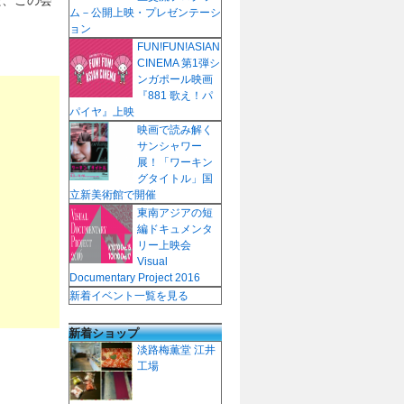
ム－公開上映・プレゼンテーシ
ョン
FUN!FUN!ASIAN
CINEMA 第1弾シ
ンガポール映画
『881 歌え！パ
パイヤ』上映
映画で読み解く
サンシャワー
展！「ワーキン
グタイトル」国
立新美術館で開催
東南アジアの短
編ドキュメンタ
リー上映会
Visual
Documentary Project 2016
新着イベント一覧を見る
新着ショップ
淡路梅薫堂 江井
工場