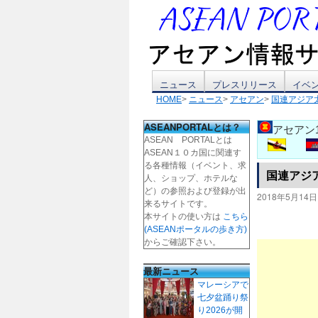
コ
ニュース
プレスリリース
イベ
HOME
>
ニュース
>
アセアン
>
国連アジア
ン
ASEANPORTALとは？
アセアン
テ
ASEAN PORTALとは
ASEAN１０カ国に関連す
ン
る各種情報（イベント、求
国連アジ
人、ショップ、ホテルな
ツ
ど）の参照および登録が出
2018年5月14日
来るサイトです。
本サイトの使い方は
こちら
へ
(ASEANポータルの歩き方)
からご確認下さい。
ス
最新ニュース
キ
マレーシアで
七夕盆踊り祭
ッ
り2026が開