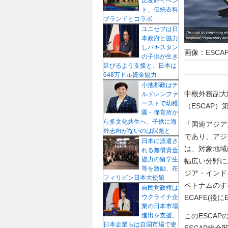
比友好イベン
ト、伝統衣料
ブランドとコラボ
ユニセフは日
本政府と協力
しパキスタン
画像：ESCA
の子供が生き
延びるよう支援と、日本は
648万ドル資金協力
小池都政はチ
中根外務副大
ルドレンファ
ーストで幼稚
（ESCAP）
園・保育所か
ら多文化共生へ、子供に海
「国連アジア
外志向がないのは課題と
であり、アジ
日本に派遣さ
は、対象地域
れる無償資金
協力の留学生
幅広い分野に
等を激励、在
ジア・インド
フィリピン日本大使館
ベトナムのす
自民党政権は
ECAFE(後
ウクライナ企
業の日本市場
このESCA
進出を支援、
日本企業らは自国市場で更
ESCAP総