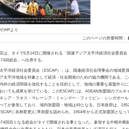
PのHPより
このページの所要時間：
臣は、タイで5月14日に開催される「国連アジア太平洋経済社会委員会
第74回総会」へ出席する。
太平洋経済社会委員会（ESCAP）」は、国連経済社会理事会の地域委
ア太平洋地域を対象として経済・社会開発のための協力機関である。こ
内外の経済関係を強化することを目的として、地域の重要な基盤作りに
おいても成果を挙げている。このESCAPには、ASEAN加盟国のブルネ
ネシア・ラオス・マレーシア・ミャンマー・フィリピン・シンガポール
べてが参加しており、域内加盟国・地域は49となる。日本政府は、195
にESCAPに名称変更)に準加盟を認められ、1954年から正式加盟国となっ
Pの74回目となる総会がタイで開催される事となった。参加する中根外務
会閣僚級会合に出席するとともに、日本の首席代表として演説を行う。ま