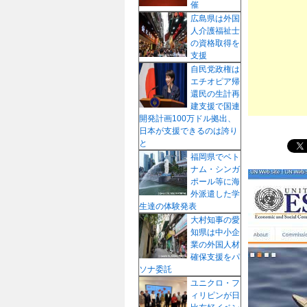
催
プ
広島県は外国
人介護福祉士
の資格取得を
支援
自民党政権は
エチオピア帰
還民の生計再
建支援で国連
開発計画100万ドル拠出、
日本が支援できるのは誇り
と
福岡県でベト
ナム・シンガ
ポール等に海
外派遣した学
生達の体験発表
大村知事の愛
知県は中小企
業の外国人材
確保支援をパ
ソナ委託
ユニクロ・フ
ィリピンが日