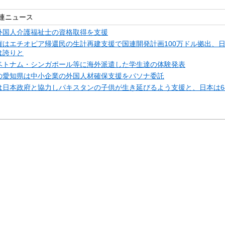
連ニュース
外国人介護福祉士の資格取得を支援
権はエチオピア帰還民の生計再建支援で国連開発計画100万ドル拠出、
は誇りと
ベトナム・シンガポール等に海外派遣した学生達の体験発表
の愛知県は中小企業の外国人材確保支援をパソナ委託
は日本政府と協力しパキスタンの子供が生き延びるよう支援と、日本は6