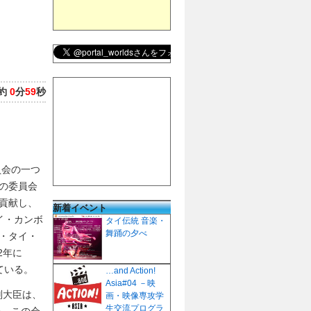
約
0
分
59
秒
員会の一つ
の委員会
貢献し、
新着イベント
イ・カンボ
タイ伝統 音楽・
舞踊の夕べ
・タイ・
2年に
ている。
…and Action!
Asia#04 －映
副大臣は、
画・映像専攻学
生交流プログラ
た、この会