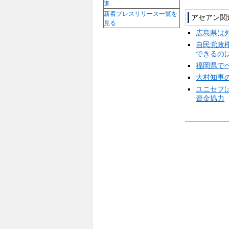
進
新着プレスリリース一覧を
アセアン関
見る
広島県は
自民党政
できるの
福岡県で
大村知事
ユニセフ
資金協力