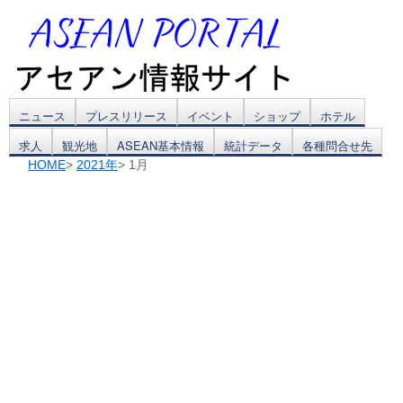
コ
ニュース
プレスリリース
イベント
ショップ
ホテル
求人
観光地
ASEAN基本情報
統計データ
各種問合せ先
ン
HOME
>
2021年
> 1月
テ
ン
ツ
へ
ス
キ
ッ