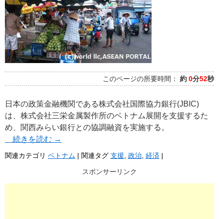
このページの所要時間：
約
0
分
52
秒
日本の政策金融機関である株式会社国際協力銀行(JBIC)
は、株式会社三栄金属製作所のベトナム展開を支援するた
め、関西みらい銀行との協調融資を実施する。
続きを読む
→
関連カテゴリ
ベトナム
|
関連タグ
支援
,
政治
,
経済
|
スポンサーリンク