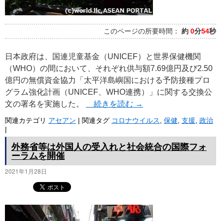
このページの所要時間：
約
0
分
54
秒
日本政府は、国連児童基金（UNICEF）と世界保健機関
（WHO）の間において、それぞれ供与額7.69億円及び2.50
億円の無償資金協力「太平洋島嶼国における予防接種プロ
グラム強化計画（UNICEF、WHO連携）」に関する交換公
文の署名を実施した。
続きを読む
→
関連カテゴリ
アセアン
|
関連タグ
コロナウイルス
,
保健
,
支援
,
政治
|
外務省等は外国人の受入れと社会統合の国際フォ
ーラムを開催
2021年1月28日