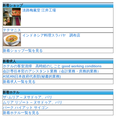
新着ショップ
淡路梅薫堂 江井工場
テテマニス
インドネシア料理スラバヤ 調布店
新着ショップ一覧を見る
新着求人
ホテルの客室清掃 高時給のしごと:good working conditions
会計専任本官のアシスタント業務（会計業務・庶務的業務）
ASEAN日本政府代表部(秘書的業務)
新着求人一覧を見る
新着ホテル
ザ･ムリア – ヌサドゥア、バリ
ムリア リゾート – ヌサドゥア、バリ
パーク ハイアット サイゴン
新着ホテル一覧を見る