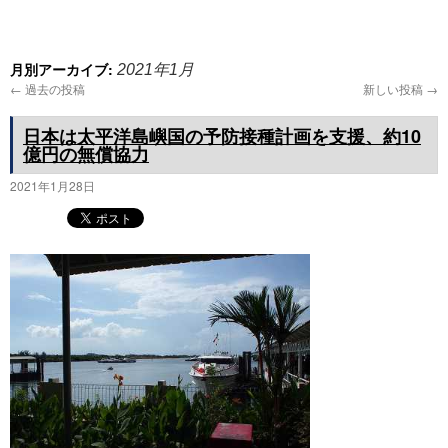
プ
月別アーカイブ:
2021年1月
←
過去の投稿
新しい投稿
→
日本は太平洋島嶼国の予防接種計画を支援、約10
億円の無償協力
2021年1月28日