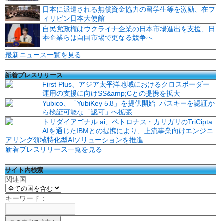
日本に派遣される無償資金協力の留学生等を激励、在フ
ィリピン日本大使館
自民党政権はウクライナ企業の日本市場進出を支援、日
本企業らは自国市場で更なる競争へ
最新ニュース一覧を見る
新着プレスリリース
First Plus、アジア太平洋地域におけるクロスボーダー
運用の支援に向けSS&amp;Cとの提携を拡大
Yubico、「YubiKey 5.8」を提供開始 パスキーを認証か
ら検証可能な「認可」へ拡張
トリダイアゴナル.ai、ペトロナス・カリガリのTriCipta
AIを通じたIBMとの提携により、上流事業向けエンジニ
アリング領域特化型AIソリューションを推進
新着プレスリリース一覧を見る
サイト内検索
関連国
キーワード：