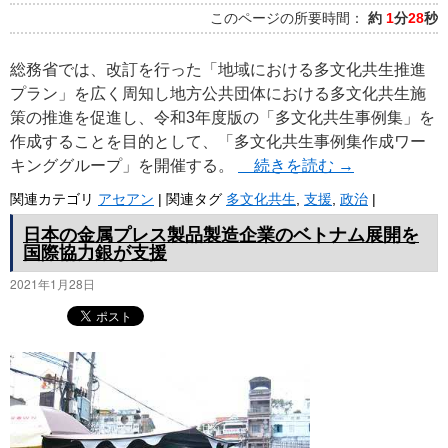
このページの所要時間：
約
1
分
28
秒
総務省では、改訂を行った「地域における多文化共生推進
プラン」を広く周知し地方公共団体における多文化共生施
策の推進を促進し、令和3年度版の「多文化共生事例集」を
作成することを目的として、「多文化共生事例集作成ワー
キンググループ」を開催する。
続きを読む
→
関連カテゴリ
アセアン
|
関連タグ
多文化共生
,
支援
,
政治
|
日本の金属プレス製品製造企業のベトナム展開を
国際協力銀が支援
2021年1月28日