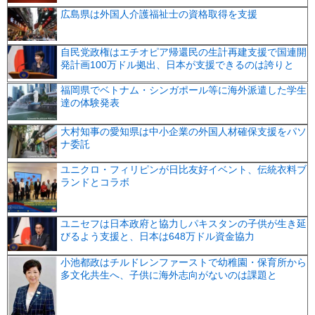
広島県は外国人介護福祉士の資格取得を支援
自民党政権はエチオピア帰還民の生計再建支援で国連開
発計画100万ドル拠出、日本が支援できるのは誇りと
福岡県でベトナム・シンガポール等に海外派遣した学生
達の体験発表
大村知事の愛知県は中小企業の外国人材確保支援をパソ
ナ委託
ユニクロ・フィリピンが日比友好イベント、伝統衣料ブ
ランドとコラボ
ユニセフは日本政府と協力しパキスタンの子供が生き延
びるよう支援と、日本は648万ドル資金協力
小池都政はチルドレンファーストで幼稚園・保育所から
多文化共生へ、子供に海外志向がないのは課題と