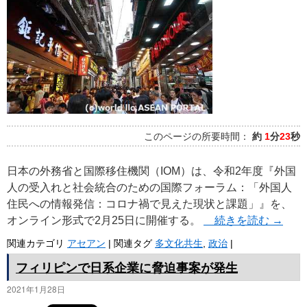
このページの所要時間：
約
1
分
23
秒
日本の外務省と国際移住機関（IOM）は、令和2年度『外国
人の受入れと社会統合のための国際フォーラム：「外国人
住民への情報発信：コロナ禍で見えた現状と課題」』を、
オンライン形式で2月25日に開催する。
続きを読む
→
関連カテゴリ
アセアン
|
関連タグ
多文化共生
,
政治
|
フィリピンで日系企業に脅迫事案が発生
2021年1月28日