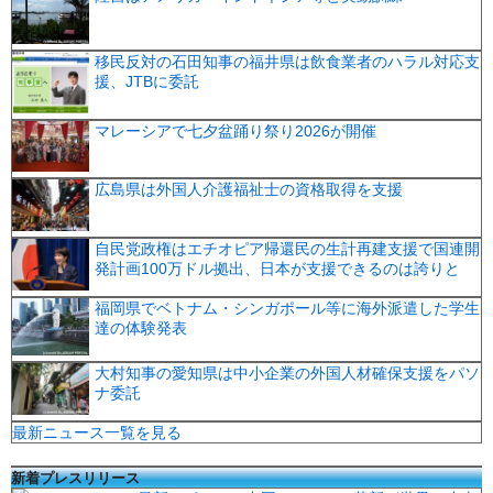
移民反対の石田知事の福井県は飲食業者のハラル対応支
援、JTBに委託
マレーシアで七夕盆踊り祭り2026が開催
広島県は外国人介護福祉士の資格取得を支援
自民党政権はエチオピア帰還民の生計再建支援で国連開
発計画100万ドル拠出、日本が支援できるのは誇りと
福岡県でベトナム・シンガポール等に海外派遣した学生
達の体験発表
大村知事の愛知県は中小企業の外国人材確保支援をパソ
ナ委託
最新ニュース一覧を見る
新着プレスリリース