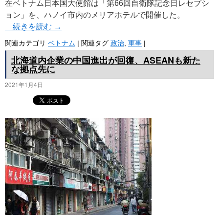
在ベトナム日本国大使館は「第66回自衛隊記念日レセプシ
ョン」を、ハノイ市内のメリアホテルで開催した。
続きを読む
→
関連カテゴリ
ベトナム
|
関連タグ
政治
,
軍事
|
北海道内企業の中国進出が回復、ASEANも新た
な拠点先に
2021年1月4日