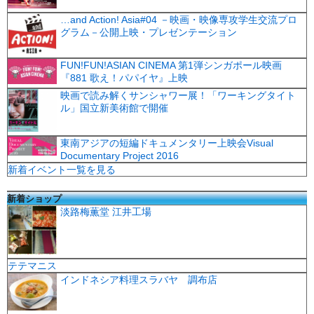
…and Action! Asia#04 －映画・映像専攻学生交流プロ
グラム－公開上映・プレゼンテーション
FUN!FUN!ASIAN CINEMA 第1弾シンガポール映画
『881 歌え！パパイヤ』上映
映画で読み解くサンシャワー展！「ワーキングタイト
ル」国立新美術館で開催
東南アジアの短編ドキュメンタリー上映会Visual
Documentary Project 2016
新着イベント一覧を見る
新着ショップ
淡路梅薫堂 江井工場
テテマニス
インドネシア料理スラバヤ 調布店