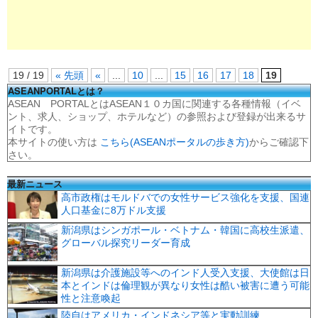
19 / 19
« 先頭
«
...
10
...
15
16
17
18
19
ASEANPORTALとは？
ASEAN PORTALとはASEAN１０カ国に関連する各種情報（イベ
ント、求人、ショップ、ホテルなど）の参照および登録が出来るサ
イトです。
本サイトの使い方は
こちら(ASEANポータルの歩き方)
からご確認下
さい。
最新ニュース
高市政権はモルドバでの女性サービス強化を支援、国連
人口基金に8万ドル支援
新潟県はシンガポール・ベトナム・韓国に高校生派遣、
グローバル探究リーダー育成
新潟県は介護施設等へのインド人受入支援、大使館は日
本とインドは倫理観が異なり女性は酷い被害に遭う可能
性と注意喚起
陸自はアメリカ・インドネシア等と実動訓練