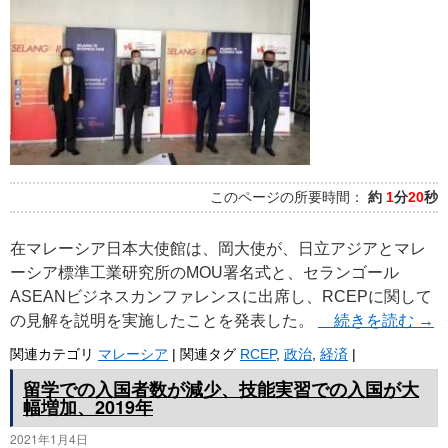
プ
このページの所要時間：
約
1
分
20
秒
在マレーシア日本大使館は、岡大使が、日立アジアとマレ
ーシア標準工業研究所のMOU署名式と、セランゴール
ASEANビジネスカンファレンスに出席し、RCEPに関して
の見解を説明を実施したことを発表した。
続きを読む
→
関連カテゴリ
マレーシア
|
関連タグ
RCEP
,
政治
,
経済
|
留学での入国者数が減少、技能実習での入国が大
幅増加、2019年
2021年1月4日