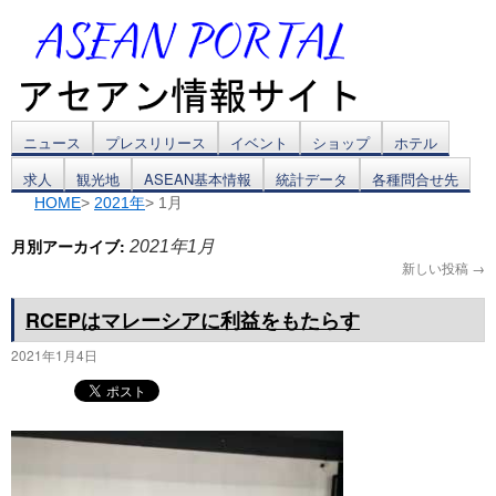
コ
ニュース
プレスリリース
イベント
ショップ
ホテル
求人
観光地
ASEAN基本情報
統計データ
各種問合せ先
ン
HOME
>
2021年
> 1月
テ
月別アーカイブ:
2021年1月
ン
新しい投稿
→
ツ
RCEPはマレーシアに利益をもたらす
へ
2021年1月4日
ス
キ
ッ