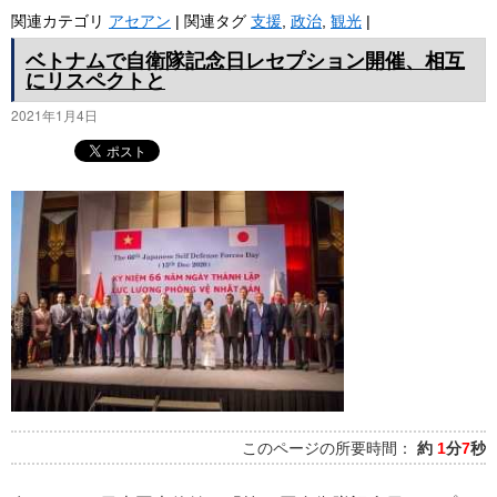
関連カテゴリ
アセアン
|
関連タグ
支援
,
政治
,
観光
|
ベトナムで自衛隊記念日レセプション開催、相互
にリスペクトと
2021年1月4日
このページの所要時間：
約
1
分
7
秒