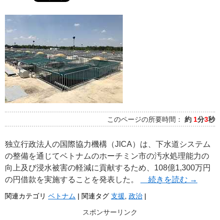
このページの所要時間：
約
1
分
3
秒
独立行政法人の国際協力機構（JICA）は、下水道システム
の整備を通じてベトナムのホーチミン市の汚水処理能力の
向上及び浸水被害の軽減に貢献するため、108億1,300万円
の円借款を実施することを発表した。
続きを読む
→
関連カテゴリ
ベトナム
|
関連タグ
支援
,
政治
|
スポンサーリンク