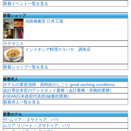
新着イベント一覧を見る
新着ショップ
淡路梅薫堂 江井工場
テテマニス
インドネシア料理スラバヤ 調布店
新着ショップ一覧を見る
新着求人
ホテルの客室清掃 高時給のしごと:good working conditions
会計専任本官のアシスタント業務（会計業務・庶務的業務）
ASEAN日本政府代表部(秘書的業務)
新着求人一覧を見る
新着ホテル
ザ･ムリア – ヌサドゥア、バリ
ムリア リゾート – ヌサドゥア、バリ