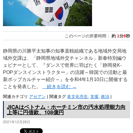
このページの所要時間：
約
1
分
8
秒
静岡県の川勝平太知事の知事直轄組織である地域外交局地
域外交課は、「静岡県地域外交チャンネル」新春特別編ウ
ェビナーとして、『ダンスで世界に羽ばたく「静岡発K-
POPダンスインストラクター」の活躍～韓国での活動と最
新ポップカルチャー紹介～』を令和4年1月10日に開催する
ことを発表した。
続きを読む
→
関連カテゴリ
アセアン
|
関連タグ
多文化共生
,
支援
,
政治
|
JICAはベトナム・ホーチミン市の汚水処理能力向
上等に円借款、108億円
2021年12月28日