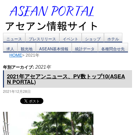
コ
ニュース
プレスリリース
イベント
ショップ
ホテル
求人
観光地
ASEAN基本情報
統計データ
各種問合せ先
ン
HOME
> 2021年
テ
年別アーカイブ:
2021年
ン
2021年アセアンニュース、PV数トップ10(ASEA
N PORTAL)
ツ
2021年12月28日
へ
ス
キ
ッ