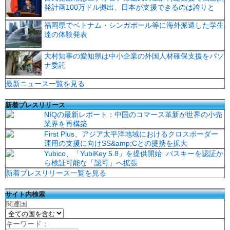
発計画100万ドル拠出、日本が支援できるのは誇りと
福岡県でベトナム・シンガポール等に海外派遣した学生
達の体験発表
大村知事の愛知県は中小企業の外国人材確保支援をパソ
ナ委託
最新ニュース一覧を見る
新着プレスリリース
NIQの最新レポート：中国のコマース革新が世界の小売
業界を再構築
First Plus、アジア太平洋地域におけるクロスボーダー
運用の支援に向けSS&amp;Cとの提携を拡大
Yubico、「YubiKey 5.8」を提供開始 パスキーを認証か
ら検証可能な「認可」へ拡張
新着プレスリリース一覧を見る
サイト内検索
関連国
キーワード：