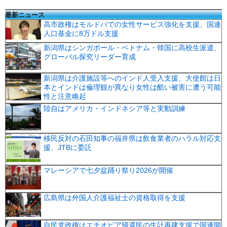
最新ニュース
高市政権はモルドバでの女性サービス強化を支援、国連
人口基金に8万ドル支援
新潟県はシンガポール・ベトナム・韓国に高校生派遣、
グローバル探究リーダー育成
新潟県は介護施設等へのインド人受入支援、大使館は日
本とインドは倫理観が異なり女性は酷い被害に遭う可能
性と注意喚起
陸自はアメリカ・インドネシア等と実動訓練
移民反対の石田知事の福井県は飲食業者のハラル対応支
援、JTBに委託
マレーシアで七夕盆踊り祭り2026が開催
広島県は外国人介護福祉士の資格取得を支援
自民党政権はエチオピア帰還民の生計再建支援で国連開