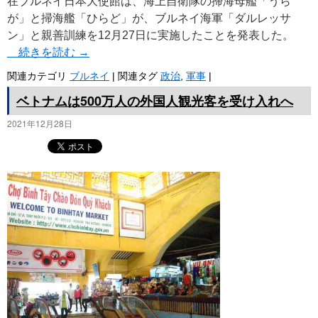
在ブルネイ日本大使館は、海上自衛隊の掃海母艦「うら
が」と掃海艦「ひらど」が、ブルネイ海軍「ダルレッサ
ン」と親善訓練を12月27日に実施したことを発表した。
続きを読む
→
関連カテゴリ
ブルネイ
|
関連タグ
政治
,
軍事
|
ベトナムは500万人の外国人観光客を受け入れへ
2021年12月28日