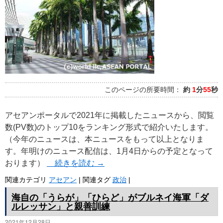
プ
このページの所要時間：
約
1
分
55
秒
アセアンポータルで2021年に掲載したニュースから、閲覧
数(PV数)のトップ10をランキング形式で紹介いたします。
（今年のニュースは、本ニュースをもって以上となりま
す。年明けのニュース配信は、1月4日からの予定となって
おります）
続きを読む
→
関連カテゴリ
アセアン
|
関連タグ
政治
|
海自の「うらが」「ひらど」がブルネイ海軍「ダ
ルレッサン」と親善訓練
2021年12月28日