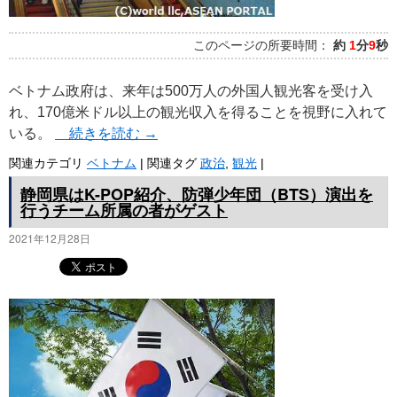
このページの所要時間：
約
1
分
9
秒
ベトナム政府は、来年は500万人の外国人観光客を受け入
れ、170億米ドル以上の観光収入を得ることを視野に入れて
いる。
続きを読む
→
関連カテゴリ
ベトナム
|
関連タグ
政治
,
観光
|
静岡県はK-POP紹介、防弾少年団（BTS）演出を
行うチーム所属の者がゲスト
2021年12月28日