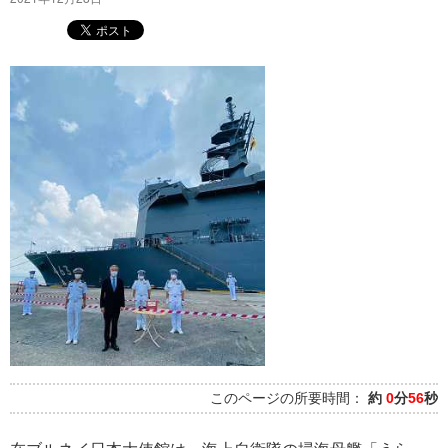
このページの所要時間：
約
0
分
56
秒