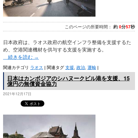
このページの所要時間：
約
0
分
57
秒
日本政府は、ラオス政府の航空インフラ整備を支援するた
め、空港関連機材を供与する支援を実施する。
続きを読む
→
関連カテゴリ
ラオス
|
関連タグ
支援
,
政治
,
運輸
|
日本はカンボジアのシハヌークビル港を支援、15
億円の無償資金協力
2021年12月17日