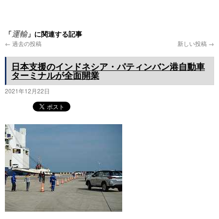
プ
「
」に関連する記事
運輸
←
過去の投稿
新しい投稿
→
日本支援のインドネシア・パティンバン港自動車
ターミナルが全面開業
2021年12月22日