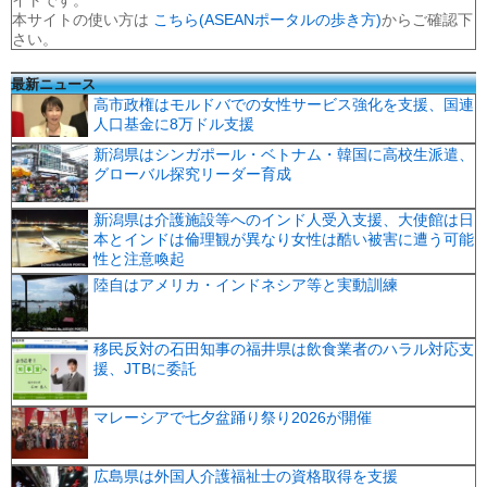
本サイトの使い方は
こちら(ASEANポータルの歩き方)
からご確認下
さい。
最新ニュース
高市政権はモルドバでの女性サービス強化を支援、国連
人口基金に8万ドル支援
新潟県はシンガポール・ベトナム・韓国に高校生派遣、
グローバル探究リーダー育成
新潟県は介護施設等へのインド人受入支援、大使館は日
本とインドは倫理観が異なり女性は酷い被害に遭う可能
性と注意喚起
陸自はアメリカ・インドネシア等と実動訓練
移民反対の石田知事の福井県は飲食業者のハラル対応支
援、JTBに委託
マレーシアで七夕盆踊り祭り2026が開催
広島県は外国人介護福祉士の資格取得を支援