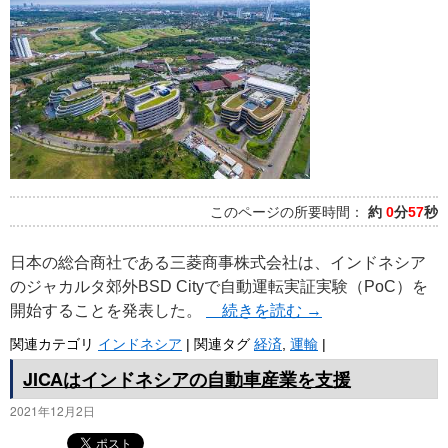
このページの所要時間：
約
0
分
57
秒
日本の総合商社である三菱商事株式会社は、インドネシア
のジャカルタ郊外BSD Cityで自動運転実証実験（PoC）を
開始することを発表した。
続きを読む
→
関連カテゴリ
インドネシア
|
関連タグ
経済
,
運輸
|
JICAはインドネシアの自動車産業を支援
2021年12月2日