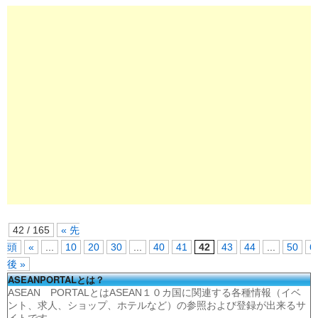
42 / 165
« 先
頭
«
...
10
20
30
...
40
41
42
43
44
...
50
6
後 »
ASEANPORTALとは？
ASEAN PORTALとはASEAN１０カ国に関連する各種情報（イベ
ント、求人、ショップ、ホテルなど）の参照および登録が出来るサ
イトです。