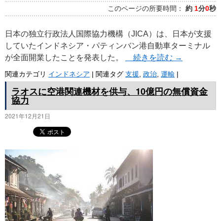
このページの所要時間：
約
1
分
0
秒
日本の独立行政法人国際協力機構（JICA）は、日本が支援
していたインドネシア・パティンバン港自動車ターミナル
が全面開業したことを発表した。
続きを読む
→
関連カテゴリ
インドネシア
|
関連タグ
支援
,
政治
,
運輸
|
ラオスに空港関連機材を供与、10億円の無償資金
協力
2021年12月21日