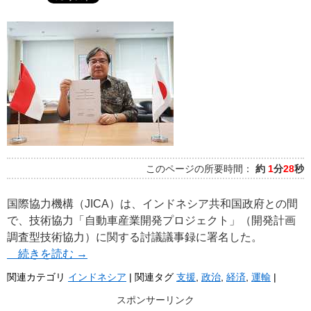
このページの所要時間：
約
1
分
28
秒
国際協力機構（JICA）は、インドネシア共和国政府との間
で、技術協力「自動車産業開発プロジェクト」（開発計画
調査型技術協力）に関する討議議事録に署名した。
続きを読む
→
関連カテゴリ
インドネシア
|
関連タグ
支援
,
政治
,
経済
,
運輸
|
スポンサーリンク