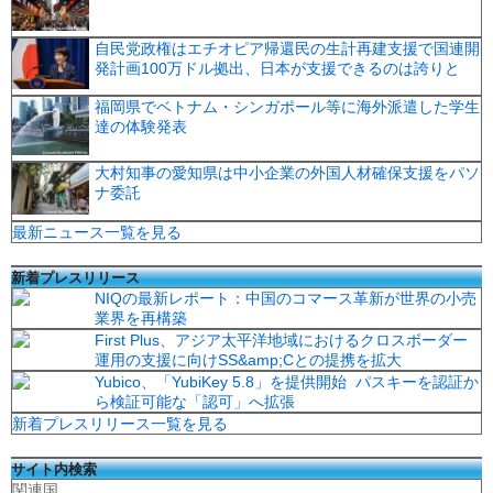
自民党政権はエチオピア帰還民の生計再建支援で国連開
発計画100万ドル拠出、日本が支援できるのは誇りと
福岡県でベトナム・シンガポール等に海外派遣した学生
達の体験発表
大村知事の愛知県は中小企業の外国人材確保支援をパソ
ナ委託
最新ニュース一覧を見る
新着プレスリリース
NIQの最新レポート：中国のコマース革新が世界の小売
業界を再構築
First Plus、アジア太平洋地域におけるクロスボーダー
運用の支援に向けSS&amp;Cとの提携を拡大
Yubico、「YubiKey 5.8」を提供開始 パスキーを認証か
ら検証可能な「認可」へ拡張
新着プレスリリース一覧を見る
サイト内検索
関連国