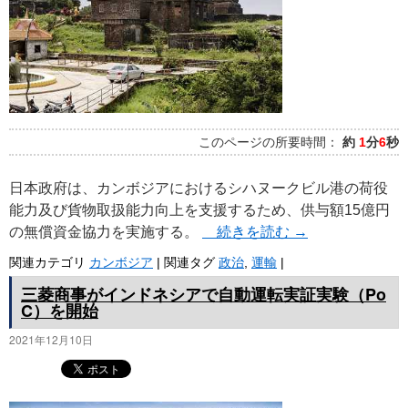
このページの所要時間：
約
1
分
6
秒
日本政府は、カンボジアにおけるシハヌークビル港の荷役
能力及び貨物取扱能力向上を支援するため、供与額15億円
の無償資金協力を実施する。
続きを読む
→
関連カテゴリ
カンボジア
|
関連タグ
政治
,
運輸
|
三菱商事がインドネシアで自動運転実証実験（Po
C）を開始
2021年12月10日