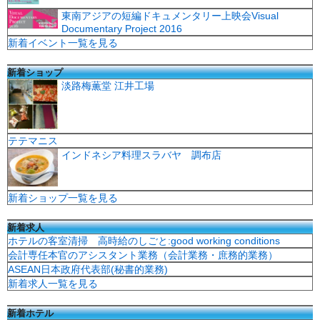
東南アジアの短編ドキュメンタリー上映会Visual
Documentary Project 2016
新着イベント一覧を見る
新着ショップ
淡路梅薫堂 江井工場
テテマニス
インドネシア料理スラバヤ 調布店
新着ショップ一覧を見る
新着求人
ホテルの客室清掃 高時給のしごと:good working conditions
会計専任本官のアシスタント業務（会計業務・庶務的業務）
ASEAN日本政府代表部(秘書的業務)
新着求人一覧を見る
新着ホテル