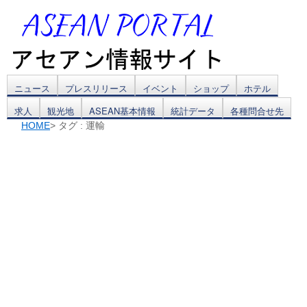
コ
ニュース
プレスリリース
イベント
ショップ
ホテル
求人
観光地
ASEAN基本情報
統計データ
各種問合せ先
ン
HOME
> タグ : 運輸
テ
ン
ツ
へ
ス
キ
ッ