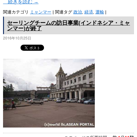
続きを読む
→
関連カテゴリ
ミャンマー
|
関連タグ
政治
,
経済
,
運輸
|
セーリングチームの訪日事業(インドネシア・ミャ
ンマー)が終了
2016年10月25日