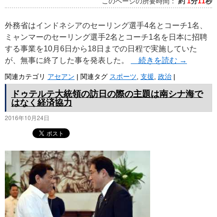
このページの所要時間：
約
1
分
11
秒
外務省はインドネシアのセーリング選手4名とコーチ1名、
ミャンマーのセーリング選手2名とコーチ1名を日本に招聘
する事業を10月6日から18日までの日程で実施していた
が、無事に終了した事を発表した。
続きを読む
→
関連カテゴリ
アセアン
|
関連タグ
スポーツ
,
支援
,
政治
|
ドゥテルテ大統領の訪日の際の主題は南シナ海で
はなく経済協力
2016年10月24日