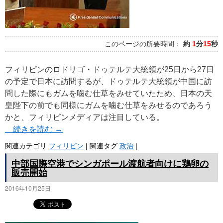
このページの所要時間：
約
1
分
15
秒
フィリピンのロドリゴ・ドゥテルテ大統領が25日から27日
の予定で日本に訪問するが、ドゥテルテ大統領が中国に訪
問した際にもガムを噛む仕草をみせていたため、日本の天
皇陛下の前でも同様にガムを噛む仕草をみせるのであろう
かと、フィリピンメディアは注目している。
続きを読む
→
関連カテゴリ
フィリピン
|
関連タグ
政治
|
中部国際空港でシンガポール渡航者向けに鶏卵の
販売開始
2016年10月25日