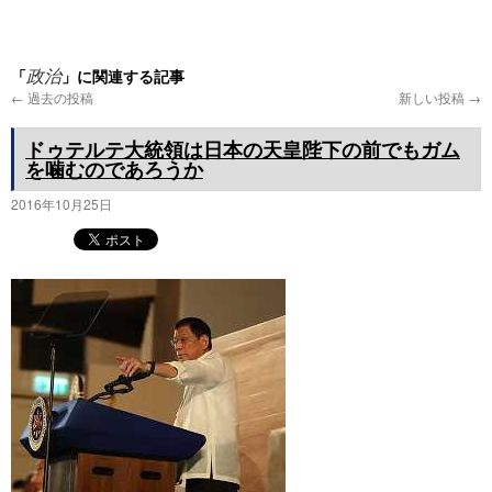
プ
「
」に関連する記事
政治
←
過去の投稿
新しい投稿
→
ドゥテルテ大統領は日本の天皇陛下の前でもガム
を噛むのであろうか
2016年10月25日