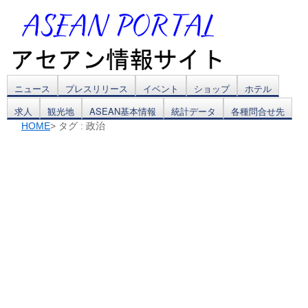
コ
ニュース
プレスリリース
イベント
ショップ
ホテル
求人
観光地
ASEAN基本情報
統計データ
各種問合せ先
ン
HOME
> タグ : 政治
テ
ン
ツ
へ
ス
キ
ッ