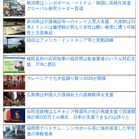
新潟県はシンガポール・ベトナム・韓国に高校生派遣、
グローバル探究リーダー育成
新潟県は介護施設等へのインド人受入支援、大使館は日
本とインドは倫理観が異なり女性は酷い被害に遭う可能
性と注意喚起
陸自はアメリカ・インドネシア等と実動訓練
移民反対の石田知事の福井県は飲食業者のハラル対応支
援、JTBに委託
マレーシアで七夕盆踊り祭り2026が開催
広島県は外国人介護福祉士の資格取得を支援
自民党政権はエチオピア帰還民の生計再建支援で国連開
発計画100万ドル拠出、日本が支援できるのは誇りと
福岡県でベトナム・シンガポール等に海外派遣した学生
達の体験発表