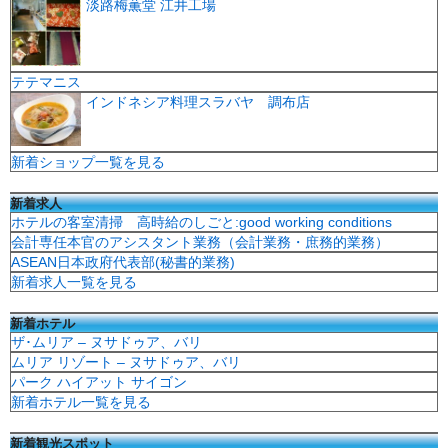
淡路梅薫堂 江井工場
テテマニス
インドネシア料理スラバヤ 調布店
新着ショップ一覧を見る
新着求人
ホテルの客室清掃 高時給のしごと:good working conditions
会計専任本官のアシスタント業務（会計業務・庶務的業務）
ASEAN日本政府代表部(秘書的業務)
新着求人一覧を見る
新着ホテル
ザ･ムリア – ヌサドゥア、バリ
ムリア リゾート – ヌサドゥア、バリ
パーク ハイアット サイゴン
新着ホテル一覧を見る
新着観光スポット