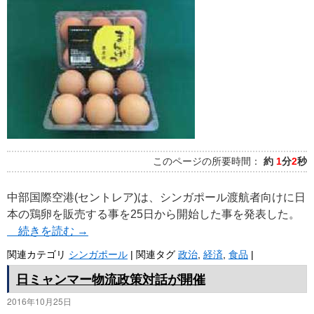
このページの所要時間：
約
1
分
2
秒
中部国際空港(セントレア)は、シンガポール渡航者向けに日
本の鶏卵を販売する事を25日から開始した事を発表した。
続きを読む
→
関連カテゴリ
シンガポール
|
関連タグ
政治
,
経済
,
食品
|
日ミャンマー物流政策対話が開催
2016年10月25日