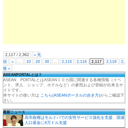
2,117 / 2,362
« 先
頭
«
...
10
20
30
...
2,115
2,116
2,117
2,118
2,1
後 »
ASEANPORTALとは？
ASEAN PORTALとはASEAN１０カ国に関連する各種情報（イベ
ント、求人、ショップ、ホテルなど）の参照および登録が出来るサ
イトです。
本サイトの使い方は
こちら(ASEANポータルの歩き方)
からご確認下
さい。
最新ニュース
高市政権はモルドバでの女性サービス強化を支援、国連
人口基金に8万ドル支援