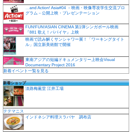
…and Action! Asia#04 －映画・映像専攻学生交流プロ
グラム－公開上映・プレゼンテーション
FUN!FUN!ASIAN CINEMA 第1弾シンガポール映画
『881 歌え！パパイヤ』上映
映画で読み解くサンシャワー展！「ワーキングタイト
ル」国立新美術館で開催
東南アジアの短編ドキュメンタリー上映会Visual
Documentary Project 2016
新着イベント一覧を見る
新着ショップ
淡路梅薫堂 江井工場
テテマニス
インドネシア料理スラバヤ 調布店