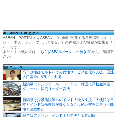
ASEANPORTALとは？
ASEAN PORTALとはASEAN１０カ国に関連する各種情報（イベ
ント、求人、ショップ、ホテルなど）の参照および登録が出来るサ
イトです。
本サイトの使い方は
こちら(ASEANポータルの歩き方)
からご確認下
さい。
最新ニュース
高市政権はモルドバでの女性サービス強化を支援、国連
人口基金に8万ドル支援
新潟県はシンガポール・ベトナム・韓国に高校生派遣、
グローバル探究リーダー育成
新潟県は介護施設等へのインド人受入支援、大使館は日
本とインドは倫理観が異なり女性は酷い被害に遭う可能
性と注意喚起
陸自はアメリカ・インドネシア等と実動訓練