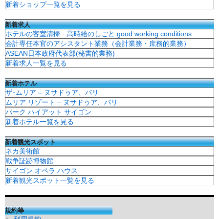
新着ショップ一覧を見る
新着求人
ホテルの客室清掃 高時給のしごと:good working conditions
会計専任本官のアシスタント業務（会計業務・庶務的業務）
ASEAN日本政府代表部(秘書的業務)
新着求人一覧を見る
新着ホテル
ザ･ムリア – ヌサドゥア、バリ
ムリア リゾート – ヌサドゥア、バリ
パーク ハイアット サイゴン
新着ホテル一覧を見る
新着観光スポット
ネカ美術館
戦争証跡博物館
サイゴン オペラ ハウス
新着観光スポット一覧を見る
規約等
利用規約