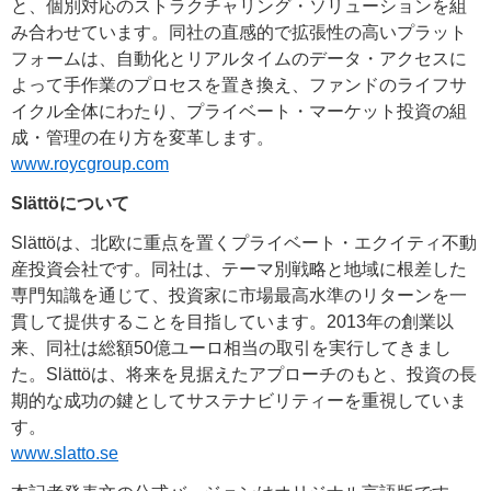
と、個別対応のストラクチャリング・ソリューションを組
み合わせています。同社の直感的で拡張性の高いプラット
フォームは、自動化とリアルタイムのデータ・アクセスに
よって手作業のプロセスを置き換え、ファンドのライフサ
イクル全体にわたり、プライベート・マーケット投資の組
成・管理の在り方を変革します。
www.roycgroup.com
Slättöについて
Slättöは、北欧に重点を置くプライベート・エクイティ不動
産投資会社です。同社は、テーマ別戦略と地域に根差した
専門知識を通じて、投資家に市場最高水準のリターンを一
貫して提供することを目指しています。2013年の創業以
来、同社は総額50億ユーロ相当の取引を実行してきまし
た。Slättöは、将来を見据えたアプローチのもと、投資の長
期的な成功の鍵としてサステナビリティーを重視していま
す。
www.slatto.se