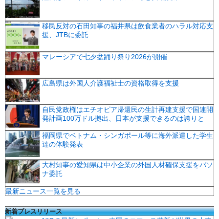
移民反対の石田知事の福井県は飲食業者のハラル対応支
援、JTBに委託
マレーシアで七夕盆踊り祭り2026が開催
広島県は外国人介護福祉士の資格取得を支援
自民党政権はエチオピア帰還民の生計再建支援で国連開
発計画100万ドル拠出、日本が支援できるのは誇りと
福岡県でベトナム・シンガポール等に海外派遣した学生
達の体験発表
大村知事の愛知県は中小企業の外国人材確保支援をパソ
ナ委託
最新ニュース一覧を見る
新着プレスリリース