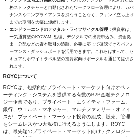
ファンド立ち上げ期間の短縮：
ROYCのテンプレート化された法
務ストラクチャーと自動化されたワークフロー管理により、ガバ
ナンスやコンプライアンスを損なうことなく、ファンド立ち上げ
までの期間を大幅に短縮します。
エンドツーエンドのデジタル・ライフサイクル管理：
投資家は、
一気通貫型のKYC/AML処理、デジタルでの出資申込み、資金拠
出・分配などの資本取引の追跡、必要に応じて確認できるパフォ
ーマンス・ダッシュボードを活用できます。これらはすべて、セ
キュアなホワイトラベル型の投資家向けポータルを通じて提供さ
れます。
ROYCについて
ROYCは、包括的なプライベート・マーケット向けオペレ
ーティング・システムを提供する有数のB2B金融テクノロ
ジー企業であり、プライベート・エクイティ・ファーム、
銀行、ウェルス・マネジャー、マルチファミリー・オフィ
スが、プライベート・マーケット投資の組成、販売、管理
をシームレスかつ大規模に行えるようにします。ROYC
は、最先端のプライベート・マーケット向けテクノロジー