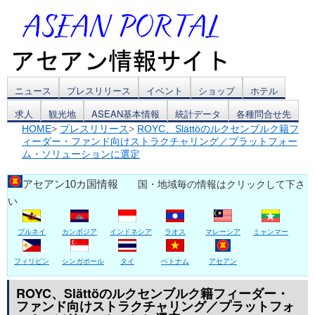
コ
ニュース
プレスリリース
イベント
ショップ
ホテル
求人
観光地
ASEAN基本情報
統計データ
各種問合せ先
ン
HOME
>
プレスリリース
>
ROYC、Slättöのルクセンブルク籍フ
ィーダー・ファンド向けストラクチャリング／プラットフォー
テ
ム・ソリューションに選定
ン
アセアン10カ国情報
国・地域毎の情報はクリックして下さ
ツ
い
へ
ブルネイ
カンボジア
インドネシア
ラオス
マレーシア
ミャンマー
ス
フィリピン
シンガポール
タイ
ベトナム
アセアン
キ
ROYC、Slättöのルクセンブルク籍フィーダー・
ッ
ファンド向けストラクチャリング／プラットフォ