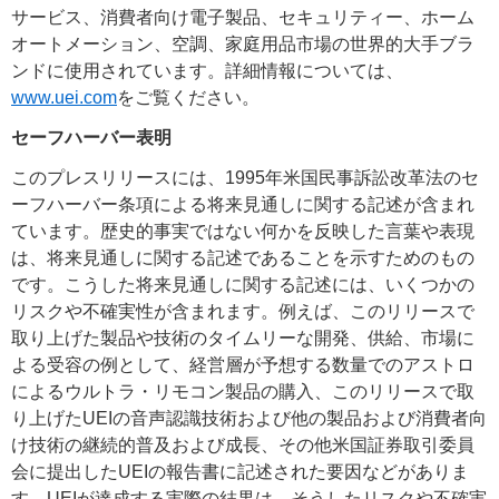
サービス、消費者向け電子製品、セキュリティー、ホーム
オートメーション、空調、家庭用品市場の世界的大手ブラ
ンドに使用されています。詳細情報については、
www.uei.com
をご覧ください。
セーフハーバー表明
このプレスリリースには、1995年米国民事訴訟改革法のセ
ーフハーバー条項による将来見通しに関する記述が含まれ
ています。歴史的事実ではない何かを反映した言葉や表現
は、将来見通しに関する記述であることを示すためのもの
です。こうした将来見通しに関する記述には、いくつかの
リスクや不確実性が含まれます。例えば、このリリースで
取り上げた製品や技術のタイムリーな開発、供給、市場に
よる受容の例として、経営層が予想する数量でのアストロ
によるウルトラ・リモコン製品の購入、このリリースで取
り上げたUEIの音声認識技術および他の製品および消費者向
け技術の継続的普及および成長、その他米国証券取引委員
会に提出したUEIの報告書に記述された要因などがありま
す。UEIが達成する実際の結果は、そうしたリスクや不確実