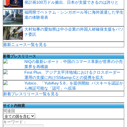
発計画100万ドル拠出、日本が支援できるのは誇りと
福岡県でベトナム・シンガポール等に海外派遣した学生
達の体験発表
大村知事の愛知県は中小企業の外国人材確保支援をパソ
ナ委託
最新ニュース一覧を見る
新着プレスリリース
NIQの最新レポート：中国のコマース革新が世界の小売
業界を再構築
First Plus、アジア太平洋地域におけるクロスボーダー
運用の支援に向けSS&amp;Cとの提携を拡大
Yubico、「YubiKey 5.8」を提供開始 パスキーを認証か
ら検証可能な「認可」へ拡張
新着プレスリリース一覧を見る
サイト内検索
関連国
キーワード：