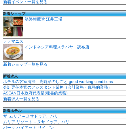
新着イベント一覧を見る
新着ショップ
淡路梅薫堂 江井工場
テテマニス
インドネシア料理スラバヤ 調布店
新着ショップ一覧を見る
新着求人
ホテルの客室清掃 高時給のしごと:good working conditions
会計専任本官のアシスタント業務（会計業務・庶務的業務）
ASEAN日本政府代表部(秘書的業務)
新着求人一覧を見る
新着ホテル
ザ･ムリア – ヌサドゥア、バリ
ムリア リゾート – ヌサドゥア、バリ
パーク ハイアット サイゴン