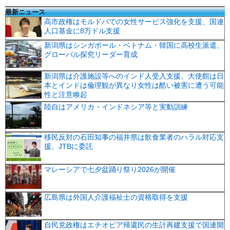
最新ニュース
高市政権はモルドバでの女性サービス強化を支援、国連
人口基金に8万ドル支援
新潟県はシンガポール・ベトナム・韓国に高校生派遣、
グローバル探究リーダー育成
新潟県は介護施設等へのインド人受入支援、大使館は日
本とインドは倫理観が異なり女性は酷い被害に遭う可能
性と注意喚起
陸自はアメリカ・インドネシア等と実動訓練
移民反対の石田知事の福井県は飲食業者のハラル対応支
援、JTBに委託
マレーシアで七夕盆踊り祭り2026が開催
広島県は外国人介護福祉士の資格取得を支援
自民党政権はエチオピア帰還民の生計再建支援で国連開