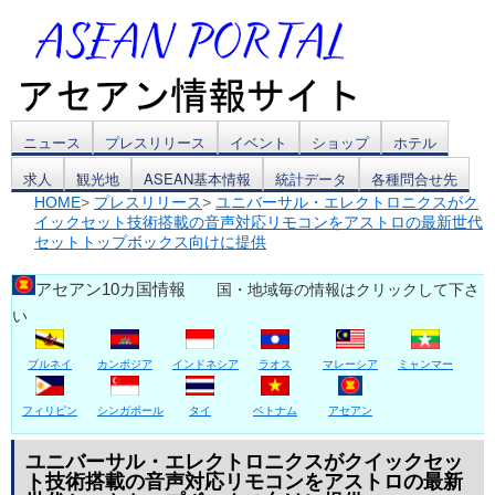
コ
ニュース
プレスリリース
イベント
ショップ
ホテル
求人
観光地
ASEAN基本情報
統計データ
各種問合せ先
ン
HOME
>
プレスリリース
>
ユニバーサル・エレクトロニクスがク
イックセット技術搭載の音声対応リモコンをアストロの最新世代
テ
セットトップボックス向けに提供
ン
アセアン10カ国情報
国・地域毎の情報はクリックして下さ
ツ
い
へ
ブルネイ
カンボジア
インドネシア
ラオス
マレーシア
ミャンマー
ス
フィリピン
シンガポール
タイ
ベトナム
アセアン
キ
ユニバーサル・エレクトロニクスがクイックセッ
ッ
ト技術搭載の音声対応リモコンをアストロの最新