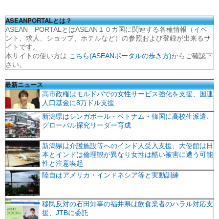
ASEANPORTALとは？
ASEAN PORTALとはASEAN１０カ国に関連する各種情報（イベ
ント、求人、ショップ、ホテルなど）の参照および登録が出来るサ
イトです。
本サイトの使い方は
こちら(ASEANポータルの歩き方)
からご確認下
さい。
最新ニュース
高市政権はモルドバでの女性サービス強化を支援、国連
人口基金に8万ドル支援
新潟県はシンガポール・ベトナム・韓国に高校生派遣、
グローバル探究リーダー育成
新潟県は介護施設等へのインド人受入支援、大使館は日
本とインドは倫理観が異なり女性は酷い被害に遭う可能
性と注意喚起
陸自はアメリカ・インドネシア等と実動訓練
移民反対の石田知事の福井県は飲食業者のハラル対応支
援、JTBに委託