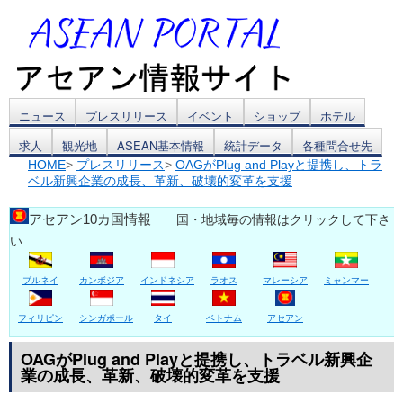
コ
ニュース
プレスリリース
イベント
ショップ
ホテル
求人
観光地
ASEAN基本情報
統計データ
各種問合せ先
ン
HOME
>
プレスリリース
>
OAGがPlug and Playと提携し、トラ
ベル新興企業の成長、革新、破壊的変革を支援
テ
ン
アセアン10カ国情報
国・地域毎の情報はクリックして下さ
い
ツ
ブルネイ
カンボジア
インドネシア
ラオス
マレーシア
ミャンマー
へ
ス
フィリピン
シンガポール
タイ
ベトナム
アセアン
キ
OAGがPlug and Playと提携し、トラベル新興企
業の成長、革新、破壊的変革を支援
ッ