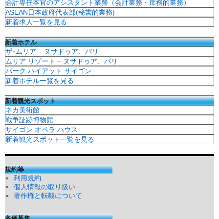
会計専任本官のアシスタント業務（会計業務・庶務的業務）
ASEAN日本政府代表部(秘書的業務)
新着求人一覧を見る
新着ホテル
ザ･ムリア – ヌサドゥア、バリ
ムリア リゾート – ヌサドゥア、バリ
パーク ハイアット サイゴン
新着ホテル一覧を見る
新着観光スポット
ネカ美術館
戦争証跡博物館
サイゴン オペラ ハウス
新着観光スポット一覧を見る
規約等
利用規約
個人情報の取り扱い
著作権と転載について
各種募集