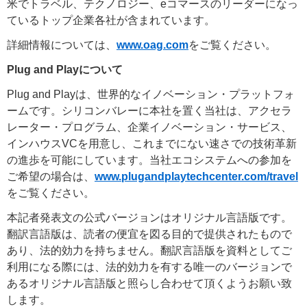
米でトラベル、テクノロジー、eコマースのリーダーになっ
ているトップ企業各社が含まれています。
詳細情報については、
www.oag.com
をご覧ください。
Plug and Playについて
Plug and Playは、世界的なイノベーション・プラットフォ
ームです。シリコンバレーに本社を置く当社は、アクセラ
レーター・プログラム、企業イノベーション・サービス、
インハウスVCを用意し、これまでにない速さでの技術革新
の進歩を可能にしています。当社エコシステムへの参加を
ご希望の場合は、
www.plugandplaytechcenter.com/travel
をご覧ください。
本記者発表文の公式バージョンはオリジナル言語版です。
翻訳言語版は、読者の便宜を図る目的で提供されたもので
あり、法的効力を持ちません。翻訳言語版を資料としてご
利用になる際には、法的効力を有する唯一のバージョンで
あるオリジナル言語版と照らし合わせて頂くようお願い致
します。