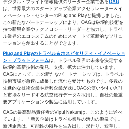
デジタル・フライト情報提供のリーダー企業である
OAG
は、世界最大のスタートアップ企業アクセラレーター＆イ
ノベーション・センターのPlug and Playと提携しました。
この新たなパートナーシップにより、OAGは破壊的技術を
持つ新興企業やテクノロジー・リーダーと協力し、トラベ
ル業界のエコシステムのためにスマートで革新的なソリュ
ーションを創出することができます。
Plug and Playのトラベル＆ホスピタリティ・イノベーショ
ン・プラットフォーム
は、トラベル業界の未来を決定する
破壊的革新技術の発見、支援、拡大に注力しています。
OAGにとって、この新たなパートナーシップは、トラベル
技術市場が急速に成長した流れを受けたものです。多数の
先進的な技術企業や新興企業が既にOAGの使いやすいAPI
と市場をリードする航空旅行データを採用し、自社の最重
要アプリケーションや製品に活用しています。
OAGの最高製品責任者のVipul Nakumは、このように述べ
ています。「新興企業はトラベル業界の活力の源泉です。
新興企業は、可能性の限界を生み出し、形作り、変革し、