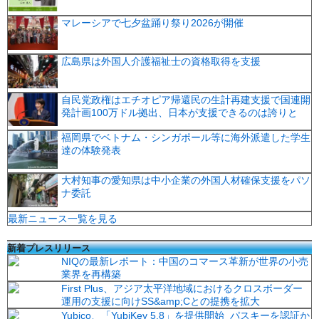
マレーシアで七夕盆踊り祭り2026が開催
広島県は外国人介護福祉士の資格取得を支援
自民党政権はエチオピア帰還民の生計再建支援で国連開
発計画100万ドル拠出、日本が支援できるのは誇りと
福岡県でベトナム・シンガポール等に海外派遣した学生
達の体験発表
大村知事の愛知県は中小企業の外国人材確保支援をパソ
ナ委託
最新ニュース一覧を見る
新着プレスリリース
NIQの最新レポート：中国のコマース革新が世界の小売
業界を再構築
First Plus、アジア太平洋地域におけるクロスボーダー
運用の支援に向けSS&amp;Cとの提携を拡大
Yubico、「YubiKey 5.8」を提供開始 パスキーを認証か