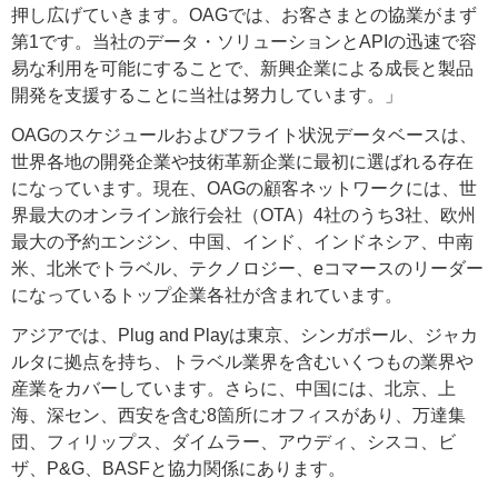
押し広げていきます。OAGでは、お客さまとの協業がまず
第1です。当社のデータ・ソリューションとAPIの迅速で容
易な利用を可能にすることで、新興企業による成長と製品
開発を支援することに当社は努力しています。」
OAGのスケジュールおよびフライト状況データベースは、
世界各地の開発企業や技術革新企業に最初に選ばれる存在
になっています。現在、OAGの顧客ネットワークには、世
界最大のオンライン旅行会社（OTA）4社のうち3社、欧州
最大の予約エンジン、中国、インド、インドネシア、中南
米、北米でトラベル、テクノロジー、eコマースのリーダー
になっているトップ企業各社が含まれています。
アジアでは、Plug and Playは東京、シンガポール、ジャカ
ルタに拠点を持ち、トラベル業界を含むいくつもの業界や
産業をカバーしています。さらに、中国には、北京、上
海、深セン、西安を含む8箇所にオフィスがあり、万達集
団、フィリップス、ダイムラー、アウディ、シスコ、ビ
ザ、P&G、BASFと協力関係にあります。