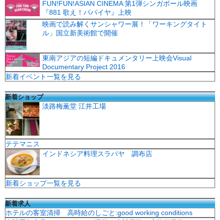
FUN!FUN!ASIAN CINEMA 第1弾シンガポール映画
『881 歌え！パパイヤ』上映
映画で読み解くサンシャワー展！「ワーキングタイト
ル」国立新美術館で開催
東南アジアの短編ドキュメンタリー上映会Visual
Documentary Project 2016
新着イベント一覧を見る
新着ショップ
淡路梅薫堂 江井工場
テテマニス
インドネシア料理スラバヤ 調布店
新着ショップ一覧を見る
新着求人
ホテルの客室清掃 高時給のしごと:good working conditions