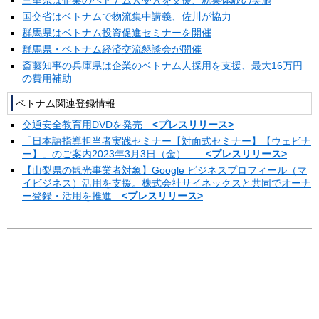
国交省はベトナムで物流集中講義、佐川が協力
群馬県はベトナム投資促進セミナーを開催
群馬県・ベトナム経済交流懇談会が開催
斎藤知事の兵庫県は企業のベトナム人採用を支援、最大16万円
の費用補助
ベトナム関連登録情報
交通安全教育用DVDを発売
<プレスリリース>
「日本語指導担当者実践セミナー【対面式セミナー】【ウェビナ
ー】」のご案内2023年3月3日（金）
<プレスリリース>
【山梨県の観光事業者対象】Google ビジネスプロフィール（マ
イビジネス）活用を支援。株式会社サイネックスと共同でオーナ
ー登録・活用を推進
<プレスリリース>