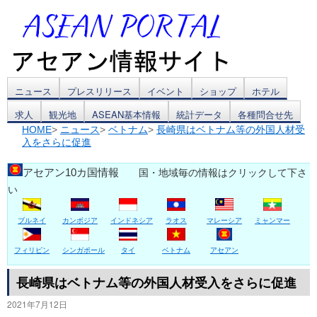
コ
ニュース
プレスリリース
イベント
ショップ
ホテル
求人
観光地
ASEAN基本情報
統計データ
各種問合せ先
ン
HOME
>
ニュース
>
ベトナム
>
長崎県はベトナム等の外国人材受
入をさらに促進
テ
ン
アセアン10カ国情報
国・地域毎の情報はクリックして下さ
い
ツ
ブルネイ
カンボジア
インドネシア
ラオス
マレーシア
ミャンマー
へ
ス
フィリピン
シンガポール
タイ
ベトナム
アセアン
キ
長崎県はベトナム等の外国人材受入をさらに促進
2021年7月12日
ッ