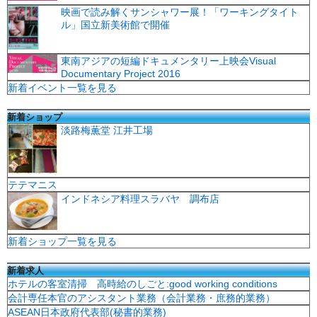
映画で読み解くサンシャワー展！「ワーキングタイト
ル」国立新美術館で開催
東南アジアの短編ドキュメンタリー上映会Visual
Documentary Project 2016
新着イベント一覧を見る
新着ショップ
淡路梅薫堂 江井工場
テテマニス
インドネシア料理スラバヤ 調布店
新着ショップ一覧を見る
新着求人
ホテルの客室清掃 高時給のしごと:good working conditions
会計専任本官のアシスタント業務（会計業務・庶務的業務）
ASEAN日本政府代表部(秘書的業務)