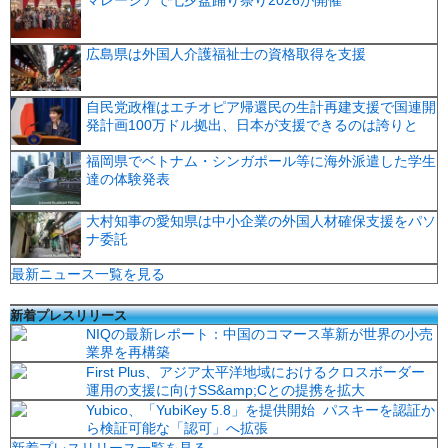
マレーシアで七夕盆踊り祭り2026が開催
広島県は外国人介護福祉士の資格取得を支援
自民党政権はエチオピア帰還民の生計再建支援で国連開
発計画100万ドル拠出、日本が支援できるのは誇りと
福岡県でベトナム・シンガポール等に海外派遣した学生
達の体験発表
大村知事の愛知県は中小企業の外国人材確保支援をパソ
ナ委託
最新ニュース一覧を見る
新着プレスリリース
NIQの最新レポート：中国のコマース革新が世界の小売
業界を再構築
First Plus、アジア太平洋地域におけるクロスボーダー
運用の支援に向けSS&amp;Cとの提携を拡大
Yubico、「YubiKey 5.8」を提供開始 パスキーを認証か
ら検証可能な「認可」へ拡張