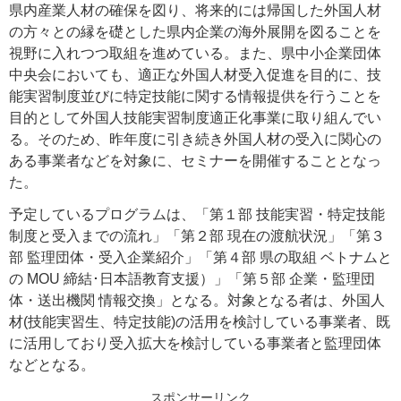
県内産業人材の確保を図り、将来的には帰国した外国人材
の方々との縁を礎とした県内企業の海外展開を図ることを
視野に入れつつ取組を進めている。また、県中小企業団体
中央会においても、適正な外国人材受入促進を目的に、技
能実習制度並びに特定技能に関する情報提供を行うことを
目的として外国人技能実習制度適正化事業に取り組んでい
る。そのため、昨年度に引き続き外国人材の受入に関心の
ある事業者などを対象に、セミナーを開催することとなっ
た。
予定しているプログラムは、「第１部 技能実習・特定技能
制度と受入までの流れ」「第２部 現在の渡航状況」「第３
部 監理団体・受入企業紹介」「第４部 県の取組 ベトナムと
の MOU 締結･日本語教育支援）」「第５部 企業・監理団
体・送出機関 情報交換」となる。対象となる者は、外国人
材(技能実習生、特定技能)の活用を検討している事業者、既
に活用しており受入拡大を検討している事業者と監理団体
などとなる。
スポンサーリンク