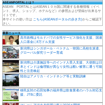
ASEANPORTALとは？
ASEAN PORTALとはASEAN１０カ国に関連する各種情報（イベ
ント、求人、ショップ、ホテルなど）の参照および登録が出来るサ
イトです。
本サイトの使い方は
こちら(ASEANポータルの歩き方)
からご確認下
さい。
最新ニュース
高市政権はモルドバでの女性サービス強化を支援、国連
人口基金に8万ドル支援
新潟県はシンガポール・ベトナム・韓国に高校生派遣、
グローバル探究リーダー育成
新潟県は介護施設等へのインド人受入支援、大使館は日
本とインドは倫理観が異なり女性は酷い被害に遭う可能
性と注意喚起
陸自はアメリカ・インドネシア等と実動訓練
移民反対の石田知事の福井県は飲食業者のハラル対応支
援、JTBに委託