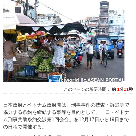
このページの所要時間：
約
1
分
11
秒
日本政府とベトナム政府間は、刑事事件の捜査・訴追等で
協力する条約を締結する事等を目的として、「日・ベトナ
ム刑事共助条約交渉第1回会合」を12月17日から19日まで
の日程で開催する。