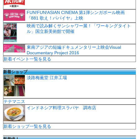
FUN!FUN!ASIAN CINEMA 第1弾シンガポール映画
『881 歌え！パパイヤ』上映
映画で読み解くサンシャワー展！「ワーキングタイト
ル」国立新美術館で開催
東南アジアの短編ドキュメンタリー上映会Visual
Documentary Project 2016
新着イベント一覧を見る
新着ショップ
淡路梅薫堂 江井工場
テテマニス
インドネシア料理スラバヤ 調布店
新着ショップ一覧を見る
新着求人