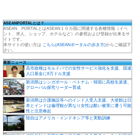
ASEANPORTALとは？
ASEAN PORTALとはASEAN１０カ国に関連する各種情報（イベ
ント、求人、ショップ、ホテルなど）の参照および登録が出来るサ
イトです。
本サイトの使い方は
こちら(ASEANポータルの歩き方)
からご確認下
さい。
最新ニュース
高市政権はモルドバでの女性サービス強化を支援、国連
人口基金に8万ドル支援
新潟県はシンガポール・ベトナム・韓国に高校生派遣、
グローバル探究リーダー育成
新潟県は介護施設等へのインド人受入支援、大使館は日
本とインドは倫理観が異なり女性は酷い被害に遭う可能
性と注意喚起
陸自はアメリカ・インドネシア等と実動訓練