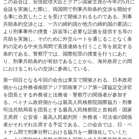
この会合は、安倍総理大臣とクアン国家主席が今年の5月に
会談を実施した際に、両国間で刑事共助条約交渉を開始す
る事に合意したことを受けて開催されるものである。刑事
共助条約交渉とは、一方の締約国が他方の締約国の要請に
より刑事事件の捜査・訴追等に必要な証拠を提供する等の
共助を実施し、そのために外交ルートを通じることなく条
約の定める中央当局間で直接連絡を行うこと等を規定する
条約である。警察庁では、国際犯罪の捜査を行うにあた
り、刑事共助条約が有効であることから、海外政府との間
におけるこれらの交渉に参画している。
第一回目となる今回の会合は東京で開催される。日本政府
側からは外務省南部アジア部南東アジア第一課協定交渉官
を団長とする外務省と法務省・警察庁の関係者が参加す
る。ベトナム政府側からは最高人民検察院国際協力・刑事
司法共助局長を団長とする最高人民検察院と首相府・国家
主席府・公安省・最高人民裁判所・外務省・司法省の関係
者がそれぞれ出席する予定である。この会合では、日・ベ
トナム間で刑事分野における協力を一層強化していくた