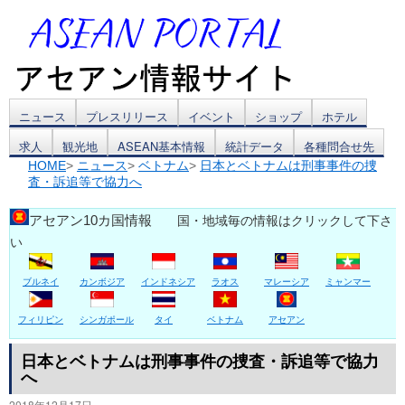
コ
ニュース
プレスリリース
イベント
ショップ
ホテル
求人
観光地
ASEAN基本情報
統計データ
各種問合せ先
ン
HOME
>
ニュース
>
ベトナム
>
日本とベトナムは刑事事件の捜
査・訴追等で協力へ
テ
ン
アセアン10カ国情報
国・地域毎の情報はクリックして下さ
い
ツ
ブルネイ
カンボジア
インドネシア
ラオス
マレーシア
ミャンマー
へ
ス
フィリピン
シンガポール
タイ
ベトナム
アセアン
キ
日本とベトナムは刑事事件の捜査・訴追等で協力
へ
ッ
2018年12月17日