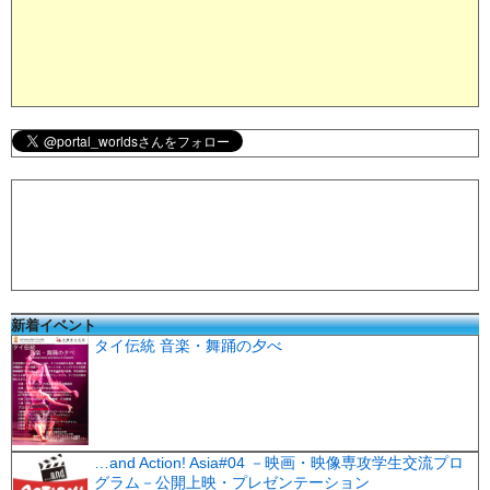
新着イベント
タイ伝統 音楽・舞踊の夕べ
…and Action! Asia#04 －映画・映像専攻学生交流プロ
グラム－公開上映・プレゼンテーション