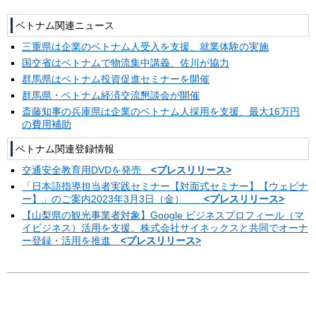
ベトナム関連ニュース
三重県は企業のベトナム人受入を支援、就業体験の実施
国交省はベトナムで物流集中講義、佐川が協力
群馬県はベトナム投資促進セミナーを開催
群馬県・ベトナム経済交流懇談会が開催
斎藤知事の兵庫県は企業のベトナム人採用を支援、最大16万円
の費用補助
ベトナム関連登録情報
交通安全教育用DVDを発売
<プレスリリース>
「日本語指導担当者実践セミナー【対面式セミナー】【ウェビナ
ー】」のご案内2023年3月3日（金）
<プレスリリース>
【山梨県の観光事業者対象】Google ビジネスプロフィール（マ
イビジネス）活用を支援。株式会社サイネックスと共同でオーナ
ー登録・活用を推進
<プレスリリース>