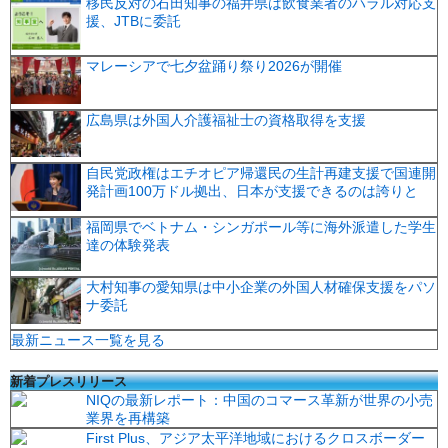
移民反対の石田知事の福井県は飲食業者のハラル対応支
援、JTBに委託
マレーシアで七夕盆踊り祭り2026が開催
広島県は外国人介護福祉士の資格取得を支援
自民党政権はエチオピア帰還民の生計再建支援で国連開
発計画100万ドル拠出、日本が支援できるのは誇りと
福岡県でベトナム・シンガポール等に海外派遣した学生
達の体験発表
大村知事の愛知県は中小企業の外国人材確保支援をパソ
ナ委託
最新ニュース一覧を見る
新着プレスリリース
NIQの最新レポート：中国のコマース革新が世界の小売
業界を再構築
First Plus、アジア太平洋地域におけるクロスボーダー