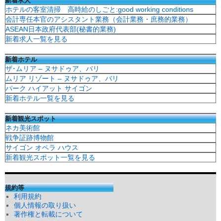
ホテルの客室清掃 高時給のしごと:good working conditions
会計専任本官のアシスタント業務（会計業務・庶務的業務）
ASEAN日本政府代表部(秘書的業務)
新着求人一覧を見る
新着ホテル
ザ･ムリア – ヌサドゥア、バリ
ムリア リゾート – ヌサドゥア、バリ
パーク ハイアット サイゴン
新着ホテル一覧を見る
新着観光スポット
ネカ美術館
戦争証跡博物館
サイゴン オペラ ハウス
新着観光スポット一覧を見る
規約等
利用規約
個人情報の取り扱い
著作権と転載について