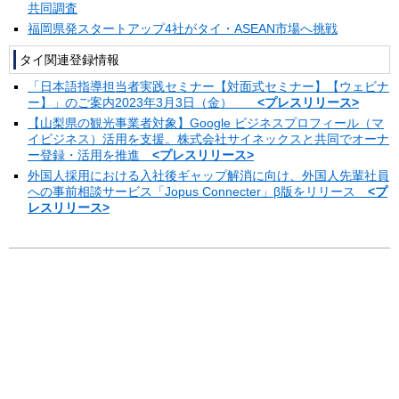
共同調査
福岡県発スタートアップ4社がタイ・ASEAN市場へ挑戦
タイ関連登録情報
「日本語指導担当者実践セミナー【対面式セミナー】【ウェビナ
ー】」のご案内2023年3月3日（金）
<プレスリリース>
【山梨県の観光事業者対象】Google ビジネスプロフィール（マ
イビジネス）活用を支援。株式会社サイネックスと共同でオーナ
ー登録・活用を推進
<プレスリリース>
外国人採用における入社後ギャップ解消に向け、外国人先輩社員
への事前相談サービス「Jopus Connecter」β版をリリース
<プ
レスリリース>