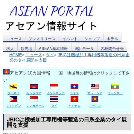
コ
ニュース
プレスリリース
イベント
ショップ
ホテル
求人
観光地
ASEAN基本情報
統計データ
各種問合せ先
ン
HOME
>
ニュース
>
タイ
>
JBICは機械加工専用機等製造の日系企
業のタイ展開を支援
テ
ン
アセアン10カ国情報
国・地域毎の情報はクリックして下さ
い
ツ
ブルネイ
カンボジア
インドネシア
ラオス
マレーシア
ミャンマー
へ
ス
フィリピン
シンガポール
タイ
ベトナム
アセアン
キ
JBICは機械加工専用機等製造の日系企業のタイ展
開を支援
ッ
2021年5月10日