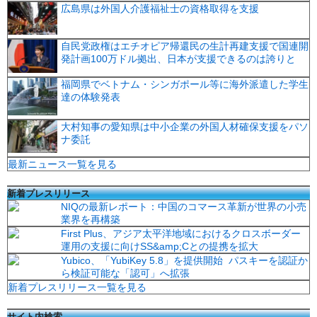
広島県は外国人介護福祉士の資格取得を支援
自民党政権はエチオピア帰還民の生計再建支援で国連開
発計画100万ドル拠出、日本が支援できるのは誇りと
福岡県でベトナム・シンガポール等に海外派遣した学生
達の体験発表
大村知事の愛知県は中小企業の外国人材確保支援をパソ
ナ委託
最新ニュース一覧を見る
新着プレスリリース
NIQの最新レポート：中国のコマース革新が世界の小売
業界を再構築
First Plus、アジア太平洋地域におけるクロスボーダー
運用の支援に向けSS&amp;Cとの提携を拡大
Yubico、「YubiKey 5.8」を提供開始 パスキーを認証か
ら検証可能な「認可」へ拡張
新着プレスリリース一覧を見る
サイト内検索