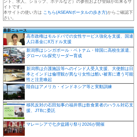
ント、求人、ショップ、ホテルなど）の参照および登録が出来るサ
イトです。
本サイトの使い方は
こちら(ASEANポータルの歩き方)
からご確認下
さい。
最新ニュース
高市政権はモルドバでの女性サービス強化を支援、国連
人口基金に8万ドル支援
新潟県はシンガポール・ベトナム・韓国に高校生派遣、
グローバル探究リーダー育成
新潟県は介護施設等へのインド人受入支援、大使館は日
本とインドは倫理観が異なり女性は酷い被害に遭う可能
性と注意喚起
陸自はアメリカ・インドネシア等と実動訓練
移民反対の石田知事の福井県は飲食業者のハラル対応支
援、JTBに委託
マレーシアで七夕盆踊り祭り2026が開催