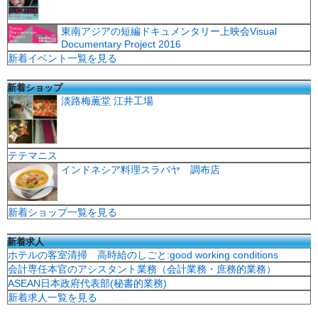
東南アジアの短編ドキュメンタリー上映会Visual
Documentary Project 2016
新着イベント一覧を見る
新着ショップ
淡路梅薫堂 江井工場
テテマニス
インドネシア料理スラバヤ 調布店
新着ショップ一覧を見る
新着求人
ホテルの客室清掃 高時給のしごと:good working conditions
会計専任本官のアシスタント業務（会計業務・庶務的業務）
ASEAN日本政府代表部(秘書的業務)
新着求人一覧を見る