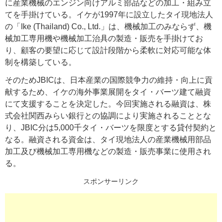
に産業機械のエンジン向けアルミ部品などの加工・組み立
てを手掛けている。イケが1997年に設立したタイ現地法人
の「Ike (Thailand) Co., Ltd.」は、機械加工のみならず、機
械加工専用機や機械加工治具の製造・販売を手掛けてお
り、顧客の要望に応じて設計段階から柔軟に対応可能な体
制を構築している。
そのためJBICは、日本産業の国際競争力の維持・向上に貢
献するため、イケの海外事業展開をタイ・バーツ建て融資
にて支援することを決定した。今回実施される融資は、株
式会社関西みらい銀行との協調により実施されることとな
り、JBIC分は5,000千タイ・バーツを限度とする貸付契約と
なる。融資される資金は、タイ現地法人の産業機械用部品
加工及び機械加工専用機などの製造・販売事業に使用され
る。
スポンサーリンク