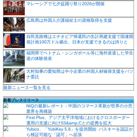
マレーシアで七夕盆踊り祭り2026が開催
広島県は外国人介護福祉士の資格取得を支援
自民党政権はエチオピア帰還民の生計再建支援で国連開
発計画100万ドル拠出、日本が支援できるのは誇りと
福岡県でベトナム・シンガポール等に海外派遣した学生
達の体験発表
大村知事の愛知県は中小企業の外国人材確保支援をパソ
ナ委託
最新ニュース一覧を見る
新着プレスリリース
NIQの最新レポート：中国のコマース革新が世界の小売
業界を再構築
First Plus、アジア太平洋地域におけるクロスボーダー
運用の支援に向けSS&amp;Cとの提携を拡大
Yubico、「YubiKey 5.8」を提供開始 パスキーを認証か
ら検証可能な「認可」へ拡張