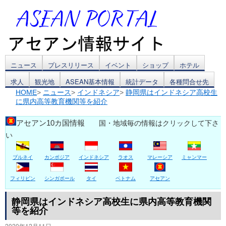
コ
ニュース
プレスリリース
イベント
ショップ
ホテル
求人
観光地
ASEAN基本情報
統計データ
各種問合せ先
ン
HOME
>
ニュース
>
インドネシア
>
静岡県はインドネシア高校生
に県内高等教育機関等を紹介
テ
ン
アセアン10カ国情報
国・地域毎の情報はクリックして下さ
い
ツ
ブルネイ
カンボジア
インドネシア
ラオス
マレーシア
ミャンマー
へ
ス
フィリピン
シンガポール
タイ
ベトナム
アセアン
キ
静岡県はインドネシア高校生に県内高等教育機関
等を紹介
ッ
2020年12月11日