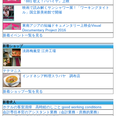
『881 歌え！パパイヤ』上映
映画で読み解くサンシャワー展！「ワーキングタイト
ル」国立新美術館で開催
東南アジアの短編ドキュメンタリー上映会Visual
Documentary Project 2016
新着イベント一覧を見る
新着ショップ
淡路梅薫堂 江井工場
テテマニス
インドネシア料理スラバヤ 調布店
新着ショップ一覧を見る
新着求人
ホテルの客室清掃 高時給のしごと:good working conditions
会計専任本官のアシスタント業務（会計業務・庶務的業務）