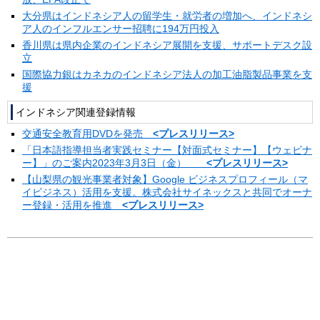
大分県はインドネシア人の留学生・就労者の増加へ、インドネシ
ア人のインフルエンサー招聘に194万円投入
香川県は県内企業のインドネシア展開を支援、サポートデスク設
立
国際協力銀はカネカのインドネシア法人の加工油脂製品事業を支
援
インドネシア関連登録情報
交通安全教育用DVDを発売
<プレスリリース>
「日本語指導担当者実践セミナー【対面式セミナー】【ウェビナ
ー】」のご案内2023年3月3日（金）
<プレスリリース>
【山梨県の観光事業者対象】Google ビジネスプロフィール（マ
イビジネス）活用を支援。株式会社サイネックスと共同でオーナ
ー登録・活用を推進
<プレスリリース>