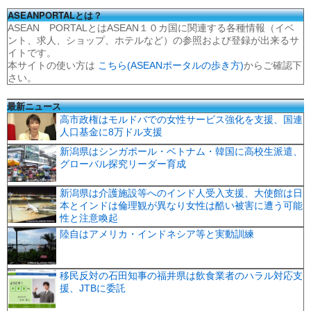
ASEANPORTALとは？
ASEAN PORTALとはASEAN１０カ国に関連する各種情報（イベ
ント、求人、ショップ、ホテルなど）の参照および登録が出来るサ
イトです。
本サイトの使い方は
こちら(ASEANポータルの歩き方)
からご確認下
さい。
最新ニュース
高市政権はモルドバでの女性サービス強化を支援、国連
人口基金に8万ドル支援
新潟県はシンガポール・ベトナム・韓国に高校生派遣、
グローバル探究リーダー育成
新潟県は介護施設等へのインド人受入支援、大使館は日
本とインドは倫理観が異なり女性は酷い被害に遭う可能
性と注意喚起
陸自はアメリカ・インドネシア等と実動訓練
移民反対の石田知事の福井県は飲食業者のハラル対応支
援、JTBに委託