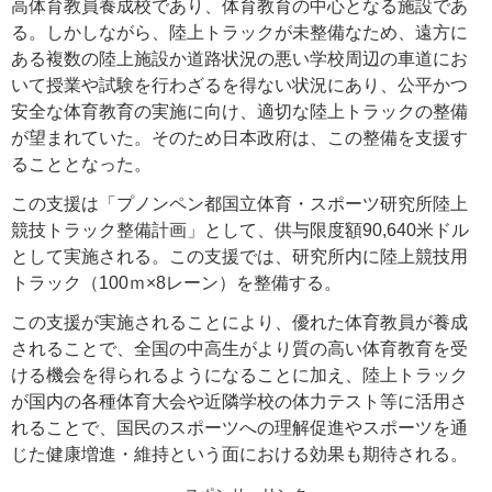
高体育教員養成校であり、体育教育の中心となる施設であ
る。しかしながら、陸上トラックが未整備なため、遠方に
ある複数の陸上施設か道路状況の悪い学校周辺の車道にお
いて授業や試験を行わざるを得ない状況にあり、公平かつ
安全な体育教育の実施に向け、適切な陸上トラックの整備
が望まれていた。そのため日本政府は、この整備を支援す
ることとなった。
この支援は「プノンペン都国立体育・スポーツ研究所陸上
競技トラック整備計画」として、供与限度額90,640米ドル
として実施される。この支援では、研究所内に陸上競技用
トラック（100ｍ×8レーン）を整備する。
この支援が実施されることにより、優れた体育教員が養成
されることで、全国の中高生がより質の高い体育教育を受
ける機会を得られるようになることに加え、陸上トラック
が国内の各種体育大会や近隣学校の体力テスト等に活用さ
れることで、国民のスポーツへの理解促進やスポーツを通
じた健康増進・維持という面における効果も期待される。