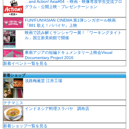
…and Action! Asia#04 －映画・映像専攻学生交流プロ
グラム－公開上映・プレゼンテーション
FUN!FUN!ASIAN CINEMA 第1弾シンガポール映画
『881 歌え！パパイヤ』上映
映画で読み解くサンシャワー展！「ワーキングタイト
ル」国立新美術館で開催
東南アジアの短編ドキュメンタリー上映会Visual
Documentary Project 2016
新着イベント一覧を見る
新着ショップ
淡路梅薫堂 江井工場
テテマニス
インドネシア料理スラバヤ 調布店
新着ショップ一覧を見る