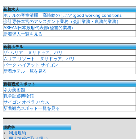
新着求人
ホテルの客室清掃 高時給のしごと:good working conditions
会計専任本官のアシスタント業務（会計業務・庶務的業務）
ASEAN日本政府代表部(秘書的業務)
新着求人一覧を見る
新着ホテル
ザ･ムリア – ヌサドゥア、バリ
ムリア リゾート – ヌサドゥア、バリ
パーク ハイアット サイゴン
新着ホテル一覧を見る
新着観光スポット
ネカ美術館
戦争証跡博物館
サイゴン オペラ ハウス
新着観光スポット一覧を見る
規約等
利用規約
個人情報の取り扱い