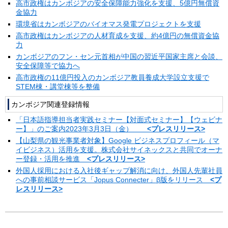
高市政権はカンボジアの安全保障能力強化を支援、5億円無償資
金協力
環境省はカンボジアのバイオマス発電プロジェクトを支援
高市政権はカンボジアの人材育成を支援、約4億円の無償資金協
力
カンボジアのフン・セン元首相が中国の習近平国家主席と会談、
安全保障等で協力へ
高市政権の11億円投入のカンボジア教員養成大学設立支援で
STEM棟・講堂棟等を整備
カンボジア関連登録情報
「日本語指導担当者実践セミナー【対面式セミナー】【ウェビナ
ー】」のご案内2023年3月3日（金）
<プレスリリース>
【山梨県の観光事業者対象】Google ビジネスプロフィール（マ
イビジネス）活用を支援。株式会社サイネックスと共同でオーナ
ー登録・活用を推進
<プレスリリース>
外国人採用における入社後ギャップ解消に向け、外国人先輩社員
への事前相談サービス「Jopus Connecter」β版をリリース
<プ
レスリリース>