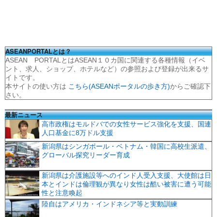
ASEANPORTALとは？
ASEAN PORTALとはASEAN１０カ国に関連する各種情報（イベ
ント、求人、ショップ、ホテルなど）の参照および登録が出来るサ
イトです。
本サイトの使い方は
こちら(ASEANポータルの歩き方)
からご確認下
さい。
最新ニュース
高市政権はモルドバでの女性サービス強化を支援、国連
人口基金に8万ドル支援
新潟県はシンガポール・ベトナム・韓国に高校生派遣、
グローバル探究リーダー育成
新潟県は介護施設等へのインド人受入支援、大使館は日
本とインドは倫理観が異なり女性は酷い被害に遭う可能
性と注意喚起
陸自はアメリカ・インドネシア等と実動訓練