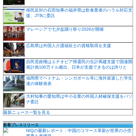
移民反対の石田知事の福井県は飲食業者のハラル対応支
援、JTBに委託
マレーシアで七夕盆踊り祭り2026が開催
広島県は外国人介護福祉士の資格取得を支援
自民党政権はエチオピア帰還民の生計再建支援で国連開
発計画100万ドル拠出、日本が支援できるのは誇りと
福岡県でベトナム・シンガポール等に海外派遣した学生
達の体験発表
大村知事の愛知県は中小企業の外国人材確保支援をパソ
ナ委託
最新ニュース一覧を見る
新着プレスリリース
NIQの最新レポート：中国のコマース革新が世界の小売