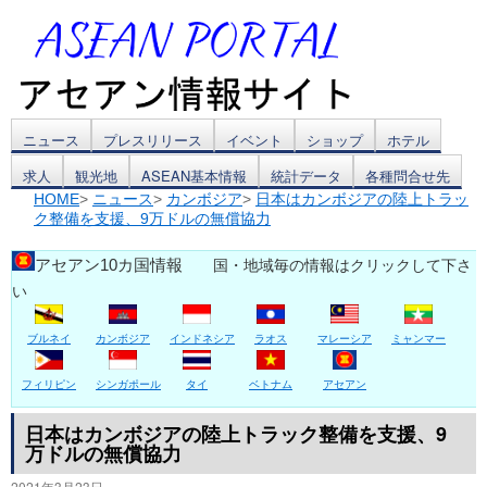
コ
ニュース
プレスリリース
イベント
ショップ
ホテル
求人
観光地
ASEAN基本情報
統計データ
各種問合せ先
ン
HOME
>
ニュース
>
カンボジア
>
日本はカンボジアの陸上トラッ
ク整備を支援、9万ドルの無償協力
テ
ン
アセアン10カ国情報
国・地域毎の情報はクリックして下さ
い
ツ
ブルネイ
カンボジア
インドネシア
ラオス
マレーシア
ミャンマー
へ
ス
フィリピン
シンガポール
タイ
ベトナム
アセアン
キ
日本はカンボジアの陸上トラック整備を支援、9
万ドルの無償協力
ッ
2021年3月23日