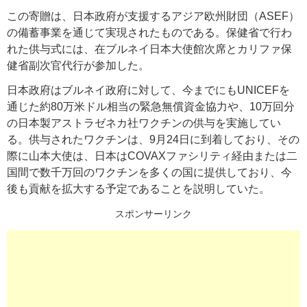
この寄贈は、日本政府が支援するアジア欧州財団（ASEF）
の備蓄事業を通じて実現されたものである。保健省で行わ
れた供与式には、在ブルネイ日本大使館次席とカリファ保
健省副次官代行が参加した。
日本政府はブルネイ政府に対して、今までにもUNICEFを
通じた約80万米ドル相当の緊急無償資金協力や、10万回分
の日本製アストラゼネカ社ワクチンの供与を実施してい
る。供与されたワクチンは、9月24日に到着しており、その
際に山本大使は、日本はCOVAXファシリティ経由または二
国間で数千万回のワクチンを多くの国に提供しており、今
後も貢献を拡大する予定であることを説明していた。
スポンサーリンク