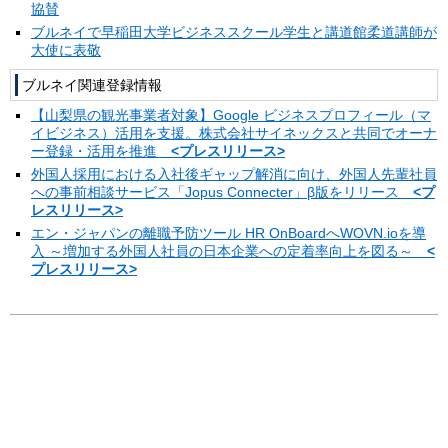
協賛
ブルネイで早稲田大学ビジネススクール学生と講道館柔道講師が
大使に表敬
ブルネイ関連登録情報
【山梨県の観光事業者対象】Google ビジネスプロフィール（マ
イビジネス）活用を支援。株式会社サイネックスと共同でオーナ
ー登録・活用を推進
<プレスリリース>
外国人採用における入社後ギャップ解消に向け、外国人先輩社員
への事前相談サービス「Jopus Connecter」β版をリリース
<プ
レスリリース>
エン・ジャパンの離職予防ツール HR OnBoardへWOVN.ioを導
入 ～増加する外国人社員の日本企業への定着率向上を図る～
<
プレスリリース>