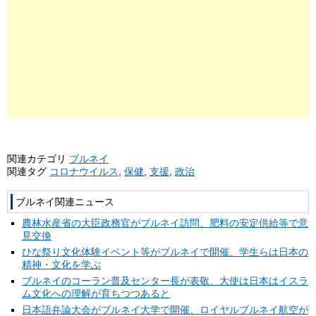
関連カテゴリ
ブルネイ
関連タグ
コロナウイルス
,
保健
,
支援
,
政治
ブルネイ関連ニュース
農林水産省の大臣政務官がブルネイ訪問、肥料の安定供給等で意
見交換
ひな祭り文化体験イベント等がブルネイで開催、学生らは日本の
精神・文化を学ぶ
ブルネイのコーラン普及センター長が表敬、大使は日本はイスラ
ム文化への理解が育ちつつあると
日本語弁論大会がブルネイ大学で開催、ロイヤルブルネイ航空が