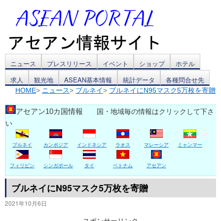
コ
ニュース
プレスリリース
イベント
ショップ
ホテル
求人
観光地
ASEAN基本情報
統計データ
各種問合せ先
ン
HOME
>
ニュース
>
ブルネイ
>
ブルネイにN95マスク5万枚を寄贈
テ
アセアン10カ国情報
国・地域毎の情報はクリックして下さ
ン
い
ツ
ブルネイ
カンボジア
インドネシア
ラオス
マレーシア
ミャンマー
へ
フィリピン
シンガポール
タイ
ベトナム
アセアン
ス
ブルネイにN95マスク5万枚を寄贈
キ
2021年10月6日
ッ