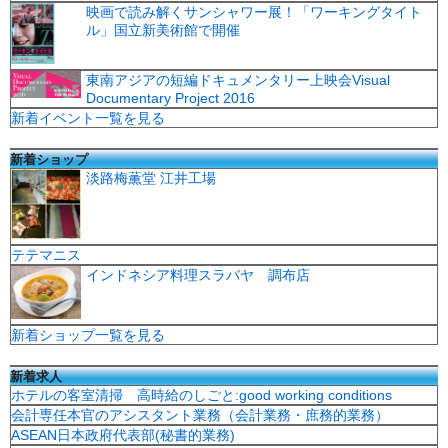
映画で読み解くサンシャワー展！「ワーキングタイト
ル」国立新美術館で開催
東南アジアの短編ドキュメンタリー上映会Visual
Documentary Project 2016
新着イベント一覧を見る
新着ショップ
淡路梅薫堂 江井工場
テテマニス
インドネシア料理スラバヤ 調布店
新着ショップ一覧を見る
新着求人
ホテルの客室清掃 高時給のしごと:good working conditions
会計専任本官のアシスタント業務（会計業務・庶務的業務）
ASEAN日本政府代表部(秘書的業務)