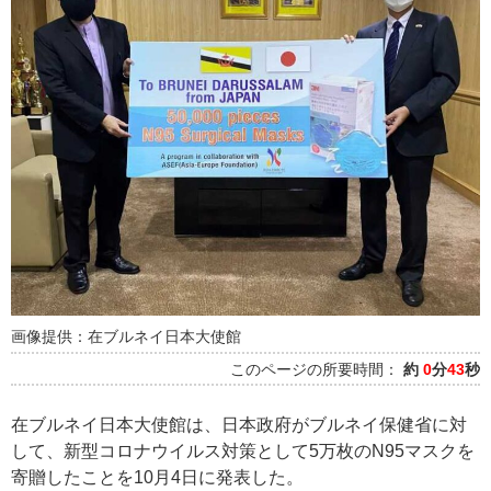
画像提供：在ブルネイ日本大使館
このページの所要時間：
約
0
分
43
秒
在ブルネイ日本大使館は、日本政府がブルネイ保健省に対
して、新型コロナウイルス対策として5万枚のN95マスクを
寄贈したことを10月4日に発表した。