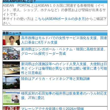
ASEANPORTALとは？
ASEAN PORTALとはASEAN１０カ国に関連する各種情報（イベ
ント、求人、ショップ、ホテルなど）の参照および登録が出来るサ
イトです。
本サイトの使い方は
こちら(ASEANポータルの歩き方)
からご確認下
さい。
最新ニュース
高市政権はモルドバでの女性サービス強化を支援、国連
人口基金に8万ドル支援
新潟県はシンガポール・ベトナム・韓国に高校生派遣、
グローバル探究リーダー育成
新潟県は介護施設等へのインド人受入支援、大使館は日
本とインドは倫理観が異なり女性は酷い被害に遭う可能
性と注意喚起
陸自はアメリカ・インドネシア等と実動訓練
移民反対の石田知事の福井県は飲食業者のハラル対応支
援、JTBに委託
マレーシアで七夕盆踊り祭り2026が開催