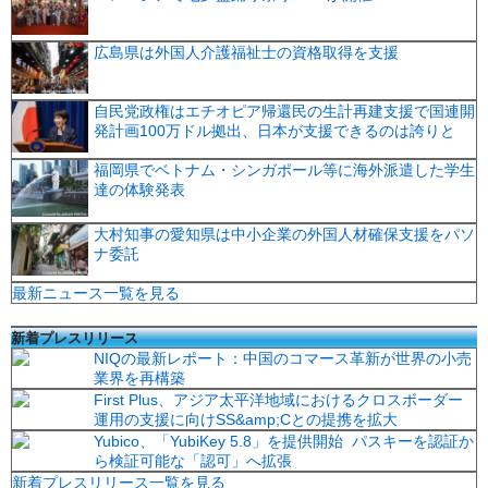
広島県は外国人介護福祉士の資格取得を支援
自民党政権はエチオピア帰還民の生計再建支援で国連開
発計画100万ドル拠出、日本が支援できるのは誇りと
福岡県でベトナム・シンガポール等に海外派遣した学生
達の体験発表
大村知事の愛知県は中小企業の外国人材確保支援をパソ
ナ委託
最新ニュース一覧を見る
新着プレスリリース
NIQの最新レポート：中国のコマース革新が世界の小売
業界を再構築
First Plus、アジア太平洋地域におけるクロスボーダー
運用の支援に向けSS&amp;Cとの提携を拡大
Yubico、「YubiKey 5.8」を提供開始 パスキーを認証か
ら検証可能な「認可」へ拡張
新着プレスリリース一覧を見る