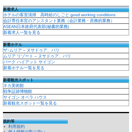
新着求人
ホテルの客室清掃 高時給のしごと:good working conditions
会計専任本官のアシスタント業務（会計業務・庶務的業務）
ASEAN日本政府代表部(秘書的業務)
新着求人一覧を見る
新着ホテル
ザ･ムリア – ヌサドゥア、バリ
ムリア リゾート – ヌサドゥア、バリ
パーク ハイアット サイゴン
新着ホテル一覧を見る
新着観光スポット
ネカ美術館
戦争証跡博物館
サイゴン オペラ ハウス
新着観光スポット一覧を見る
規約等
利用規約
個人情報の取り扱い