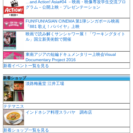
…and Action! Asia#04 －映画・映像専攻学生交流プロ
グラム－公開上映・プレゼンテーション
FUN!FUN!ASIAN CINEMA 第1弾シンガポール映画
『881 歌え！パパイヤ』上映
映画で読み解くサンシャワー展！「ワーキングタイト
ル」国立新美術館で開催
東南アジアの短編ドキュメンタリー上映会Visual
Documentary Project 2016
新着イベント一覧を見る
新着ショップ
淡路梅薫堂 江井工場
テテマニス
インドネシア料理スラバヤ 調布店
新着ショップ一覧を見る