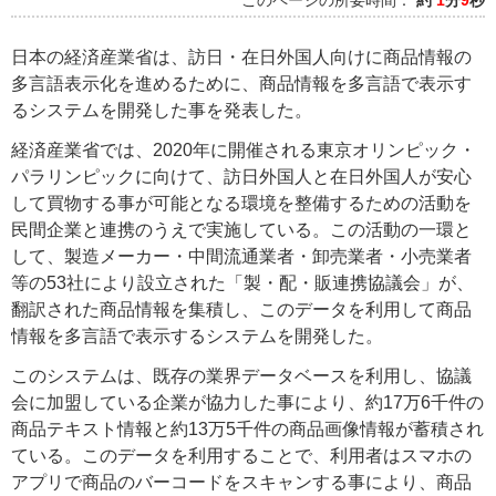
このページの所要時間：
約
1
分
9
秒
日本の経済産業省は、訪日・在日外国人向けに商品情報の
多言語表示化を進めるために、商品情報を多言語で表示す
るシステムを開発した事を発表した。
経済産業省では、2020年に開催される東京オリンピック・
パラリンピックに向けて、訪日外国人と在日外国人が安心
して買物する事が可能となる環境を整備するための活動を
民間企業と連携のうえで実施している。この活動の一環と
して、製造メーカー・中間流通業者・卸売業者・小売業者
等の53社により設立された「製・配・販連携協議会」が、
翻訳された商品情報を集積し、このデータを利用して商品
情報を多言語で表示するシステムを開発した。
このシステムは、既存の業界データベースを利用し、協議
会に加盟している企業が協力した事により、約17万6千件の
商品テキスト情報と約13万5千件の商品画像情報が蓄積され
ている。このデータを利用することで、利用者はスマホの
アプリで商品のバーコードをスキャンする事により、商品