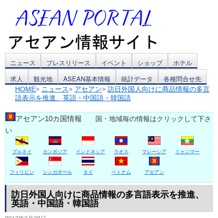
コ
ニュース
プレスリリース
イベント
ショップ
ホテル
求人
観光地
ASEAN基本情報
統計データ
各種問合せ先
ン
HOME
>
ニュース
>
アセアン
>
訪日外国人向けに商品情報の多言
語表示を推進、英語・中国語・韓国語
テ
ン
アセアン10カ国情報
国・地域毎の情報はクリックして下さ
い
ツ
ブルネイ
カンボジア
インドネシア
ラオス
マレーシア
ミャンマー
へ
ス
フィリピン
シンガポール
タイ
ベトナム
アセアン
キ
訪日外国人向けに商品情報の多言語表示を推進、
英語・中国語・韓国語
ッ
2017年3月28日