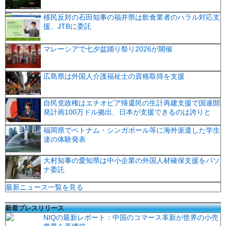
移民反対の石田知事の福井県は飲食業者のハラル対応支
援、JTBに委託
マレーシアで七夕盆踊り祭り2026が開催
広島県は外国人介護福祉士の資格取得を支援
自民党政権はエチオピア帰還民の生計再建支援で国連開
発計画100万ドル拠出、日本が支援できるのは誇りと
福岡県でベトナム・シンガポール等に海外派遣した学生
達の体験発表
大村知事の愛知県は中小企業の外国人材確保支援をパソ
ナ委託
最新ニュース一覧を見る
新着プレスリリース
NIQの最新レポート：中国のコマース革新が世界の小売