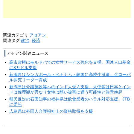
関連カテゴリ
アセアン
関連タグ
政治
,
経済
アセアン関連ニュース
高市政権はモルドバでの女性サービス強化を支援、国連人口基金
に8万ドル支援
新潟県はシンガポール・ベトナム・韓国に高校生派遣、グローバ
ル探究リーダー育成
新潟県は介護施設等へのインド人受入支援、大使館は日本とイン
ドは倫理観が異なり女性は酷い被害に遭う可能性と注意喚起
移民反対の石田知事の福井県は飲食業者のハラル対応支援、JTB
に委託
広島県は外国人介護福祉士の資格取得を支援