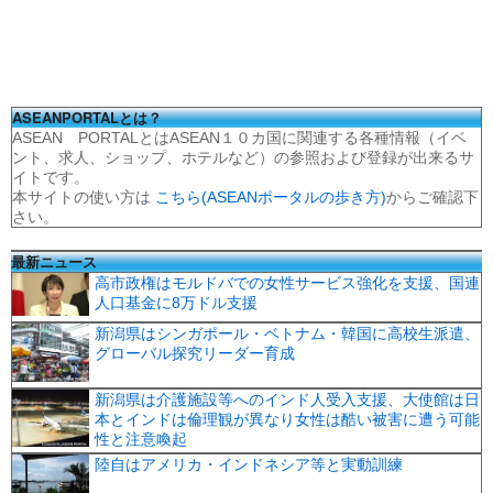
ASEANPORTALとは？
ASEAN PORTALとはASEAN１０カ国に関連する各種情報（イベ
ント、求人、ショップ、ホテルなど）の参照および登録が出来るサ
イトです。
本サイトの使い方は
こちら(ASEANポータルの歩き方)
からご確認下
さい。
最新ニュース
高市政権はモルドバでの女性サービス強化を支援、国連
人口基金に8万ドル支援
新潟県はシンガポール・ベトナム・韓国に高校生派遣、
グローバル探究リーダー育成
新潟県は介護施設等へのインド人受入支援、大使館は日
本とインドは倫理観が異なり女性は酷い被害に遭う可能
性と注意喚起
陸自はアメリカ・インドネシア等と実動訓練