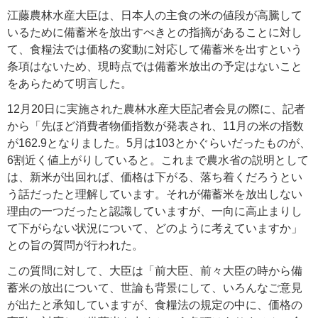
江藤農林水産大臣は、日本人の主食の米の値段が高騰して
いるために備蓄米を放出すべきとの指摘があることに対し
て、食糧法では価格の変動に対応して備蓄米を出すという
条項はないため、現時点では備蓄米放出の予定はないこと
をあらためて明言した。
12月20日に実施された農林水産大臣記者会見の際に、記者
から「先ほど消費者物価指数が発表され、11月の米の指数
が162.9となりました。5月は103とかぐらいだったものが、
6割近く値上がりしていると。これまで農水省の説明として
は、新米が出回れば、価格は下がる、落ち着くだろうとい
う話だったと理解しています。それが備蓄米を放出しない
理由の一つだったと認識していますが、一向に高止まりし
て下がらない状況について、どのように考えていますか」
との旨の質問が行われた。
この質問に対して、大臣は「前大臣、前々大臣の時から備
蓄米の放出について、世論も背景にして、いろんなご意見
が出たと承知していますが、食糧法の規定の中に、価格の