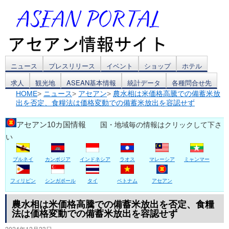
コ
ニュース
プレスリリース
イベント
ショップ
ホテル
求人
観光地
ASEAN基本情報
統計データ
各種問合せ先
ン
HOME
>
ニュース
>
アセアン
>
農水相は米価格高騰での備蓄米放
出を否定、食糧法は価格変動での備蓄米放出を容認せず
テ
ン
アセアン10カ国情報
国・地域毎の情報はクリックして下さ
い
ツ
ブルネイ
カンボジア
インドネシア
ラオス
マレーシア
ミャンマー
へ
ス
フィリピン
シンガポール
タイ
ベトナム
アセアン
キ
農水相は米価格高騰での備蓄米放出を否定、食糧
法は価格変動での備蓄米放出を容認せず
ッ
2024年12月23日