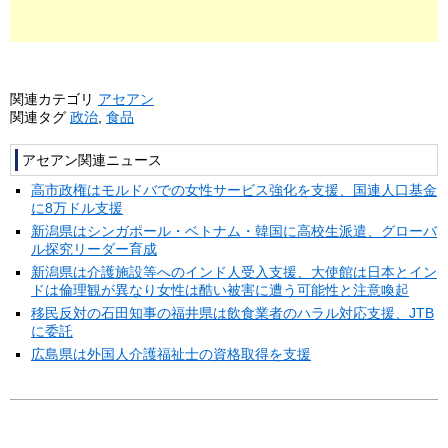
関連カテゴリ
アセアン
関連タグ
政治
,
食品
アセアン関連ニュース
高市政権はモルドバでの女性サービス強化を支援、国連人口基金
に8万ドル支援
新潟県はシンガポール・ベトナム・韓国に高校生派遣、グローバ
ル探究リーダー育成
新潟県は介護施設等へのインド人受入支援、大使館は日本とイン
ドは倫理観が異なり女性は酷い被害に遭う可能性と注意喚起
移民反対の石田知事の福井県は飲食業者のハラル対応支援、JTB
に委託
広島県は外国人介護福祉士の資格取得を支援