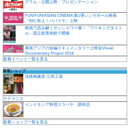
グラム－公開上映・プレゼンテーション
FUN!FUN!ASIAN CINEMA 第1弾シンガポール映画
『881 歌え！パパイヤ』上映
映画で読み解くサンシャワー展！「ワーキングタイト
ル」国立新美術館で開催
東南アジアの短編ドキュメンタリー上映会Visual
Documentary Project 2016
新着イベント一覧を見る
新着ショップ
淡路梅薫堂 江井工場
テテマニス
インドネシア料理スラバヤ 調布店
新着ショップ一覧を見る