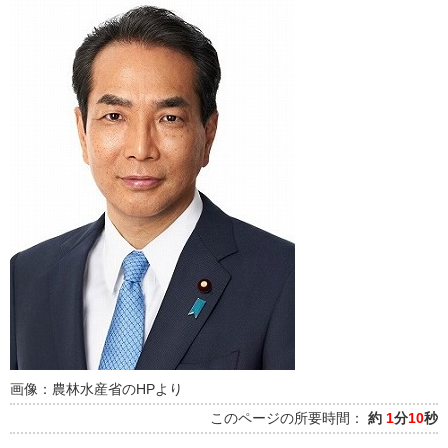
画像：農林水産省のHPより
このページの所要時間：
約
1
分
10
秒