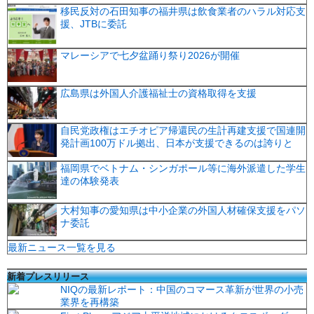
移民反対の石田知事の福井県は飲食業者のハラル対応支
援、JTBに委託
マレーシアで七夕盆踊り祭り2026が開催
広島県は外国人介護福祉士の資格取得を支援
自民党政権はエチオピア帰還民の生計再建支援で国連開
発計画100万ドル拠出、日本が支援できるのは誇りと
福岡県でベトナム・シンガポール等に海外派遣した学生
達の体験発表
大村知事の愛知県は中小企業の外国人材確保支援をパソ
ナ委託
最新ニュース一覧を見る
新着プレスリリース
NIQの最新レポート：中国のコマース革新が世界の小売
業界を再構築