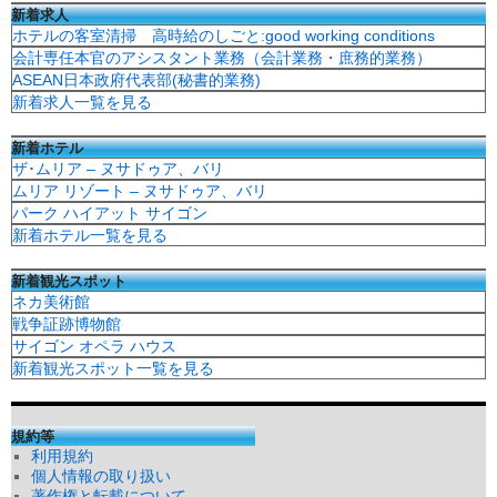
新着求人
ホテルの客室清掃 高時給のしごと:good working conditions
会計専任本官のアシスタント業務（会計業務・庶務的業務）
ASEAN日本政府代表部(秘書的業務)
新着求人一覧を見る
新着ホテル
ザ･ムリア – ヌサドゥア、バリ
ムリア リゾート – ヌサドゥア、バリ
パーク ハイアット サイゴン
新着ホテル一覧を見る
新着観光スポット
ネカ美術館
戦争証跡博物館
サイゴン オペラ ハウス
新着観光スポット一覧を見る
規約等
利用規約
個人情報の取り扱い
著作権と転載について