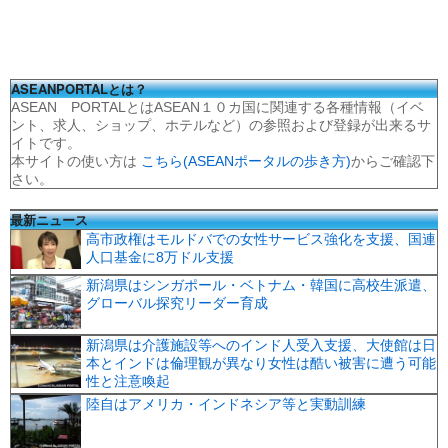
ASEANPORTALとは？
ASEAN PORTALとはASEAN１０カ国に関連する各種情報（イベ
ント、求人、ショップ、ホテルなど）の参照および登録が出来るサ
イトです。
本サイトの使い方は
こちら(ASEANポータルの歩き方)
からご確認下
さい。
最新ニュース
高市政権はモルドバでの女性サービス強化を支援、国連
人口基金に8万ドル支援
新潟県はシンガポール・ベトナム・韓国に高校生派遣、
グローバル探究リーダー育成
新潟県は介護施設等へのインド人受入支援、大使館は日
本とインドは倫理観が異なり女性は酷い被害に遭う可能
性と注意喚起
陸自はアメリカ・インドネシア等と実動訓練