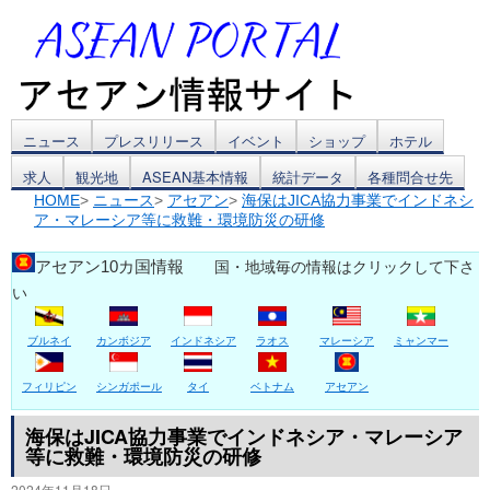
コ
ニュース
プレスリリース
イベント
ショップ
ホテル
求人
観光地
ASEAN基本情報
統計データ
各種問合せ先
ン
HOME
>
ニュース
>
アセアン
>
海保はJICA協力事業でインドネシ
ア・マレーシア等に救難・環境防災の研修
テ
ン
アセアン10カ国情報
国・地域毎の情報はクリックして下さ
い
ツ
ブルネイ
カンボジア
インドネシア
ラオス
マレーシア
ミャンマー
へ
ス
フィリピン
シンガポール
タイ
ベトナム
アセアン
キ
海保はJICA協力事業でインドネシア・マレーシア
等に救難・環境防災の研修
ッ
2024年11月18日