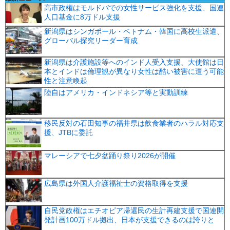
高市政権はモルドバでの女性サービス強化を支援、国連
人口基金に8万ドル支援
新潟県はシンガポール・ベトナム・韓国に高校生派遣、
グローバル探究リーダー育成
新潟県は介護施設等へのインド人受入支援、大使館は日
本とインドは倫理観が異なり女性は酷い被害に遭う可能
性と注意喚起
陸自はアメリカ・インドネシア等と実動訓練
移民反対の石田知事の福井県は飲食業者のハラル対応支
援、JTBに委託
マレーシアで七夕盆踊り祭り2026が開催
広島県は外国人介護福祉士の資格取得を支援
自民党政権はエチオピア帰還民の生計再建支援で国連開
発計画100万ドル拠出、日本が支援できるのは誇りと