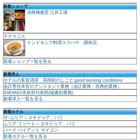
新着ショップ
淡路梅薫堂 江井工場
テテマニス
インドネシア料理スラバヤ 調布店
新着ショップ一覧を見る
新着求人
ホテルの客室清掃 高時給のしごと:good working conditions
会計専任本官のアシスタント業務（会計業務・庶務的業務）
ASEAN日本政府代表部(秘書的業務)
新着求人一覧を見る
新着ホテル
ザ･ムリア – ヌサドゥア、バリ
ムリア リゾート – ヌサドゥア、バリ
パーク ハイアット サイゴン
新着ホテル一覧を見る