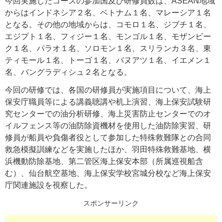
今回実施したコースの参加国及び研修員数は、ASEAN地域
からはインドネシア２名、ベトナム１名、マレーシア１名
となる。その他の地域からは、コモロ１名、ジブチ１名、
エジプト１名、フィジー１名、モンゴル１名、モザンビー
ク１名、パラオ１名、ソロモン１名、スリランカ３名、東
ティモール１名、トーゴ１名、バヌアツ１名、イエメン１
名、バングラディシュ２名となる。
今回の研修では、各国の研修員が実施項目について、海上
保安庁職員等による講義聴講や机上演習、海上保安試験研
究センターでの油分析研修、海上災害防止センターでのオ
イルフェンス等の油防除資機材を使用した油防除実習、研
修員が船員や負傷者役として参加した特殊救難隊との合同
救急模擬訓練などを実施したほか、羽田特殊救難基地、横
浜機動防除基地、第二管区海上保安本部（所属巡視船含
む）、仙台航空基地、海上保安学校宮城分校など海上保安
庁関連施設を視察した。
スポンサーリンク