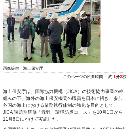
画像提供：海上保安庁
このページの所要時間：
約
1
分
2
秒
海上保安庁は、国際協力機構（JICA）の技術協力事業の枠
組みの下、海外の海上保安機関の職員を日本に招き、参加
各国の海上における業務執行体制の強化を目的として、
JICA 課題別研修「救難・環境防災コース」を10月1日から
11月8日にかけて実施した。