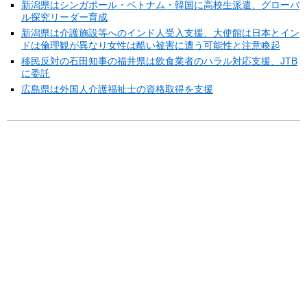
新潟県はシンガポール・ベトナム・韓国に高校生派遣、グローバ
ル探究リーダー育成
新潟県は介護施設等へのインド人受入支援、大使館は日本とイン
ドは倫理観が異なり女性は酷い被害に遭う可能性と注意喚起
移民反対の石田知事の福井県は飲食業者のハラル対応支援、JTB
に委託
広島県は外国人介護福祉士の資格取得を支援