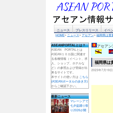
コ
ニュース
プレスリリース
イベ
HOME
>
ニュース
>
アセアン
>
福岡県は貴
ン
ASEANPORTALとは？
アセアン
テ
ASEAN PORTALとは
ASEAN１０カ国に関連す
ン
る各種情報（イベント、求
福岡県は
人、ショップ、ホテルな
ツ
ど）の参照および登録が出
2023年7月19日
来るサイトです。
本サイトの使い方は
こちら
へ
(ASEANポータルの歩き方)
からご確認下さい。
ス
最新ニュース
キ
マレーシアで
七夕盆踊り祭
ッ
り2026が開