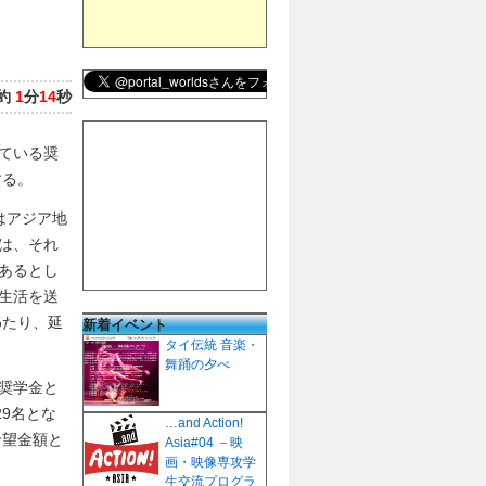
約
1
分
14
秒
ている奨
する。
はアジア地
は、それ
あるとし
生活を送
わたり、延
新着イベント
タイ伝統 音楽・
舞踊の夕べ
奨学金と
9名とな
…and Action!
希望金額と
Asia#04 －映
画・映像専攻学
生交流プログラ