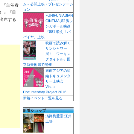
ム－公開上映・プレゼンテーシ
、『主催者
ョン
）』『目
FUN!FUN!ASIAN
出席する
CINEMA 第1弾シ
ンガポール映画
『881 歌え！パ
パイヤ』上映
映画で読み解く
サンシャワー
展！「ワーキン
グタイトル」国
立新美術館で開催
東南アジアの短
編ドキュメンタ
リー上映会
Visual
Documentary Project 2016
新着イベント一覧を見る
新着ショップ
淡路梅薫堂 江井
工場