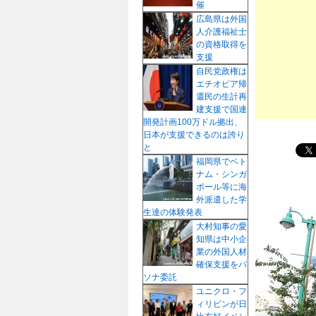
催
プ
広島県は外国
人介護福祉士
の資格取得を
支援
自民党政権は
エチオピア帰
還民の生計再
建支援で国連
開発計画100万ドル拠出、
日本が支援できるのは誇り
と
福岡県でベト
ナム・シンガ
ポール等に海
外派遣した学
生達の体験発表
大村知事の愛
知県は中小企
業の外国人材
確保支援をパ
ソナ委託
ユニクロ・フ
ィリピンが日