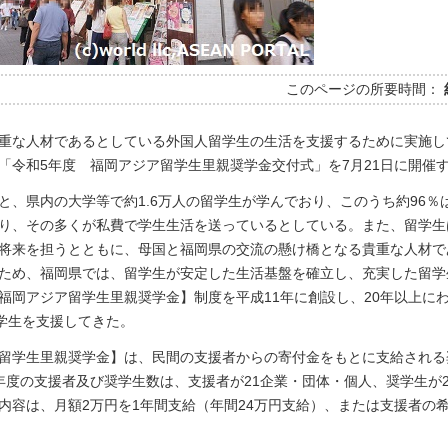
このページの所要時間：
重な人材であるとしている外国人留学生の生活を支援するために実施し
「令和5年度 福岡アジア留学生里親奨学金交付式」を7月21日に開催
と、県内の大学等で約1.6万人の留学生が学んでおり、このうち約96％
り、その多くが私費で学生生活を送っているとしている。また、留学生
将来を担うとともに、母国と福岡県の交流の懸け橋となる貴重な人材で
ため、福岡県では、留学生が安定した生活基盤を確立し、充実した留学
福岡アジア留学生里親奨学金】制度を平成11年に創設し、20年以上に
留学生を支援してきた。
留学生里親奨学金】は、民間の支援者からの寄付金をもとに支給される
年度の支援者及び奨学生数は、支援者が21企業・団体・個人、奨学生が2
内容は、月額2万円を1年間支給（年間24万円支給）、または支援者の