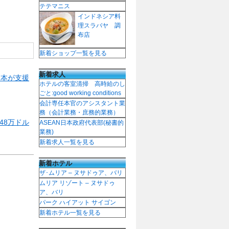
テテマニス
インドネシア料
理スラバヤ 調
布店
新着ショップ一覧を見る
新着求人
日本が支援
ホテルの客室清掃 高時給のし
ごと:good working conditions
会計専任本官のアシスタント業
務（会計業務・庶務的業務）
48万ドル
ASEAN日本政府代表部(秘書的
業務)
新着求人一覧を見る
新着ホテル
ザ･ムリア – ヌサドゥア、バリ
ムリア リゾート – ヌサドゥ
ア、バリ
パーク ハイアット サイゴン
新着ホテル一覧を見る