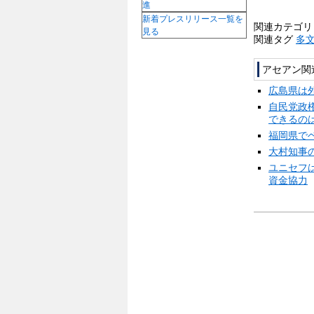
進
新着プレスリリース一覧を
関連カテゴ
見る
関連タグ
多
アセアン関
広島県は
自民党政
できるの
福岡県で
大村知事
ユニセフ
資金協力