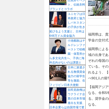
比友好イベン
ト、伝統衣料
ブランドとコラボ
ユニセフは日
本政府と協力
しパキスタン
の子供が生き
延びるよう支援と、日本は
福岡県は、貴
648万ドル資金協力
学金の交付式
小池都政はチ
ルドレンファ
福岡県による
ーストで幼稚
園・保育所か
域の出身であ
ら多文化共生へ、子供に海
ぞれの母国の
外志向がないのは課題と
ている。その
日本に派遣さ
れる無償資金
れるよう、【
協力の留学生
べ901人の
等を激励、在
フィリピン日本大使館
【福岡アジア
自民党政権は
なる。令和5
ウクライナ企
る。奨学金の
業の日本市場
進出を支援、
なる。
日本企業らは自国市場で更