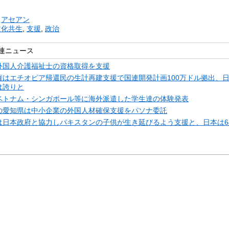
リ
アセアン
文化共生
,
支援
,
政治
連ニュース
外国人介護福祉士の資格取得を支援
権はエチオピア帰還民の生計再建支援で国連開発計画100万ドル拠出、
は誇りと
ベトナム・シンガポール等に海外派遣した学生達の体験発表
の愛知県は中小企業の外国人材確保支援をパソナ委託
は日本政府と協力しパキスタンの子供が生き延びるよう支援と、日本は6