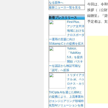
なる競争へ
今回は、令和
最新ニュース一覧を見る
挨拶（（公財
録贈呈』『奨
新着プレスリリース
予定者は、支
First Plus、
アジア太平洋
地域における
クロスボーダ
ー運用の支援に向け
SS&amp;Cとの提携を拡大
Yubico、
「YubiKey
5.8」を提供
開始 パスキ
ーを認証から検証可能な
「認可」へ拡張
トリダイアゴ
ナル.ai、ペト
ロナス・カリ
ガリの
TriCipta AIを通じたIBMと
の提携により、上流事業向
けエンジニアリング領域特
化型AIソリューションを推