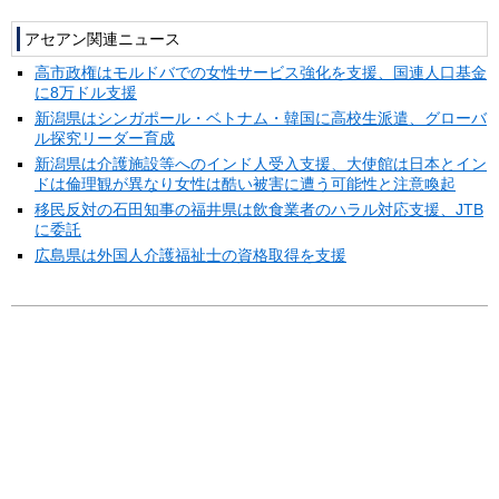
アセアン関連ニュース
高市政権はモルドバでの女性サービス強化を支援、国連人口基金
に8万ドル支援
新潟県はシンガポール・ベトナム・韓国に高校生派遣、グローバ
ル探究リーダー育成
新潟県は介護施設等へのインド人受入支援、大使館は日本とイン
ドは倫理観が異なり女性は酷い被害に遭う可能性と注意喚起
移民反対の石田知事の福井県は飲食業者のハラル対応支援、JTB
に委託
広島県は外国人介護福祉士の資格取得を支援