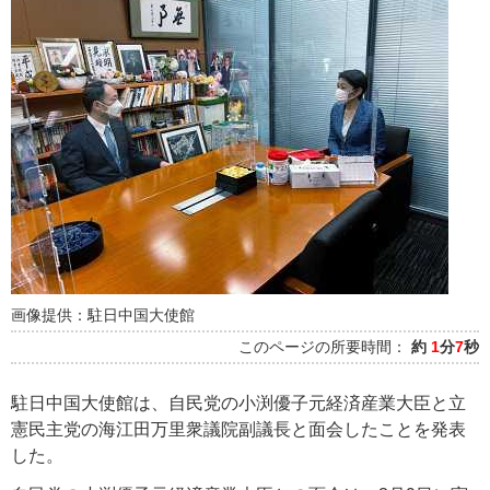
画像提供：駐日中国大使館
このページの所要時間：
約
1
分
7
秒
駐日中国大使館は、自民党の小渕優子元経済産業大臣と立
憲民主党の海江田万里衆議院副議長と面会したことを発表
した。