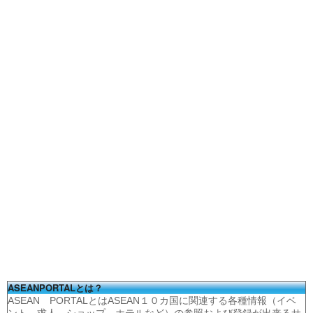
ASEANPORTALとは？
ASEAN PORTALとはASEAN１０カ国に関連する各種情報（イベ
ント、求人、ショップ、ホテルなど）の参照および登録が出来るサ