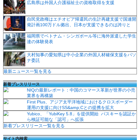
広島県は外国人介護福祉士の資格取得を支援
自民党政権はエチオピア帰還民の生計再建支援で国連開
発計画100万ドル拠出、日本が支援できるのは誇りと
福岡県でベトナム・シンガポール等に海外派遣した学生
達の体験発表
大村知事の愛知県は中小企業の外国人材確保支援をパソ
ナ委託
最新ニュース一覧を見る
新着プレスリリース
NIQの最新レポート：中国のコマース革新が世界の小売
業界を再構築
First Plus、アジア太平洋地域におけるクロスボーダー
運用の支援に向けSS&amp;Cとの提携を拡大
Yubico、「YubiKey 5.8」を提供開始 パスキーを認証か
ら検証可能な「認可」へ拡張
新着プレスリリース一覧を見る
サイト内検索