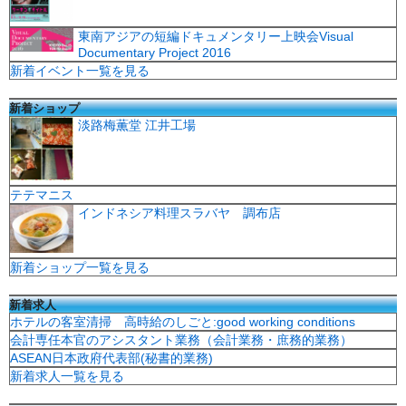
東南アジアの短編ドキュメンタリー上映会Visual
Documentary Project 2016
新着イベント一覧を見る
新着ショップ
淡路梅薫堂 江井工場
テテマニス
インドネシア料理スラバヤ 調布店
新着ショップ一覧を見る
新着求人
ホテルの客室清掃 高時給のしごと:good working conditions
会計専任本官のアシスタント業務（会計業務・庶務的業務）
ASEAN日本政府代表部(秘書的業務)
新着求人一覧を見る