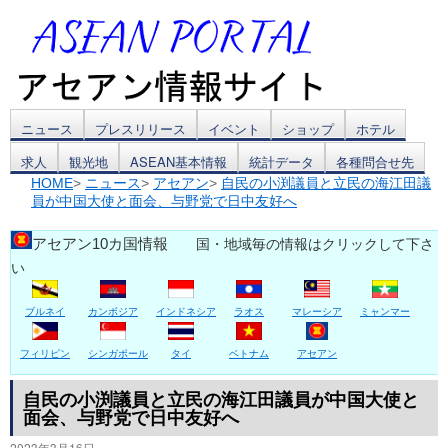
コ
ニュース
プレスリリース
イベント
ショップ
ホテル
求人
観光地
ASEAN基本情報
統計データ
各種問合せ先
ン
HOME
>
ニュース
>
アセアン
>
自民の小渕議員と立民の海江田議
員が中国大使と面会、与野党で日中友好へ
テ
ン
アセアン10カ国情報
国・地域毎の情報はクリックして下さ
い
ツ
ブルネイ
カンボジア
インドネシア
ラオス
マレーシア
ミャンマー
へ
ス
フィリピン
シンガポール
タイ
ベトナム
アセアン
キ
自民の小渕議員と立民の海江田議員が中国大使と
面会、与野党で日中友好へ
ッ
2023年3月16日