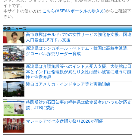
イトです。
本サイトの使い方は
こちら(ASEANポータルの歩き方)
からご確認下
さい。
最新ニュース
高市政権はモルドバでの女性サービス強化を支援、国連
人口基金に8万ドル支援
新潟県はシンガポール・ベトナム・韓国に高校生派遣、
グローバル探究リーダー育成
新潟県は介護施設等へのインド人受入支援、大使館は日
本とインドは倫理観が異なり女性は酷い被害に遭う可能
性と注意喚起
陸自はアメリカ・インドネシア等と実動訓練
移民反対の石田知事の福井県は飲食業者のハラル対応支
援、JTBに委託
マレーシアで七夕盆踊り祭り2026が開催