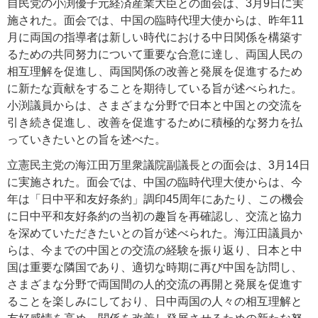
自民党の小渕優子元経済産業大臣との面会は、3月9日に実
施された。面会では、中国の臨時代理大使からは、昨年11
月に両国の指導者は新しい時代における中日関係を構築す
るための共同努力について重要な合意に達し、両国人民の
相互理解を促進し、両国関係の改善と発展を促進するため
に新たな貢献をすることを期待している旨が述べられた。
小渕議員からは、さまざまな分野で日本と中国との交流を
引き続き促進し、改善を促進するために積極的な努力を払
っていきたいとの旨を述べた。
立憲民主党の海江田万里衆議院副議長との面会は、3月14日
に実施された。面会では、中国の臨時代理大使からは、今
年は「日中平和友好条約」調印45周年にあたり、この機会
に日中平和友好条約の当初の趣旨を再確認し、交流と協力
を深めていただきたいとの旨が述べられた。海江田議員か
らは、今までの中国との交流の経験を振り返り、日本と中
国は重要な隣国であり、適切な時期に再び中国を訪問し、
さまざまな分野で両国間の人的交流の再開と発展を促進す
ることを楽しみにしており、日中両国の人々の相互理解と