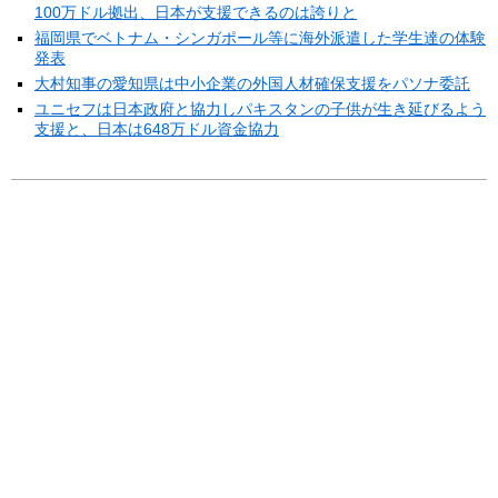
100万ドル拠出、日本が支援できるのは誇りと
福岡県でベトナム・シンガポール等に海外派遣した学生達の体験
発表
大村知事の愛知県は中小企業の外国人材確保支援をパソナ委託
ユニセフは日本政府と協力しパキスタンの子供が生き延びるよう
支援と、日本は648万ドル資金協力