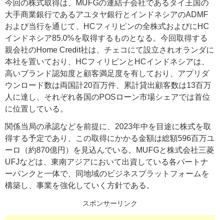
今回の株式取得は、MUFGの連結子会社であるタイ王国の
大手商業銀行であるアユタヤ銀行とインドネシアのADMF
および当行を通じて、HCフィリピンの全株式およびにHC
インドネシア85.0%を取得するものとなる。今回取得する
親会社のHome Credit社は、チェコにて設立されオランダに
本社を置いており、HCフィリピンとHCインドネシアは、
高いブランド認知度と顧客満足度を有しており、アプリダ
ウンロード数は両国計20百万件、累計貸出顧客数は13百万
人に達し、それぞれ各国のPOSローン市場シェアでは首位
に位置している。
関係当局の承認などを前提に、2023年中を目途に株式を取
得する予定であり、この取得にかかる金額は総額596百万ユ
ーロ（約870億円）を見込んでいる。MUFGと株式会社三菱
UFJなどは、東南アジアにおいて出資している各パートナ
ーバンクと一体で、同地域のビジネスプラットフォームを
構築し、事業を強化していく方針である。
スポンサーリンク