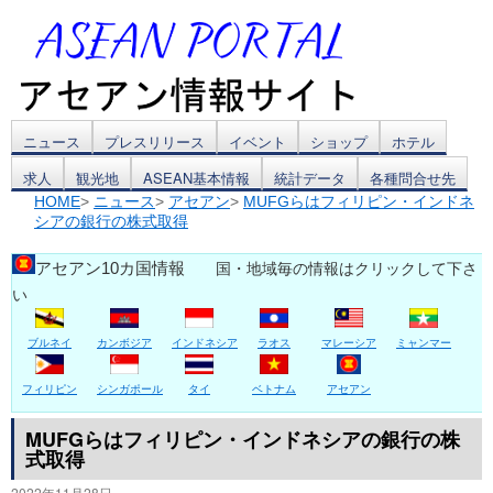
コ
ニュース
プレスリリース
イベント
ショップ
ホテル
求人
観光地
ASEAN基本情報
統計データ
各種問合せ先
ン
HOME
>
ニュース
>
アセアン
>
MUFGらはフィリピン・インドネ
シアの銀行の株式取得
テ
ン
アセアン10カ国情報
国・地域毎の情報はクリックして下さ
い
ツ
ブルネイ
カンボジア
インドネシア
ラオス
マレーシア
ミャンマー
へ
ス
フィリピン
シンガポール
タイ
ベトナム
アセアン
キ
MUFGらはフィリピン・インドネシアの銀行の株
式取得
ッ
2022年11月28日