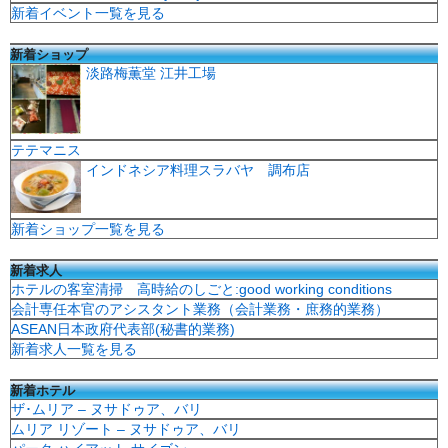
新着イベント一覧を見る
新着ショップ
淡路梅薫堂 江井工場
テテマニス
インドネシア料理スラバヤ 調布店
新着ショップ一覧を見る
新着求人
ホテルの客室清掃 高時給のしごと:good working conditions
会計専任本官のアシスタント業務（会計業務・庶務的業務）
ASEAN日本政府代表部(秘書的業務)
新着求人一覧を見る
新着ホテル
ザ･ムリア – ヌサドゥア、バリ
ムリア リゾート – ヌサドゥア、バリ