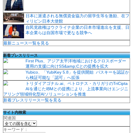
日本に派遣される無償資金協力の留学生等を激励、在フ
ィリピン日本大使館
自民党政権はウクライナ企業の日本市場進出を支援、日
本企業らは自国市場で更なる競争へ
最新ニュース一覧を見る
新着プレスリリース
First Plus、アジア太平洋地域におけるクロスボーダー
運用の支援に向けSS&amp;Cとの提携を拡大
Yubico、「YubiKey 5.8」を提供開始 パスキーを認証か
ら検証可能な「認可」へ拡張
トリダイアゴナル.ai、ペトロナス・カリガリのTriCipta
AIを通じたIBMとの提携により、上流事業向けエンジニ
アリング領域特化型AIソリューションを推進
新着プレスリリース一覧を見る
サイト内検索
関連国
キーワード：