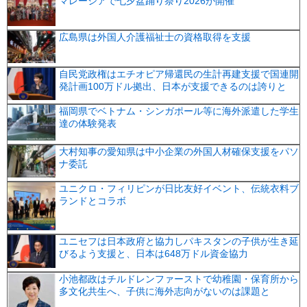
マレーシアで七夕盆踊り祭り2026が開催
広島県は外国人介護福祉士の資格取得を支援
自民党政権はエチオピア帰還民の生計再建支援で国連開
発計画100万ドル拠出、日本が支援できるのは誇りと
福岡県でベトナム・シンガポール等に海外派遣した学生
達の体験発表
大村知事の愛知県は中小企業の外国人材確保支援をパソ
ナ委託
ユニクロ・フィリピンが日比友好イベント、伝統衣料ブ
ランドとコラボ
ユニセフは日本政府と協力しパキスタンの子供が生き延
びるよう支援と、日本は648万ドル資金協力
小池都政はチルドレンファーストで幼稚園・保育所から
多文化共生へ、子供に海外志向がないのは課題と