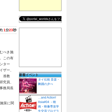
約
1
分
23
秒
むべき施
。この有
センター
イザー、
新着イベント
 准教
タイ伝統 音楽・
研究員、
舞踊の夕べ
事務局長
…and Action!
Asia#04 －映
人施策に関
画・映像専攻学
生交流プログラ