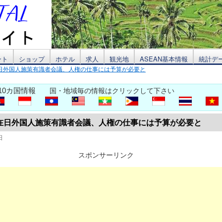
ント
ショップ
ホテル
求人
観光地
ASEAN基本情報
統計デ
日外国人施策有識者会議、人権の仕事には予算が必要と
10カ国情報
国・地域毎の情報はクリックして下さい
在日外国人施策有識者会議、人権の仕事には予算が必要と
日
スポンサーリンク