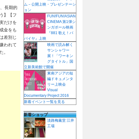
ム－公開上映・プレゼンテーシ
て、長期的
ョン
う】【フ
FUN!FUN!ASIAN
CINEMA 第1弾シ
実だけを
ンガポール映画
成金をも
『881 歌え！パ
は差別じ
パイヤ』上映
嫌われて
映画で読み解く
サンシャワー
た。
展！「ワーキン
グタイトル」国
立新美術館で開催
東南アジアの短
編ドキュメンタ
リー上映会
Visual
Documentary Project 2016
新着イベント一覧を見る
新着ショップ
淡路梅薫堂 江井
工場