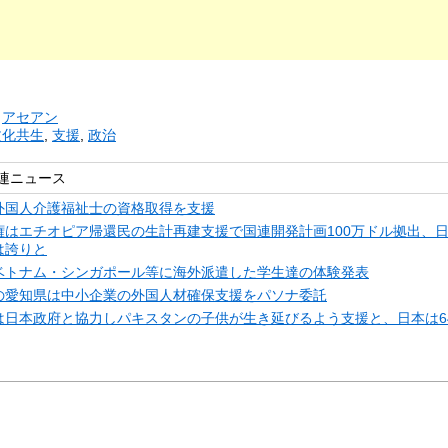
リ
アセアン
文化共生
,
支援
,
政治
連ニュース
外国人介護福祉士の資格取得を支援
権はエチオピア帰還民の生計再建支援で国連開発計画100万ドル拠出、
は誇りと
ベトナム・シンガポール等に海外派遣した学生達の体験発表
の愛知県は中小企業の外国人材確保支援をパソナ委託
は日本政府と協力しパキスタンの子供が生き延びるよう支援と、日本は6