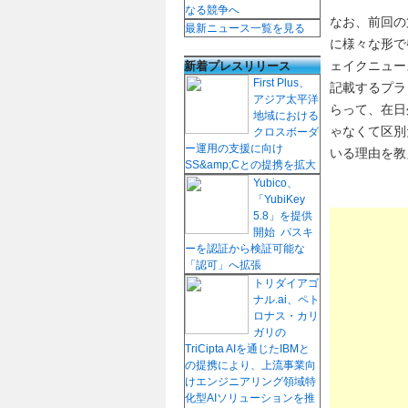
なる競争へ
なお、前回の
最新ニュース一覧を見る
に様々な形で
新着プレスリリース
ェイクニュー
First Plus、
記載するプラ
アジア太平洋
らって、在日
地域における
ゃなくて区別
クロスボーダ
ー運用の支援に向け
いる理由を教
SS&amp;Cとの提携を拡大
Yubico、
「YubiKey
5.8」を提供
開始 パスキ
ーを認証から検証可能な
「認可」へ拡張
トリダイアゴ
ナル.ai、ペト
ロナス・カリ
ガリの
TriCipta AIを通じたIBMと
の提携により、上流事業向
けエンジニアリング領域特
化型AIソリューションを推