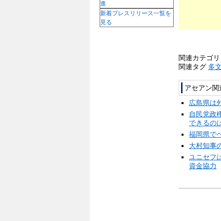
進
新着プレスリリース一覧を
見る
関連カテゴ
関連タグ
多
アセアン関
広島県は
自民党政
できるの
福岡県で
大村知事
ユニセフ
資金協力