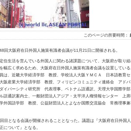
このページの所要時間：
48回大阪府在日外国人施策有識者会議が11月21日に開催される。
定住生活を営んでいる外国人に関わる諸課題について、大阪府が取り組
を幅広く求めるため、大阪府在日外国人施策有識者会議を設置している
委員は、近畿大学経済学部 教授、学校法人大阪ＹＭＣＡ 日本語教育
大阪産業大学経済学部 教授、フィリピンコミュニティ連絡会 アドバ
ダイバーシティ研究所 代表理事、ベトナム語通訳、天理大学国際学部
ル語通訳案内士、一般財団法人アジア・太平洋人権情報センター 上席
学外国語学部 教授、公益財団法人とよなか国際交流協会 常務理事兼
8回目となる会議が開催されることとなった。議題は『大阪府在日外国
正について』となる。