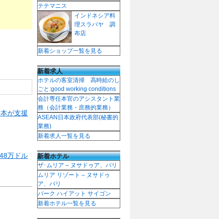
テテマニス
インドネシア料
理スラバヤ 調
布店
新着ショップ一覧を見る
新着求人
ホテルの客室清掃 高時給のし
ごと:good working conditions
会計専任本官のアシスタント業
務（会計業務・庶務的業務）
日本が支援
ASEAN日本政府代表部(秘書的
業務)
新着求人一覧を見る
新着ホテル
48万ドル
ザ･ムリア – ヌサドゥア、バリ
ムリア リゾート – ヌサドゥ
ア、バリ
パーク ハイアット サイゴン
新着ホテル一覧を見る