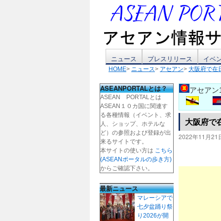
コ
ニュース
プレスリリース
イベ
HOME
>
ニュース
>
アセアン
>
大阪府で在
ン
ASEANPORTALとは？
アセアン
テ
ASEAN PORTALとは
ASEAN１０カ国に関連す
ン
る各種情報（イベント、求
大阪府で
人、ショップ、ホテルな
ツ
ど）の参照および登録が出
2022年11月21
来るサイトです。
本サイトの使い方は
こちら
へ
(ASEANポータルの歩き方)
からご確認下さい。
ス
最新ニュース
キ
マレーシアで
七夕盆踊り祭
ッ
り2026が開