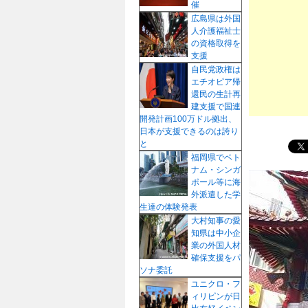
催
プ
広島県は外国
人介護福祉士
の資格取得を
支援
自民党政権は
エチオピア帰
還民の生計再
建支援で国連
開発計画100万ドル拠出、
日本が支援できるのは誇り
と
福岡県でベト
ナム・シンガ
ポール等に海
外派遣した学
生達の体験発表
大村知事の愛
知県は中小企
業の外国人材
確保支援をパ
ソナ委託
ユニクロ・フ
ィリピンが日