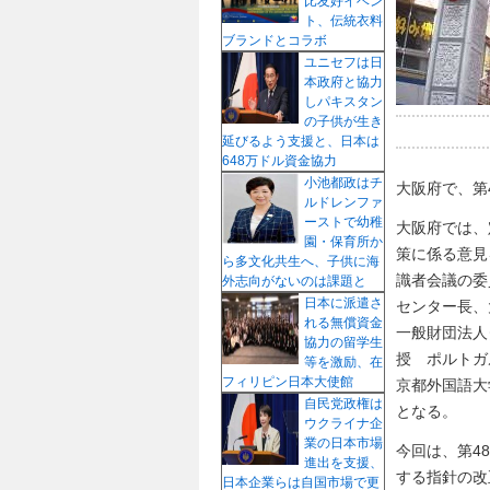
比友好イベン
ト、伝統衣料
ブランドとコラボ
ユニセフは日
本政府と協力
しパキスタン
の子供が生き
延びるよう支援と、日本は
648万ドル資金協力
小池都政はチ
大阪府で、第
ルドレンファ
ーストで幼稚
大阪府では、
園・保育所か
策に係る意見
ら多文化共生へ、子供に海
識者会議の
外志向がないのは課題と
日本に派遣さ
センター長、
れる無償資金
一般財団法人
協力の留学生
授 ポルトガ
等を激励、在
フィリピン日本大使館
京都外国語大
自民党政権は
となる。
ウクライナ企
業の日本市場
今回は、第4
進出を支援、
する指針の改
日本企業らは自国市場で更