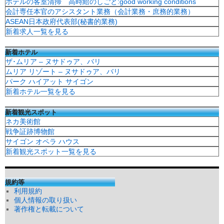
ホテルの客室清掃 高時給のしごと:good working conditions
会計専任本官のアシスタント業務（会計業務・庶務的業務）
ASEAN日本政府代表部(秘書的業務)
新着求人一覧を見る
新着ホテル
ザ･ムリア – ヌサドゥア、バリ
ムリア リゾート – ヌサドゥア、バリ
パーク ハイアット サイゴン
新着ホテル一覧を見る
新着観光スポット
ネカ美術館
戦争証跡博物館
サイゴン オペラ ハウス
新着観光スポット一覧を見る
規約等
利用規約
個人情報の取り扱い
著作権と転載について