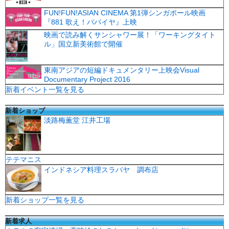
FUN!FUN!ASIAN CINEMA 第1弾シンガポール映画
『881 歌え！パパイヤ』上映
映画で読み解くサンシャワー展！「ワーキングタイト
ル」国立新美術館で開催
東南アジアの短編ドキュメンタリー上映会Visual
Documentary Project 2016
新着イベント一覧を見る
新着ショップ
淡路梅薫堂 江井工場
テテマニス
インドネシア料理スラバヤ 調布店
新着ショップ一覧を見る
新着求人