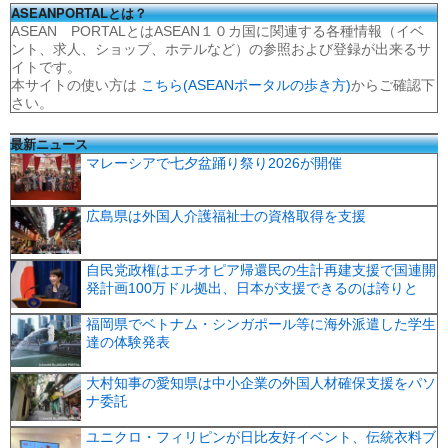
ASEANPORTALとは？
ASEAN PORTALとはASEAN１０カ国に関連する各種情報（イベ
ント、求人、ショップ、ホテルなど）の参照および登録が出来るサ
イトです。
本サイトの使い方は
こちら(ASEANポータルの歩き方)
からご確認下
さい。
最新ニュース
マレーシアで七夕盆踊り祭り2026が開催
広島県は外国人介護福祉士の資格取得を支援
自民党政権はエチオピア帰還民の生計再建支援で国連開
発計画100万ドル拠出、日本が支援できるのは誇りと
福岡県でベトナム・シンガポール等に海外派遣した学生
達の体験発表
大村知事の愛知県は中小企業の外国人材確保支援をパソ
ナ委託
ユニクロ・フィリピンが日比友好イベント、伝統衣料ブ