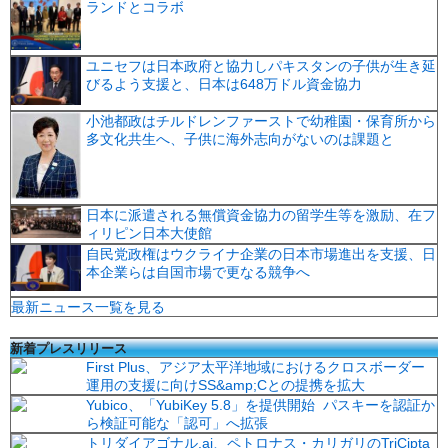
ランドとコラボ
ユニセフは日本政府と協力しパキスタンの子供が生き延
びるよう支援と、日本は648万ドル資金協力
小池都政はチルドレンファーストで幼稚園・保育所から
多文化共生へ、子供に海外志向がないのは課題と
日本に派遣される無償資金協力の留学生等を激励、在フ
ィリピン日本大使館
自民党政権はウクライナ企業の日本市場進出を支援、日
本企業らは自国市場で更なる競争へ
最新ニュース一覧を見る
新着プレスリリース
First Plus、アジア太平洋地域におけるクロスボーダー
運用の支援に向けSS&amp;Cとの提携を拡大
Yubico、「YubiKey 5.8」を提供開始 パスキーを認証か
ら検証可能な「認可」へ拡張
トリダイアゴナル.ai、ペトロナス・カリガリのTriCipta