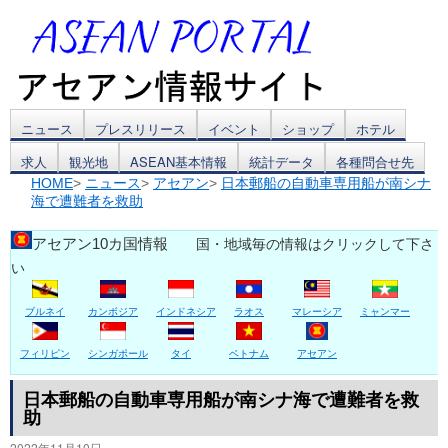
コ
ニュース
プレスリリース
イベント
ショップ
ホテル
求人
観光地
ASEAN基本情報
統計データ
各種問合せ先
ン
HOME
>
ニュース
>
アセアン
>
日本郵船の自動車専用船が南シナ
海で遭難者を救助
テ
ン
アセアン10カ国情報
国・地域毎の情報はクリックして下さ
い
ツ
ブルネイ
カンボジア
インドネシア
ラオス
マレーシア
ミャンマー
へ
ス
フィリピン
シンガポール
タイ
ベトナム
アセアン
キ
日本郵船の自動車専用船が南シナ海で遭難者を救
助
ッ
2022年11月10日