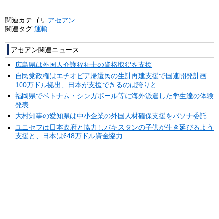
関連カテゴリ
アセアン
関連タグ
運輸
アセアン関連ニュース
広島県は外国人介護福祉士の資格取得を支援
自民党政権はエチオピア帰還民の生計再建支援で国連開発計画
100万ドル拠出、日本が支援できるのは誇りと
福岡県でベトナム・シンガポール等に海外派遣した学生達の体験
発表
大村知事の愛知県は中小企業の外国人材確保支援をパソナ委託
ユニセフは日本政府と協力しパキスタンの子供が生き延びるよう
支援と、日本は648万ドル資金協力