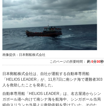
画像提供：日本郵船株式会社
このページの所要時間：
約
0
分
30
秒
日本郵船株式会社は、自社が運航する自動車専用船
「HELIOS LEADER」が、11月7日に南シナ海で遭難者303
人を救助したことを発表した。
自動車専用船「HELIOS LEADER」は、名古屋港からシン
ガポール港へ向けて南シナ海を航海中、シンガポール当局
経由スリランカ当局より救助依頼を受けていた。そのた