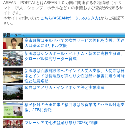
ASEAN PORTALとはASEAN１０カ国に関連する各種情報（イベ
ント、求人、ショップ、ホテルなど）の参照および登録が出来るサ
イトです。
本サイトの使い方は
こちら(ASEANポータルの歩き方)
からご確認下
さい。
最新ニュース
高市政権はモルドバでの女性サービス強化を支援、国連
人口基金に8万ドル支援
新潟県はシンガポール・ベトナム・韓国に高校生派遣、
グローバル探究リーダー育成
新潟県は介護施設等へのインド人受入支援、大使館は日
本とインドは倫理観が異なり女性は酷い被害に遭う可能
性と注意喚起
陸自はアメリカ・インドネシア等と実動訓練
移民反対の石田知事の福井県は飲食業者のハラル対応支
援、JTBに委託
マレーシアで七夕盆踊り祭り2026が開催