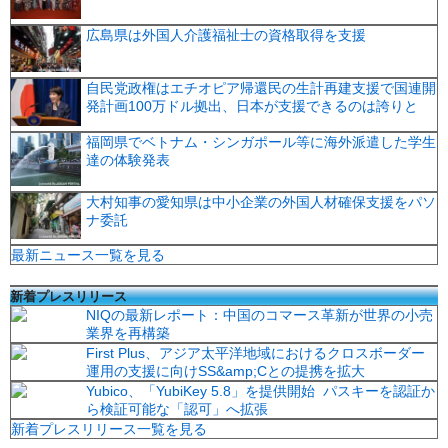
広島県は外国人介護福祉士の資格取得を支援
自民党政権はエチオピア帰還民の生計再建支援で国連開
発計画100万ドル拠出、日本が支援できるのは誇りと
福岡県でベトナム・シンガポール等に海外派遣した学生
達の体験発表
大村知事の愛知県は中小企業の外国人材確保支援をパソ
ナ委託
最新ニュース一覧を見る
新着プレスリリース
NIQの最新レポート：中国のコマース革新が世界の小売
業界を再構築
First Plus、アジア太平洋地域におけるクロスボーダー
運用の支援に向けSS&amp;Cとの提携を拡大
Yubico、「YubiKey 5.8」を提供開始 パスキーを認証か
ら検証可能な「認可」へ拡張
新着プレスリリース一覧を見る