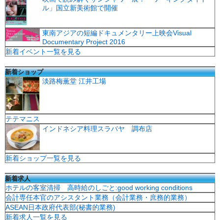
ル」国立新美術館で開催
東南アジアの短編ドキュメンタリー上映会Visual
Documentary Project 2016
新着イベント一覧を見る
新着ショップ
淡路梅薫堂 江井工場
テテマニス
インドネシア料理スラバヤ 調布店
新着ショップ一覧を見る
新着求人
ホテルの客室清掃 高時給のしごと:good working conditions
会計専任本官のアシスタント業務（会計業務・庶務的業務）
ASEAN日本政府代表部(秘書的業務)
新着求人一覧を見る