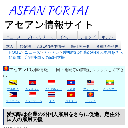
コ
ニュース
プレスリリース
イベント
ショップ
ホテル
求人
観光地
ASEAN基本情報
統計データ
各種問合せ先
ン
HOME
>
ニュース
>
アセアン
>
愛知県は企業の外国人雇用をさら
に促進、定住外国人の雇用支援
テ
ン
アセアン10カ国情報
国・地域毎の情報はクリックして下さ
い
ツ
ブルネイ
カンボジア
インドネシア
ラオス
マレーシア
ミャンマー
へ
ス
フィリピン
シンガポール
タイ
ベトナム
アセアン
キ
愛知県は企業の外国人雇用をさらに促進、定住外
国人の雇用支援
ッ
2022年6月16日