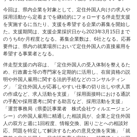
今回は、県内企業を対象として、定住外国人向けの求人や
採用活動から定着までを継続的にフォローする伴走型支援
を実施するに当たり、支援を希望する企業の募集を開始し
た。支援期間は、支援企業採択日から2023年3月15日まで
のうち6か月程度となる。募集企業数は、6社となる。応募
要件は、県内の就業場所において定住外国人の直接雇用を
希望する事業者となる。
伴走型支援の内容は、「定住外国人の受入体制を整えるた
め、行政書士等の専門家を定期的に活用し、在留資格の説
明や外国人雇用に関する法的手続などのコンサルティン
グ」「定住外国人が応募しやすい仕事の切り出しや求人票
の作成など、求人活動を支援」「採用面接時における通訳
の手配や採用選考に関する助言など、採用活動を支援」
「運営事務局（県委託事業者 株式会社ウィルエージェン
シー）の外国人雇用に精通した相談員が、企業と定住外国
人の双方と週に1回程度、情報交換、困りごとへの相談対
応、問題を特定して解決するための意見交換を実施」「就