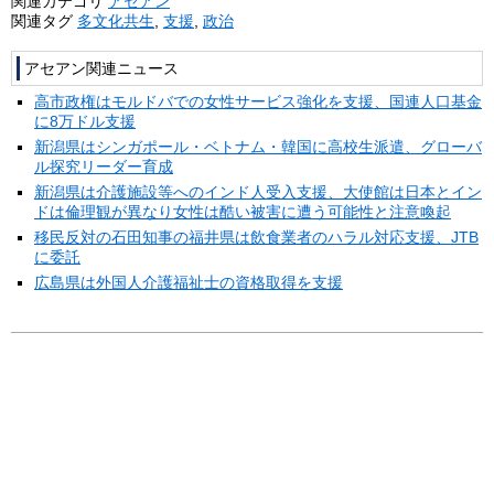
関連カテゴリ
アセアン
関連タグ
多文化共生
,
支援
,
政治
アセアン関連ニュース
高市政権はモルドバでの女性サービス強化を支援、国連人口基金
に8万ドル支援
新潟県はシンガポール・ベトナム・韓国に高校生派遣、グローバ
ル探究リーダー育成
新潟県は介護施設等へのインド人受入支援、大使館は日本とイン
ドは倫理観が異なり女性は酷い被害に遭う可能性と注意喚起
移民反対の石田知事の福井県は飲食業者のハラル対応支援、JTB
に委託
広島県は外国人介護福祉士の資格取得を支援