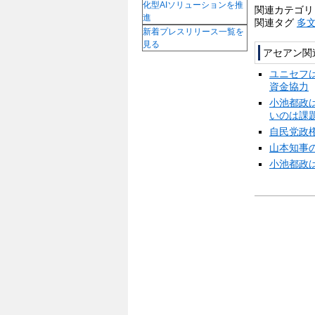
化型AIソリューションを推
関連カテゴ
進
関連タグ
多
新着プレスリリース一覧を
見る
アセアン関
ユニセフ
資金協力
小池都政
いのは課
自民党政
山本知事の
小池都政は