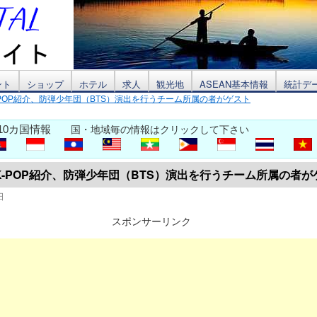
ント
ショップ
ホテル
求人
観光地
ASEAN基本情報
統計デ
-POP紹介、防弾少年団（BTS）演出を行うチーム所属の者がゲスト
10カ国情報
国・地域毎の情報はクリックして下さい
K-POP紹介、防弾少年団（BTS）演出を行うチーム所属の者が
日
スポンサーリンク