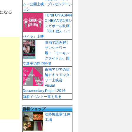
ム－公開上映・プレゼンテーシ
ョン
気になる
FUN!FUN!ASIAN
CINEMA 第1弾シ
ンガポール映画
『881 歌え！パ
パイヤ』上映
映画で読み解く
サンシャワー
展！「ワーキン
グタイトル」国
立新美術館で開催
東南アジアの短
編ドキュメンタ
リー上映会
Visual
Documentary Project 2016
新着イベント一覧を見る
新着ショップ
淡路梅薫堂 江井
工場