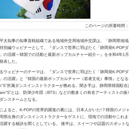
このページの所要時間
平太知事の知事直轄組織である地域外交局地域外交課は、「静岡県地域
特別編ウェビナーとして、『ダンスで世界に羽ばたく「静岡発K-POP
」の活躍～韓国での活動と最新ポップカルチャー紹介～』を令和4年1月
発表した。
るウェビナーのテーマは、『ダンスで世界に羽ばたく「静岡発K-POP
」の活躍』と『韓国の最新ポップカルチャー（若者文化）事情』となる
am”S”所属ダンスインストラクターが務める。聞き手は、静岡県韓国駐
eam”S”とは、防弾少年団（BTS）などの数多くの有名アーティストの
ダンスチームとなる。
によると、K-POPの世界的躍進の裏には、日本人がいた!？韓国のメジ
岡県出身のダンスインストラクターをゲストに、現地での活動やこれま
活躍する秘訣を聞くとしている。 後半は、スイーツや話題のスポット