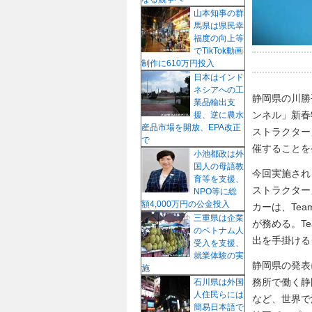
山本知事の群
馬県は県民幸
福度の向上等
でTikTok動画
制作に610万円投入
日本はインド
ネシアへの工
静岡県の川勝
業品輸出支
ンネル」新春
援、逆に農水
産品市場を開放、EPA改正
ストラクター
で
催することを
小池都政は外
国人の母語教
今回実施され
育等を支援、
ストラクター
NPO等に総
額4,000万円の公金投入
カーは、Te
三重県は企業
が務める。T
のベトナム人
出を手掛ける
受入を支援、
就業体験の実
静岡県の発表
施
務所で働く静
石川県は外国
人住民らには
など、世界で
簡易日本語で