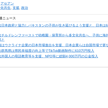
リ
アセアン
文化共生
,
支援
,
政治
連ニュース
は日本政府と協力しパキスタンの子供が生き延びるよう支援と、日本は6
はチルドレンファーストで幼稚園・保育所から多文化共生へ、子供に海
題と
権はウクライナ企業の日本市場進出を支援、日本企業らは自国市場で更
群馬県は県民幸福度の向上等でTikTok動画制作に610万円投入
外国人の母語教育等を支援、NPO等に総額4,000万円の公金投入