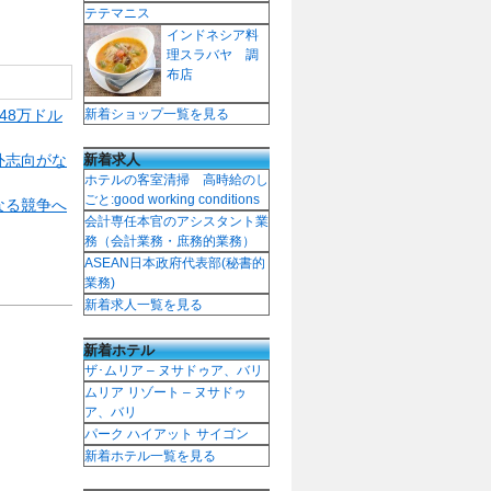
テテマニス
インドネシア料
理スラバヤ 調
布店
48万ドル
新着ショップ一覧を見る
新着求人
外志向がな
ホテルの客室清掃 高時給のし
ごと:good working conditions
なる競争へ
会計専任本官のアシスタント業
務（会計業務・庶務的業務）
ASEAN日本政府代表部(秘書的
業務)
新着求人一覧を見る
新着ホテル
ザ･ムリア – ヌサドゥア、バリ
ムリア リゾート – ヌサドゥ
ア、バリ
パーク ハイアット サイゴン
新着ホテル一覧を見る