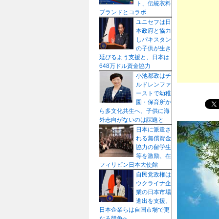
ト、伝統衣料
プ
ブランドとコラボ
ユニセフは日
本政府と協力
しパキスタン
の子供が生き
延びるよう支援と、日本は
648万ドル資金協力
小池都政はチ
ルドレンファ
ーストで幼稚
園・保育所か
ら多文化共生へ、子供に海
外志向がないのは課題と
日本に派遣さ
れる無償資金
協力の留学生
等を激励、在
フィリピン日本大使館
自民党政権は
ウクライナ企
業の日本市場
進出を支援、
日本企業らは自国市場で更
なる競争へ