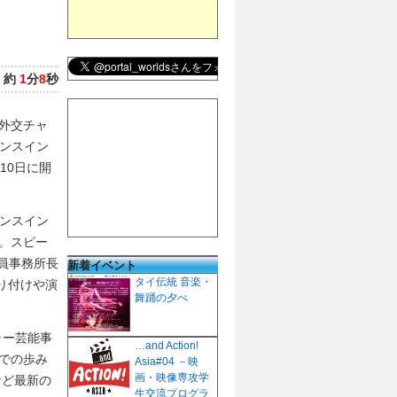
：
約
1
分
8
秒
外交チャ
ダンスイン
10日に開
ダンスイン
。スピー
在員事務所長
新着イベント
タイ伝統 音楽・
振り付けや演
舞踊の夕べ
ャー芸能事
…and Action!
での歩み
Asia#04 －映
画・映像専攻学
など最新の
生交流プログラ