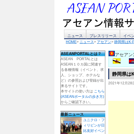
コ
ニュース
プレスリリース
イベ
HOME
>
ニュース
>
アセアン
>
静岡県はK
ン
ASEANPORTALとは？
アセアン
テ
ASEAN PORTALとは
ASEAN１０カ国に関連す
ン
る各種情報（イベント、求
静岡県は
人、ショップ、ホテルな
ツ
ど）の参照および登録が出
2021年12月28
来るサイトです。
本サイトの使い方は
こちら
へ
(ASEANポータルの歩き方)
からご確認下さい。
ス
最新ニュース
キ
ユニクロ・フ
ィリピンが日
ッ
比友好イベン