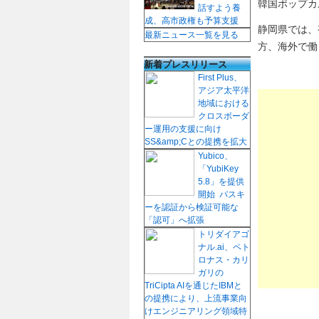
韓国ポップカ
話すよう養
成、高市政権も予算支援
静岡県では、
最新ニュース一覧を見る
方、海外で働
新着プレスリリース
First Plus、
アジア太平洋
地域における
クロスボーダ
ー運用の支援に向け
SS&amp;Cとの提携を拡大
Yubico、
「YubiKey
5.8」を提供
開始 パスキ
ーを認証から検証可能な
「認可」へ拡張
トリダイアゴ
ナル.ai、ペト
ロナス・カリ
ガリの
TriCipta AIを通じたIBMと
の提携により、上流事業向
けエンジニアリング領域特