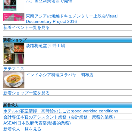
ル」国立新美術館で開催
東南アジアの短編ドキュメンタリー上映会Visual
Documentary Project 2016
新着イベント一覧を見る
新着ショップ
淡路梅薫堂 江井工場
テテマニス
インドネシア料理スラバヤ 調布店
新着ショップ一覧を見る
新着求人
ホテルの客室清掃 高時給のしごと:good working conditions
会計専任本官のアシスタント業務（会計業務・庶務的業務）
ASEAN日本政府代表部(秘書的業務)
新着求人一覧を見る