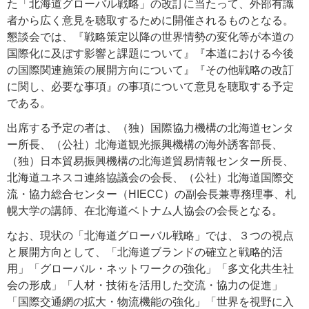
た「北海道グローバル戦略」の改訂に当たって、外部有識
者から広く意見を聴取するために開催されるものとなる。
懇談会では、『戦略策定以降の世界情勢の変化等が本道の
国際化に及ぼす影響と課題について』『本道における今後
の国際関連施策の展開方向について』『その他戦略の改訂
に関し、必要な事項』の事項について意見を聴取する予定
である。
出席する予定の者は、（独）国際協力機構の北海道センタ
ー所長、（公社）北海道観光振興機構の海外誘客部長、
（独）日本貿易振興機構の北海道貿易情報センター所長、
北海道ユネスコ連絡協議会の会長、（公社）北海道国際交
流・協力総合センター（HIECC）の副会長兼専務理事、札
幌大学の講師、在北海道ベトナム人協会の会長となる。
なお、現状の「北海道グローバル戦略」では、３つの視点
と展開方向として、「北海道ブランドの確立と戦略的活
用」「グローバル・ネットワークの強化」「多文化共生社
会の形成」「人材・技術を活用した交流・協力の促進」
「国際交通網の拡大・物流機能の強化」「世界を視野に入