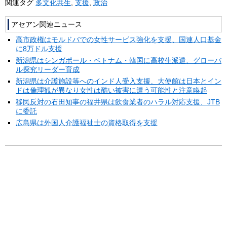
関連タグ
多文化共生
,
支援
,
政治
アセアン関連ニュース
高市政権はモルドバでの女性サービス強化を支援、国連人口基金
に8万ドル支援
新潟県はシンガポール・ベトナム・韓国に高校生派遣、グローバ
ル探究リーダー育成
新潟県は介護施設等へのインド人受入支援、大使館は日本とイン
ドは倫理観が異なり女性は酷い被害に遭う可能性と注意喚起
移民反対の石田知事の福井県は飲食業者のハラル対応支援、JTB
に委託
広島県は外国人介護福祉士の資格取得を支援