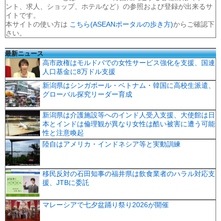
ント、求人、ショップ、ホテルなど）の参照および登録が出来るサ
イトです。
本サイトの使い方は
こちら(ASEANポータルの歩き方)
からご確認下
さい。
最新ニュース
高市政権はモルドバでの女性サービス強化を支援、国連
人口基金に8万ドル支援
新潟県はシンガポール・ベトナム・韓国に高校生派遣、
グローバル探究リーダー育成
新潟県は介護施設等へのインド人受入支援、大使館は日
本とインドは倫理観が異なり女性は酷い被害に遭う可能
性と注意喚起
陸自はアメリカ・インドネシア等と実動訓練
移民反対の石田知事の福井県は飲食業者のハラル対応支
援、JTBに委託
マレーシアで七夕盆踊り祭り2026が開催