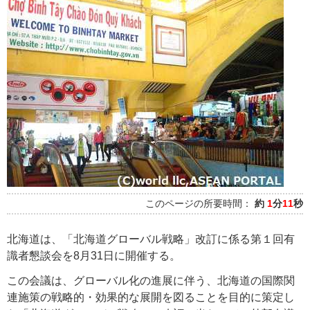
このページの所要時間：
約
1
分
11
秒
北海道は、「北海道グローバル戦略」改訂に係る第１回有
識者懇談会を8月31日に開催する。
この会議は、グローバル化の進展に伴う、北海道の国際関
連施策の戦略的・効果的な展開を図ることを目的に策定し