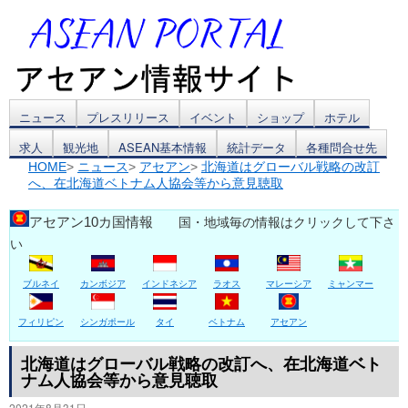
コ
ニュース
プレスリリース
イベント
ショップ
ホテル
求人
観光地
ASEAN基本情報
統計データ
各種問合せ先
ン
HOME
>
ニュース
>
アセアン
>
北海道はグローバル戦略の改訂
へ、在北海道ベトナム人協会等から意見聴取
テ
ン
アセアン10カ国情報
国・地域毎の情報はクリックして下さ
い
ツ
ブルネイ
カンボジア
インドネシア
ラオス
マレーシア
ミャンマー
へ
ス
フィリピン
シンガポール
タイ
ベトナム
アセアン
キ
北海道はグローバル戦略の改訂へ、在北海道ベト
ナム人協会等から意見聴取
ッ
2021年8月31日