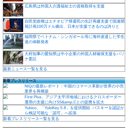
広島県は外国人介護福祉士の資格取得を支援
自民党政権はエチオピア帰還民の生計再建支援で国連開
発計画100万ドル拠出、日本が支援できるのは誇りと
福岡県でベトナム・シンガポール等に海外派遣した学生
達の体験発表
大村知事の愛知県は中小企業の外国人材確保支援をパソ
ナ委託
最新ニュース一覧を見る
新着プレスリリース
NIQの最新レポート：中国のコマース革新が世界の小売
業界を再構築
First Plus、アジア太平洋地域におけるクロスボーダー
運用の支援に向けSS&amp;Cとの提携を拡大
Yubico、「YubiKey 5.8」を提供開始 パスキーを認証か
ら検証可能な「認可」へ拡張
新着プレスリリース一覧を見る