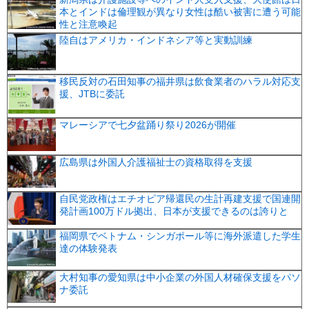
本とインドは倫理観が異なり女性は酷い被害に遭う可能
性と注意喚起
陸自はアメリカ・インドネシア等と実動訓練
移民反対の石田知事の福井県は飲食業者のハラル対応支
援、JTBに委託
マレーシアで七夕盆踊り祭り2026が開催
広島県は外国人介護福祉士の資格取得を支援
自民党政権はエチオピア帰還民の生計再建支援で国連開
発計画100万ドル拠出、日本が支援できるのは誇りと
福岡県でベトナム・シンガポール等に海外派遣した学生
達の体験発表
大村知事の愛知県は中小企業の外国人材確保支援をパソ
ナ委託