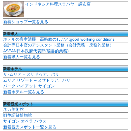
インドネシア料理スラバヤ 調布店
新着ショップ一覧を見る
新着求人
ホテルの客室清掃 高時給のしごと:good working conditions
会計専任本官のアシスタント業務（会計業務・庶務的業務）
ASEAN日本政府代表部(秘書的業務)
新着求人一覧を見る
新着ホテル
ザ･ムリア – ヌサドゥア、バリ
ムリア リゾート – ヌサドゥア、バリ
パーク ハイアット サイゴン
新着ホテル一覧を見る
新着観光スポット
ネカ美術館
戦争証跡博物館
サイゴン オペラ ハウス
新着観光スポット一覧を見る