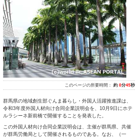
このページの所要時間：
約
0
分
45
秒
群馬県の地域創生部ぐんま暮らし・外国人活躍推進課は、
令和3年度外国人材向け合同企業説明会を、10月9日にホテ
ルラシーネ新前橋で開催することを発表した。
この外国人材向け合同企業説明会は、主催が群馬県、共催
が群馬労働局として開催されるものである。なお、（一