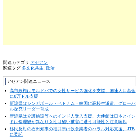
関連カテゴリ
アセアン
関連タグ
多文化共生
,
政治
アセアン関連ニュース
高市政権はモルドバでの女性サービス強化を支援、国連人口基金
に8万ドル支援
新潟県はシンガポール・ベトナム・韓国に高校生派遣、グローバ
ル探究リーダー育成
新潟県は介護施設等へのインド人受入支援、大使館は日本とイン
ドは倫理観が異なり女性は酷い被害に遭う可能性と注意喚起
移民反対の石田知事の福井県は飲食業者のハラル対応支援、JTB
に委託