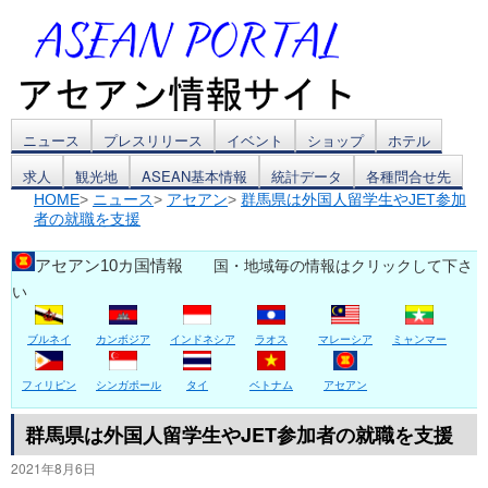
コ
ニュース
プレスリリース
イベント
ショップ
ホテル
求人
観光地
ASEAN基本情報
統計データ
各種問合せ先
ン
HOME
>
ニュース
>
アセアン
>
群馬県は外国人留学生やJET参加
者の就職を支援
テ
ン
アセアン10カ国情報
国・地域毎の情報はクリックして下さ
い
ツ
ブルネイ
カンボジア
インドネシア
ラオス
マレーシア
ミャンマー
へ
ス
フィリピン
シンガポール
タイ
ベトナム
アセアン
キ
群馬県は外国人留学生やJET参加者の就職を支援
2021年8月6日
ッ