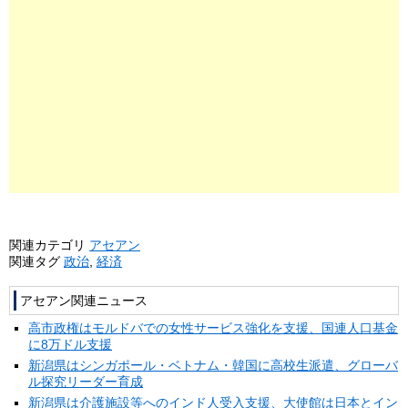
関連カテゴリ
アセアン
関連タグ
政治
,
経済
アセアン関連ニュース
高市政権はモルドバでの女性サービス強化を支援、国連人口基金
に8万ドル支援
新潟県はシンガポール・ベトナム・韓国に高校生派遣、グローバ
ル探究リーダー育成
新潟県は介護施設等へのインド人受入支援、大使館は日本とイン