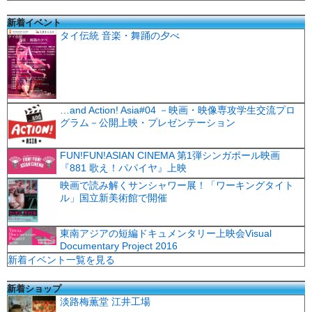
新着イベント
タイ伝統 音楽・舞踊の夕べ
…and Action! Asia#04 －映画・映像専攻学生交流プロ
グラム－公開上映・プレゼンテーション
FUN!FUN!ASIAN CINEMA 第1弾シンガポール映画
『881 歌え！パパイヤ』上映
映画で読み解くサンシャワー展！「ワーキングタイト
ル」国立新美術館で開催
東南アジアの短編ドキュメンタリー上映会Visual
Documentary Project 2016
新着イベント一覧を見る
新着ショップ
淡路梅薫堂 江井工場