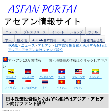
コ
ニュース
プレスリリース
イベント
ショップ
ホテル
求人
観光地
ASEAN基本情報
統計データ
各種問合せ先
ン
HOME
>
ニュース
>
アセアン
>
日本政策投資銀とあおぞら銀行は
アジア・アセアン向けファンド設立
テ
ン
アセアン10カ国情報
国・地域毎の情報はクリックして下さ
い
ツ
ブルネイ
カンボジア
インドネシア
ラオス
マレーシア
ミャンマー
へ
ス
フィリピン
シンガポール
タイ
ベトナム
アセアン
キ
日本政策投資銀とあおぞら銀行はアジア・アセア
ン向けファンド設立
ッ
2021年7月14日