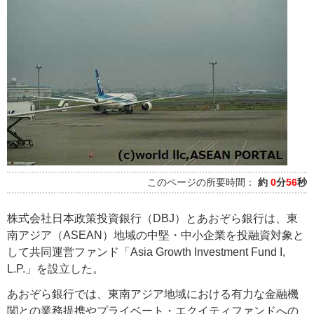
このページの所要時間：
約
0
分
56
秒
株式会社日本政策投資銀行（DBJ）とあおぞら銀行は、東
南アジア（ASEAN）地域の中堅・中小企業を投融資対象と
して共同運営ファンド「Asia Growth Investment Fund I,
L.P.」を設立した。
あおぞら銀行では、東南アジア地域における有力な金融機
関との業務提携やプライベート・エクイティファンドへの