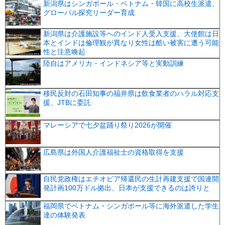
新潟県はシンガポール・ベトナム・韓国に高校生派遣、
グローバル探究リーダー育成
新潟県は介護施設等へのインド人受入支援、大使館は日
本とインドは倫理観が異なり女性は酷い被害に遭う可能
性と注意喚起
陸自はアメリカ・インドネシア等と実動訓練
移民反対の石田知事の福井県は飲食業者のハラル対応支
援、JTBに委託
マレーシアで七夕盆踊り祭り2026が開催
広島県は外国人介護福祉士の資格取得を支援
自民党政権はエチオピア帰還民の生計再建支援で国連開
発計画100万ドル拠出、日本が支援できるのは誇りと
福岡県でベトナム・シンガポール等に海外派遣した学生
達の体験発表