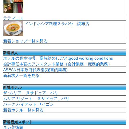
テテマニス
インドネシア料理スラバヤ 調布店
新着ショップ一覧を見る
新着求人
ホテルの客室清掃 高時給のしごと:good working conditions
会計専任本官のアシスタント業務（会計業務・庶務的業務）
ASEAN日本政府代表部(秘書的業務)
新着求人一覧を見る
新着ホテル
ザ･ムリア – ヌサドゥア、バリ
ムリア リゾート – ヌサドゥア、バリ
パーク ハイアット サイゴン
新着ホテル一覧を見る
新着観光スポット
ネカ美術館