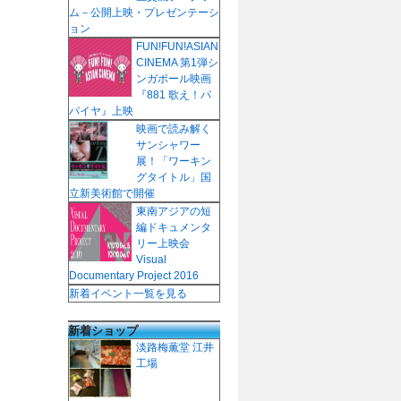
ム－公開上映・プレゼンテーシ
ョン
FUN!FUN!ASIAN
CINEMA 第1弾シ
ンガポール映画
『881 歌え！パ
パイヤ』上映
映画で読み解く
サンシャワー
展！「ワーキン
グタイトル」国
立新美術館で開催
東南アジアの短
編ドキュメンタ
リー上映会
Visual
Documentary Project 2016
新着イベント一覧を見る
新着ショップ
淡路梅薫堂 江井
工場