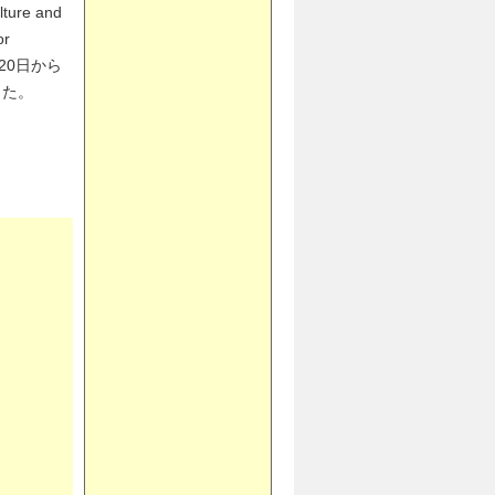
re and
or
20日から
した。