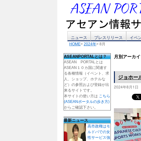
コ
ニュース
プレスリリース
イベ
HOME
>
2024年
> 8月
ン
ASEANPORTALとは？
月別アーカイ
テ
ASEAN PORTALとは
ASEAN１０カ国に関連す
ン
る各種情報（イベント、求
ジョホー
人、ショップ、ホテルな
ツ
ど）の参照および登録が出
2024年8月1日
来るサイトです。
本サイトの使い方は
こちら
へ
(ASEANポータルの歩き方)
からご確認下さい。
ス
最新ニュース
キ
高市政権はモ
ルドバでの女
ッ
性サービス強