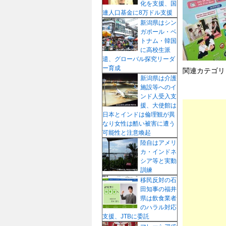
化を支援、国
プ
連人口基金に8万ドル支援
新潟県はシン
ガポール・ベ
トナム・韓国
に高校生派
遣、グローバル探究リーダ
ー育成
関連カテゴリ
新潟県は介護
施設等へのイ
ンド人受入支
援、大使館は
日本とインドは倫理観が異
なり女性は酷い被害に遭う
可能性と注意喚起
陸自はアメリ
カ・インドネ
シア等と実動
訓練
移民反対の石
田知事の福井
県は飲食業者
のハラル対応
支援、JTBに委託