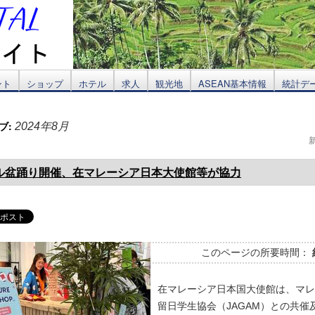
ント
ショップ
ホテル
求人
観光地
ASEAN基本情報
統計デ
ブ:
2024年8月
ル盆踊り開催、在マレーシア日本大使館等が協力
このページの所要時間：
在マレーシア日本国大使館は、マレ
留日学生協会（JAGAM）との共催