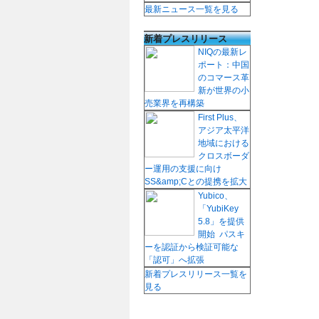
最新ニュース一覧を見る
新着プレスリリース
NIQの最新レ
ポート：中国
のコマース革
新が世界の小
売業界を再構築
First Plus、
アジア太平洋
地域における
クロスボーダ
ー運用の支援に向け
SS&amp;Cとの提携を拡大
Yubico、
「YubiKey
5.8」を提供
開始 パスキ
ーを認証から検証可能な
「認可」へ拡張
新着プレスリリース一覧を
見る