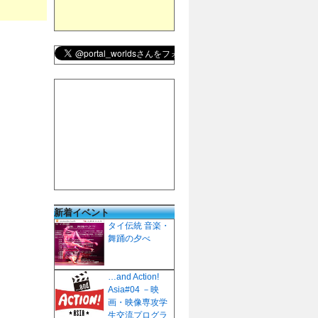
新着イベント
タイ伝統 音楽・
舞踊の夕べ
…and Action!
Asia#04 －映
画・映像専攻学
生交流プログラ