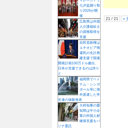
マレーシアで
七夕盆踊り祭
り2026が開
催
21 / 21
«
広島県は外国
人介護福祉士
の資格取得を
支援
自民党政権は
エチオピア帰
還民の生計再
建支援で国連
開発計画100万ドル拠出、
日本が支援できるのは誇り
と
福岡県でベト
ナム・シンガ
ポール等に海
外派遣した学
生達の体験発表
大村知事の愛
知県は中小企
業の外国人材
確保支援をパ
ソナ委託