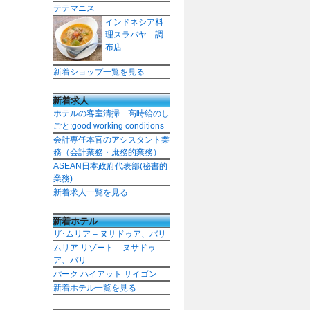
テテマニス
インドネシア料
理スラバヤ 調
布店
新着ショップ一覧を見る
新着求人
ホテルの客室清掃 高時給のし
ごと:good working conditions
会計専任本官のアシスタント業
務（会計業務・庶務的業務）
ASEAN日本政府代表部(秘書的
業務)
新着求人一覧を見る
新着ホテル
ザ･ムリア – ヌサドゥア、バリ
ムリア リゾート – ヌサドゥ
ア、バリ
パーク ハイアット サイゴン
新着ホテル一覧を見る