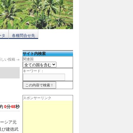
ータ
各種問合せ先
サイト内検索
新しい投稿
→
関連国
キーワード：
スポンサーリンク
約
0
分
48
秒
ーシア元
及び建徳武