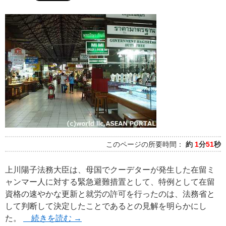
このページの所要時間：
約
1
分
51
秒
上川陽子法務大臣は、母国でクーデターが発生した在留ミ
ャンマー人に対する緊急避難措置として、特例として在留
資格の速やかな更新と就労の許可を行ったのは、法務省と
して判断して決定したことであるとの見解を明らかにし
た。
続きを読む
→