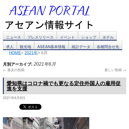
コ
ニュース
プレスリリース
イベント
ショップ
ホテル
求人
観光地
ASEAN基本情報
統計データ
各種問合せ先
ン
HOME
>
2021年
> 6月
テ
月別アーカイブ:
2021年6月
ン
←
過去の投稿
新しい投稿
→
ツ
愛知県はコロナ禍でも更なる定住外国人の雇用促
進を支援
へ
2021年6月8日
ス
キ
ッ