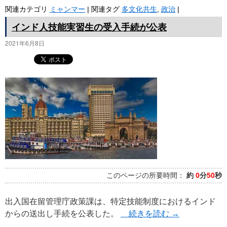
関連カテゴリ
ミャンマー
|
関連タグ
多文化共生
,
政治
|
インド人技能実習生の受入手続が公表
2021年6月8日
このページの所要時間：
約
0
分
50
秒
出入国在留管理庁政策課は、特定技能制度におけるインド
からの送出し手続を公表した。
続きを読む
→