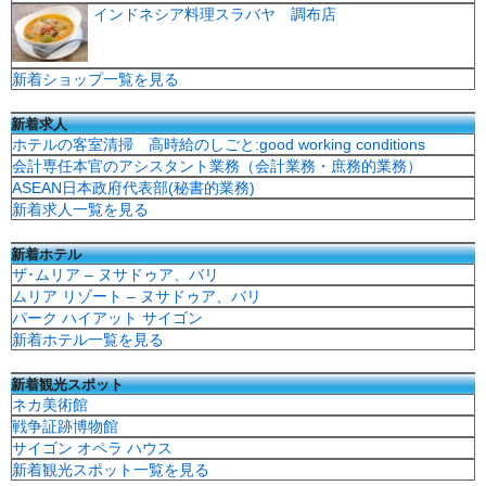
インドネシア料理スラバヤ 調布店
新着ショップ一覧を見る
新着求人
ホテルの客室清掃 高時給のしごと:good working conditions
会計専任本官のアシスタント業務（会計業務・庶務的業務）
ASEAN日本政府代表部(秘書的業務)
新着求人一覧を見る
新着ホテル
ザ･ムリア – ヌサドゥア、バリ
ムリア リゾート – ヌサドゥア、バリ
パーク ハイアット サイゴン
新着ホテル一覧を見る
新着観光スポット
ネカ美術館
戦争証跡博物館
サイゴン オペラ ハウス
新着観光スポット一覧を見る