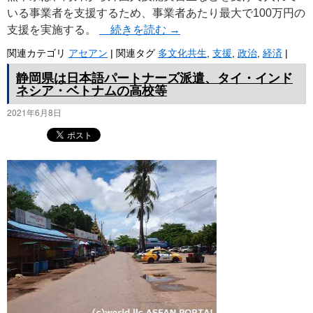
いる事業者を支援するため、事業者あたり最大で100万円の
支援を実施する。
続きを読む
→
関連カテゴリ
アセアン
|
関連タグ
多文化共生
,
支援
,
政治
,
経済
|
静岡県は日本語パートナーズ派遣、タイ・インド
ネシア・ベトナムの高校等
2021年6月8日