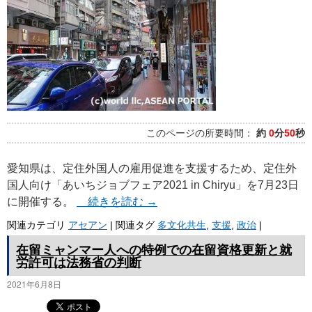
プ
このページの所要時間：
約
0
分
50
秒
愛知県は、定住外国人の雇用促進を支援するため、定住外
国人向け「あいちジョブフェア2021 in Chiryu」を7月23日
に開催する。
続きを読む
→
関連カテゴリ
アセアン
|
関連タグ
多文化共生
,
支援
,
政治
|
在留ミャンマー人への特例での在留資格更新と就
労許可は法務省の判断
2021年6月8日