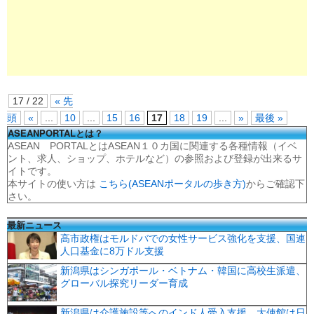
17 / 22
« 先
頭
«
...
10
...
15
16
17
18
19
...
»
最後 »
ASEANPORTALとは？
ASEAN PORTALとはASEAN１０カ国に関連する各種情報（イベ
ント、求人、ショップ、ホテルなど）の参照および登録が出来るサ
イトです。
本サイトの使い方は
こちら(ASEANポータルの歩き方)
からご確認下
さい。
最新ニュース
高市政権はモルドバでの女性サービス強化を支援、国連
人口基金に8万ドル支援
新潟県はシンガポール・ベトナム・韓国に高校生派遣、
グローバル探究リーダー育成
新潟県は介護施設等へのインド人受入支援、大使館は日