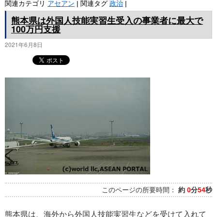
関連カテゴリ
アセアン
|
関連タグ
政治
|
熊本県は外国人技能実習生受入の事業者に最大で
100万円支援
2021年6月8日
このページの所要時間：
約
0
分
54
秒
熊本県は、海外から外国人技能実習生などを受けて入れて