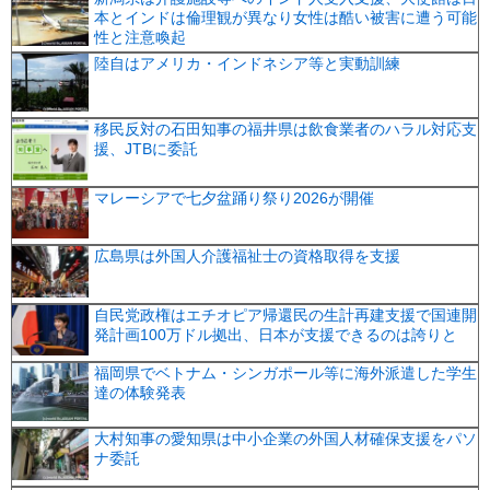
本とインドは倫理観が異なり女性は酷い被害に遭う可能
性と注意喚起
陸自はアメリカ・インドネシア等と実動訓練
移民反対の石田知事の福井県は飲食業者のハラル対応支
援、JTBに委託
マレーシアで七夕盆踊り祭り2026が開催
広島県は外国人介護福祉士の資格取得を支援
自民党政権はエチオピア帰還民の生計再建支援で国連開
発計画100万ドル拠出、日本が支援できるのは誇りと
福岡県でベトナム・シンガポール等に海外派遣した学生
達の体験発表
大村知事の愛知県は中小企業の外国人材確保支援をパソ
ナ委託