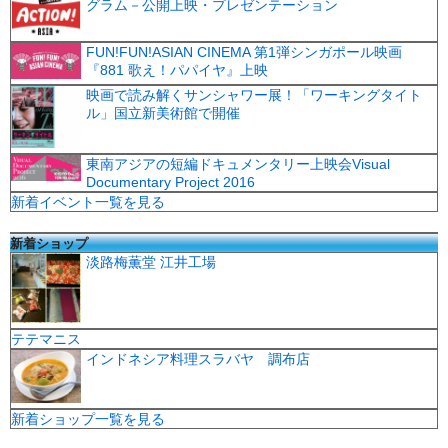
グラム－公開上映・プレゼンテーション
FUN!FUN!ASIAN CINEMA 第1弾シンガポール映画
『881 歌え！パパイヤ』上映
映画で読み解くサンシャワー展！「ワーキングタイト
ル」国立新美術館で開催
東南アジアの短編ドキュメンタリー上映会Visual
Documentary Project 2016
新着イベント一覧を見る
新着ショップ
淡路梅薫堂 江井工場
テテマニス
インドネシア料理スラバヤ 調布店
新着ショップ一覧を見る