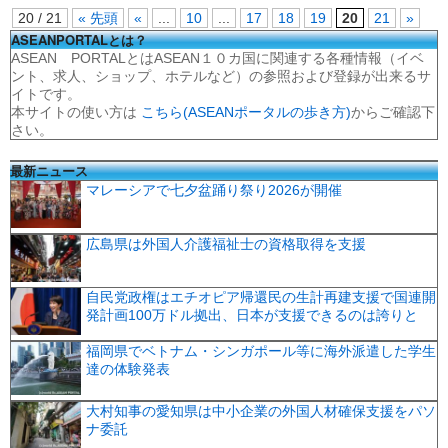
20 / 21
« 先頭
«
...
10
...
17
18
19
20
21
»
ASEANPORTALとは？
ASEAN PORTALとはASEAN１０カ国に関連する各種情報（イベ
ント、求人、ショップ、ホテルなど）の参照および登録が出来るサ
イトです。
本サイトの使い方は
こちら(ASEANポータルの歩き方)
からご確認下
さい。
最新ニュース
マレーシアで七夕盆踊り祭り2026が開催
広島県は外国人介護福祉士の資格取得を支援
自民党政権はエチオピア帰還民の生計再建支援で国連開
発計画100万ドル拠出、日本が支援できるのは誇りと
福岡県でベトナム・シンガポール等に海外派遣した学生
達の体験発表
大村知事の愛知県は中小企業の外国人材確保支援をパソ
ナ委託