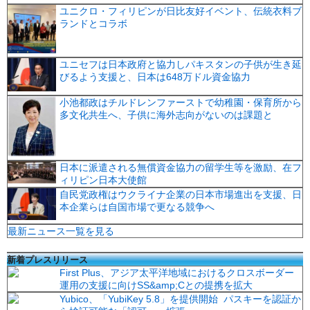
ユニクロ・フィリピンが日比友好イベント、伝統衣料ブ
ランドとコラボ
ユニセフは日本政府と協力しパキスタンの子供が生き延
びるよう支援と、日本は648万ドル資金協力
小池都政はチルドレンファーストで幼稚園・保育所から
多文化共生へ、子供に海外志向がないのは課題と
日本に派遣される無償資金協力の留学生等を激励、在フ
ィリピン日本大使館
自民党政権はウクライナ企業の日本市場進出を支援、日
本企業らは自国市場で更なる競争へ
最新ニュース一覧を見る
新着プレスリリース
First Plus、アジア太平洋地域におけるクロスボーダー
運用の支援に向けSS&amp;Cとの提携を拡大
Yubico、「YubiKey 5.8」を提供開始 パスキーを認証か