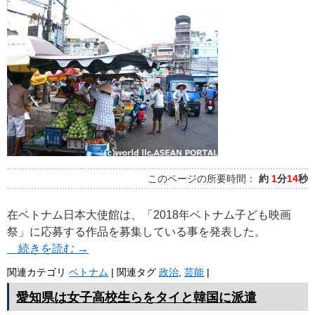
このページの所要時間：
約
1
分
14
秒
在ベトナム日本大使館は、「2018年ベトナム子ども映画
祭」に応募する作品を募集している事を発表した。
続きを読む
→
関連カテゴリ
ベトナム
|
関連タグ
政治
,
芸能
|
愛知県は女子高校生らをタイと韓国に派遣