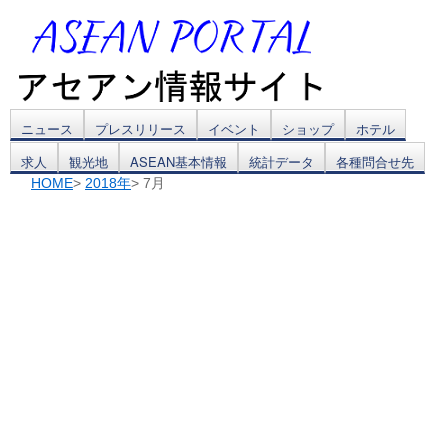
コ
ニュース
プレスリリース
イベント
ショップ
ホテル
求人
観光地
ASEAN基本情報
統計データ
各種問合せ先
ン
HOME
>
2018年
> 7月
テ
ン
ツ
へ
ス
キ
ッ