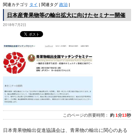
関連カテゴリ
タイ
|
関連タグ
政治
|
日本産青果物等の輸出拡大に向けたセミナー開催
2018年7月2日
このページの所要時間：
約
1
分
13
秒
日本青果物輸出促進協議会は、青果物の輸出に関心のある