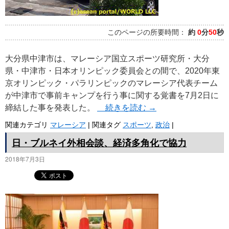
このページの所要時間：
約
0
分
50
秒
大分県中津市は、マレーシア国立スポーツ研究所・大分
県・中津市・日本オリンピック委員会との間で、2020年東
京オリンピック・パラリンピックのマレーシア代表チーム
が中津市で事前キャンプを行う事に関する覚書を7月2日に
締結した事を発表した。
続きを読む
→
関連カテゴリ
マレーシア
|
関連タグ
スポーツ
,
政治
|
日・ブルネイ外相会談、経済多角化で協力
2018年7月3日