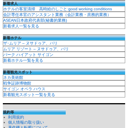
新着求人
ホテルの客室清掃 高時給のしごと:good working conditions
会計専任本官のアシスタント業務（会計業務・庶務的業務）
ASEAN日本政府代表部(秘書的業務)
新着求人一覧を見る
新着ホテル
ザ･ムリア – ヌサドゥア、バリ
ムリア リゾート – ヌサドゥア、バリ
パーク ハイアット サイゴン
新着ホテル一覧を見る
新着観光スポット
ネカ美術館
戦争証跡博物館
サイゴン オペラ ハウス
新着観光スポット一覧を見る
規約等
利用規約
個人情報の取り扱い
著作権と転載について