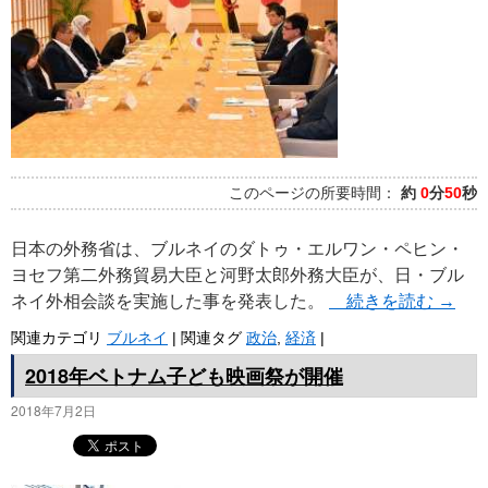
このページの所要時間：
約
0
分
50
秒
日本の外務省は、ブルネイのダトゥ・エルワン・ペヒン・
ヨセフ第二外務貿易大臣と河野太郎外務大臣が、日・ブル
ネイ外相会談を実施した事を発表した。
続きを読む
→
関連カテゴリ
ブルネイ
|
関連タグ
政治
,
経済
|
2018年ベトナム子ども映画祭が開催
2018年7月2日