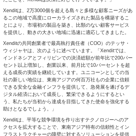
Xenditは、2万3000個を超える島々と多様な顧客ニーズがあ
るこの地域で高度にローカライズされた製品を構築するこ
とにより、市場初の製品を築き、比類のない顧客サービス
を提供し、動きの大きい地域に迅速に適応してきました。
Xenditの共同創業者で最高執行責任者（COO）のテッサ・
ウィジャヤは、次のように述べています。「Xenditでは、
インドネシアとフィリピンでの決済総額が前年比で200パー
セント以上増加し、創業以来、前月比で10パーセントを超
える成長の実績を継続しています。ユニコーンとしての当
社の新しい地位は、東南アジアの何百万社もの企業に信頼
できる安全な金融インフラを提供して、急発展を遂げるデ
ジタル経済において成長し、繁栄できるようにするとい
う、私たちが当初から達成を目指してきた使命を強化する
助けとなるでしょう。」
Xenditは、平等な競争環境を作り出すテクノロジーへのア
クセスを拡大することで、東南アジア特有の信頼性とイン
フラストラクチャーの障壁に対するソリューションを提供