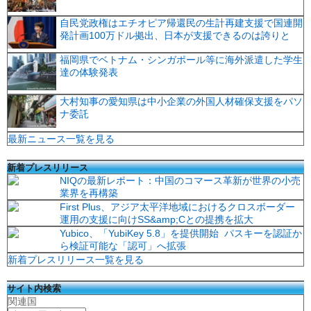
自民党政権はエチオピア帰還民の生計再建支援で国連開
発計画100万ドル拠出、日本が支援できるのは誇りと
福岡県でベトナム・シンガポール等に海外派遣した学生
達の体験発表
大村知事の愛知県は中小企業の外国人材確保支援をパソ
ナ委託
最新ニュース一覧を見る
新着プレスリリース
NIQの最新レポート：中国のコマース革新が世界の小売
業界を再構築
First Plus、アジア太平洋地域におけるクロスボーダー
運用の支援に向けSS&amp;Cとの提携を拡大
Yubico、「YubiKey 5.8」を提供開始 パスキーを認証か
ら検証可能な「認可」へ拡張
新着プレスリリース一覧を見る
サイト内検索
関連国