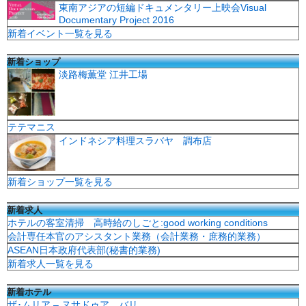
東南アジアの短編ドキュメンタリー上映会Visual
Documentary Project 2016
新着イベント一覧を見る
新着ショップ
淡路梅薫堂 江井工場
テテマニス
インドネシア料理スラバヤ 調布店
新着ショップ一覧を見る
新着求人
ホテルの客室清掃 高時給のしごと:good working conditions
会計専任本官のアシスタント業務（会計業務・庶務的業務）
ASEAN日本政府代表部(秘書的業務)
新着求人一覧を見る
新着ホテル
ザ･ムリア – ヌサドゥア、バリ