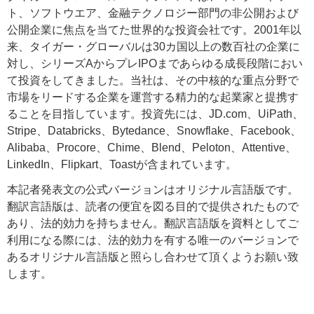
ト、ソフトウエア、金融テクノロジー部門の非公開および
公開企業に焦点を当てた世界的な投資会社です。2001年以
来、タイガー・グローバルは30カ国以上の数百社の企業に
対し、シリーズAからプレIPOまであらゆる成長段階におい
て投資をしてきました。当社は、その中核的な重点分野で
市場をリードする企業を運営する精力的な起業家と提携す
ることを目指しています。投資先には、JD.com、UiPath、
Stripe、Databricks、Bytedance、Snowflake、Facebook、
Alibaba、Procore、Chime、Blend、Peloton、Attentive、
LinkedIn、Flipkart、Toastが含まれています。
本記者発表文の公式バージョンはオリジナル言語版です。
翻訳言語版は、読者の便宜を図る目的で提供されたもので
あり、法的効力を持ちません。翻訳言語版を資料としてご
利用になる際には、法的効力を有する唯一のバージョンで
あるオリジナル言語版と照らし合わせて頂くようお願い致
します。