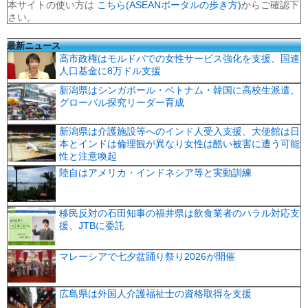
本サイトの使い方は
こちら(ASEANポータルの歩き方)
からご確認下
さい。
最新ニュース
高市政権はモルドバでの女性サービス強化を支援、国連
人口基金に8万ドル支援
新潟県はシンガポール・ベトナム・韓国に高校生派遣、
グローバル探究リーダー育成
新潟県は介護施設等へのインド人受入支援、大使館は日
本とインドは倫理観が異なり女性は酷い被害に遭う可能
性と注意喚起
陸自はアメリカ・インドネシア等と実動訓練
移民反対の石田知事の福井県は飲食業者のハラル対応支
援、JTBに委託
マレーシアで七夕盆踊り祭り2026が開催
広島県は外国人介護福祉士の資格取得を支援