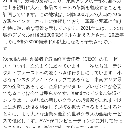
Xenditは、最新の投資により、東南アジアの一部の国への
進出を視野に入れ、製品スイートの革新を継続することを
計画しています。この地域は、5億8000万人の人口の70%
が現在インターネットに接続しており、革新と変革に向け
た特に魅力的な背景を示しています。2021年には、この地
域のデジタル経済は1000億米ドルを超えるとされ、2025年
までに3倍の3000億米ドル以上になると予想されていま
す。
Xenditの共同創業者で最高経営責任者（CEO）のモーゼ
ス・ロウは、次のように述べています。「私たちは、デジ
タル・ファーストへの驚くべき移行を目にしています。小
さなインスタグラム・ショップであろうと、東南アジア最
大の企業であろうと、企業にデジタル・プレゼンスが必要
であることは今では明らかです。Xenditのデジタル決済イ
ンフラは、この地域の新しいクラスの起業家がこれまで以
上に迅速に決済を開始して規模を拡大できるようにすると
ともに、より大きな企業を最新の世界クラスの金融サービ
スで強化します。AWSがコンピューティングに対して行っ
たことを、Xenditは決済に対して行っています。」