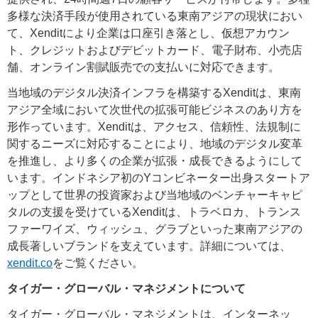
多様な決済手段が使用されている東南アジアの現状におい
て、Xenditにより企業は口座引き落とし、仮想アカウン
ト、クレジットおよびデビットカード、電子財布、小売店
舗、オンライン割賦販売での支払いに対応できます。
当地域のデジタル決済インフラを構築するXenditは、東南
アジア全域において次世代の拡張可能ビジネスのあり方を
形作っています。Xenditは、アクセス、信頼性、法規制に
関するニーズに対応することにより、地域のデジタル変革
を推進し、より多くの企業が拡張・成長できるようにして
います。インドネシア初のYコンビネーター出身スタートア
ップとして世界の投資家および当地域のベンチャーキャピ
タルの支援を受けているXenditは、トラベロカ、トランス
ファーワイズ、ウィッシュ、グラブといった東南アジアの
成長著しいブランドを支えています。詳細については、
xendit.co
をご覧ください。
タイガー・グローバル・マネジメントについて
タイガー・グローバル・マネジメントは、インターネッ