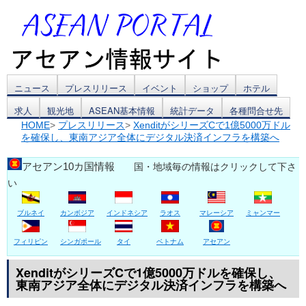
コ
ニュース
プレスリリース
イベント
ショップ
ホテル
求人
観光地
ASEAN基本情報
統計データ
各種問合せ先
ン
HOME
>
プレスリリース
>
XenditがシリーズCで1億5000万ドル
を確保し、東南アジア全体にデジタル決済インフラを構築へ
テ
ン
アセアン10カ国情報
国・地域毎の情報はクリックして下さ
い
ツ
ブルネイ
カンボジア
インドネシア
ラオス
マレーシア
ミャンマー
へ
ス
フィリピン
シンガポール
タイ
ベトナム
アセアン
キ
XenditがシリーズCで1億5000万ドルを確保し、
東南アジア全体にデジタル決済インフラを構築へ
ッ