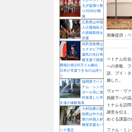
マレーシアで
七夕盆踊り祭
り2026が開
催
広島県は外国
人介護福祉士
の資格取得を
画像提供：ベ
支援
自民党政権は
エチオピア帰
還民の生計再
ベトナム社会
建支援で国連
開発計画100万ドル拠出、
への表敬、フ
日本が支援できるのは誇り
談、ブイ・タ
と
施した。
福岡県でベト
ナム・シンガ
ヴォー・ヴァ
ポール等に海
両殿下への温
外派遣した学
生達の体験発表
トナムを訪問
大村知事の愛
謝意を伝え、
知県は中小企
めぐる課題の
業の外国人材
確保支援をパ
ファム・ミン
ソナ委託