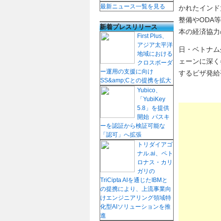
最新ニュース一覧を見る
かれたインド
整備やODA
新着プレスリリース
本の経済協力
First Plus、
アジア太平洋
日・ベトナム
地域における
ェーンに深く
クロスボーダ
ー運用の支援に向け
するビザ発給
SS&amp;Cとの提携を拡大
Yubico、
「YubiKey
5.8」を提供
開始 パスキ
ーを認証から検証可能な
「認可」へ拡張
トリダイアゴ
ナル.ai、ペト
ロナス・カリ
ガリの
TriCipta AIを通じたIBMと
の提携により、上流事業向
けエンジニアリング領域特
化型AIソリューションを推
進