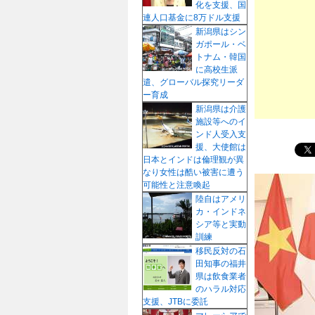
化を支援、国
プ
連人口基金に8万ドル支援
新潟県はシン
ガポール・ベ
トナム・韓国
に高校生派
遣、グローバル探究リーダ
ー育成
新潟県は介護
施設等へのイ
ンド人受入支
援、大使館は
日本とインドは倫理観が異
なり女性は酷い被害に遭う
可能性と注意喚起
陸自はアメリ
カ・インドネ
シア等と実動
訓練
移民反対の石
田知事の福井
県は飲食業者
のハラル対応
支援、JTBに委託