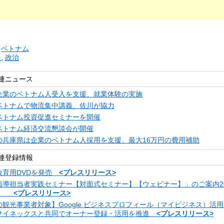
リ
ベトナム
援
,
政治
連ニュース
企業のベトナム人受入を支援、就業体験の実施
ベトナムで物流集中講義、佐川が協力
ベトナム投資促進セミナーを開催
ベトナム経済交流懇談会が開催
の兵庫県は企業のベトナム人採用を支援、最大16万円の費用補助
連登録情報
教育用DVDを発売
<プレスリリース>
指導担当者実践セミナー【対面式セミナー】【ウェビナー】」のご案内20
金）
<プレスリリース>
観光事業者対象】Google ビジネスプロフィール（マイビジネス）活
サイネックスと共同でオーナー登録・活用を推進
<プレスリリース>