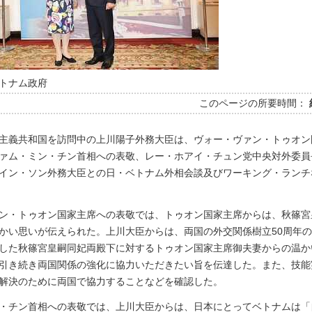
トナム政府
このページの所要時間：
主義共和国を訪問中の上川陽子外務大臣は、ヴォー・ヴァン・トゥオン
ァム・ミン・チン首相への表敬、レー・ホアイ・チュン党中央対外委員
イン・ソン外務大臣との日・ベトナム外相会談及びワーキング・ランチ
ン・トゥオン国家主席への表敬では、トゥオン国家主席からは、秋篠宮
かい思いが伝えられた。上川大臣からは、両国の外交関係樹立50周年
した秋篠宮皇嗣同妃両殿下に対するトゥオン国家主席御夫妻からの温か
引き続き両国関係の強化に協力いただきたい旨を伝達した。また、技能
解決のために両国で協力することなどを確認した。
・チン首相への表敬では、上川大臣からは、日本にとってベトナムは「