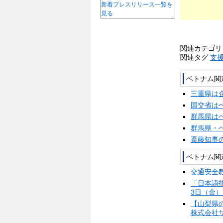
新着プレスリリース一覧を
見る
関連カテゴ
関連タグ
支
ベトナム関
三重県は
国交省は
群馬県は
群馬県・
斎藤知事
ベトナム関
交通安全
「日本語
3日（
【山梨県の
株式会社