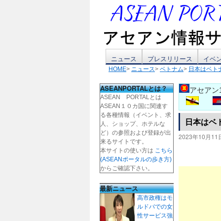
コ
ニュース
プレスリリース
イベ
HOME
>
ニュース
>
ベトナム
>
日本はベト
ン
ASEANPORTALとは？
アセアン
テ
ASEAN PORTALとは
ASEAN１０カ国に関連す
ン
る各種情報（イベント、求
日本はベ
人、ショップ、ホテルな
ツ
ど）の参照および登録が出
2023年10月11
来るサイトです。
本サイトの使い方は
こちら
へ
(ASEANポータルの歩き方)
からご確認下さい。
ス
最新ニュース
キ
高市政権はモ
ルドバでの女
ッ
性サービス強