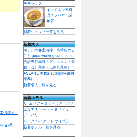
テテマニス
インドネシア料
理スラバヤ 調
布店
新着ショップ一覧を見る
新着求人
ホテルの客室清掃 高時給のし
ごと:good working conditions
会計専任本官のアシスタント業
務（会計業務・庶務的業務）
ASEAN日本政府代表部(秘書的
業務)
新着求人一覧を見る
新着ホテル
ザ･ムリア – ヌサドゥア、バリ
ムリア リゾート – ヌサドゥ
23年3月
ア、バリ
パーク ハイアット サイゴン
用を支援。
新着ホテル一覧を見る