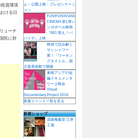
ム－公開上映・プレゼンテーシ
の投資環境
ョン
における日
FUN!FUN!ASIAN
CINEMA 第1弾シ
ンガポール映画
リューチ
『881 歌え！パ
国民に対
パイヤ』上映
映画で読み解く
サンシャワー
展！「ワーキン
グタイトル」国
立新美術館で開催
東南アジアの短
編ドキュメンタ
リー上映会
Visual
Documentary Project 2016
新着イベント一覧を見る
新着ショップ
淡路梅薫堂 江井
工場