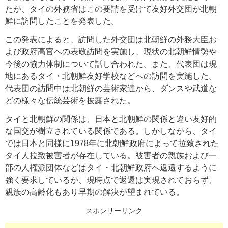
たが、タイの外務省はこの要請を受けて友好外交団が北朝
鮮に訪問したことを発表した。
この発表によると、訪問した外交団は北朝鮮の外務大臣お
よび政府高官への表敬訪問を実施し、現状の北朝鮮情勢や
今後の協力体制について話し合われた。また、代表団は現
地にあるタイ・北朝鮮友好学校などへの訪問を実施した。
代表団の訪問中は北朝鮮の芸術家達から、ダンスや武道な
どの様々な伝統芸術を披露された。
タイと北朝鮮の関係は、日本と北朝鮮の関係と違い友好的
な国交が樹立されている関係である。しかしながら、タイ
では日本と同様に1978年に北朝鮮政府によって拉致された
タイ人拉致被害者が存在している。被害者の親族および一
部の人権派団体などはタイ・北朝鮮政府へ返還するように
強く要求しているが、現時点で返還は実現されておらず、
親族の高齢化もあり早期の解決が望まれている。
スポンサーリンク