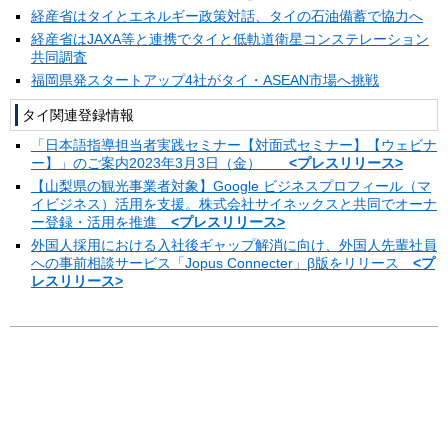
経産省はタイとエネルギー政策対話、タイの石油備蓄で協力へ
経産省はJAXA等と連携でタイと低軌道衛星コンステレーション
共同調査
福岡県発スタートアップ4社がタイ・ASEAN市場へ挑戦
タイ関連登録情報
「日本語指導担当者実践セミナー【対面式セミナー】【ウェビナ
ー】」のご案内2023年3月3日（金）
<プレスリリース>
【山梨県の観光事業者対象】Google ビジネスプロフィール（マ
イビジネス）活用を支援。株式会社サイネックスと共同でオーナ
ー登録・活用を推進
<プレスリリース>
外国人採用における入社後ギャップ解消に向け、外国人先輩社員
への事前相談サービス「Jopus Connecter」β版をリリース
<プ
レスリリース>