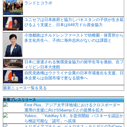
ランドとコラボ
ユニセフは日本政府と協力しパキスタンの子供が生き延
びるよう支援と、日本は648万ドル資金協力
小池都政はチルドレンファーストで幼稚園・保育所から
多文化共生へ、子供に海外志向がないのは課題と
日本に派遣される無償資金協力の留学生等を激励、在フ
ィリピン日本大使館
自民党政権はウクライナ企業の日本市場進出を支援、日
本企業らは自国市場で更なる競争へ
最新ニュース一覧を見る
新着プレスリリース
First Plus、アジア太平洋地域におけるクロスボーダー
運用の支援に向けSS&amp;Cとの提携を拡大
Yubico、「YubiKey 5.8」を提供開始 パスキーを認証か
ら検証可能な「認可」へ拡張
トリダイアゴナル.ai、ペトロナス・カリガリのTriCipta