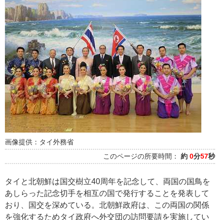
画像提供：タイ外務省
このページの所要時間：
約
0
分
57
秒
タイと北朝鮮は国交樹立40周年を記念して、両国の国鳥を
あしらった記念切手を相互の国で発行することを発表して
おり、国交を深めている。北朝鮮政府は、この両国の関係
を強化するためタイ政府へ外交団の訪問要請を実施してい