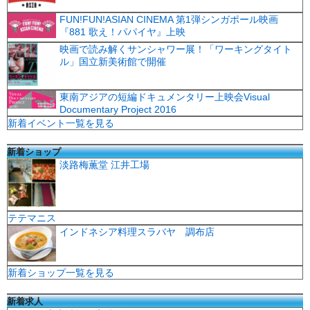
FUN!FUN!ASIAN CINEMA 第1弾シンガポール映画
『881 歌え！パパイヤ』上映
映画で読み解くサンシャワー展！「ワーキングタイト
ル」国立新美術館で開催
東南アジアの短編ドキュメンタリー上映会Visual
Documentary Project 2016
新着イベント一覧を見る
新着ショップ
淡路梅薫堂 江井工場
テテマニス
インドネシア料理スラバヤ 調布店
新着ショップ一覧を見る
新着求人