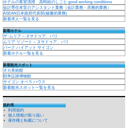
ホテルの客室清掃 高時給のしごと:good working conditions
会計専任本官のアシスタント業務（会計業務・庶務的業務）
ASEAN日本政府代表部(秘書的業務)
新着求人一覧を見る
新着ホテル
ザ･ムリア – ヌサドゥア、バリ
ムリア リゾート – ヌサドゥア、バリ
パーク ハイアット サイゴン
新着ホテル一覧を見る
新着観光スポット
ネカ美術館
戦争証跡博物館
サイゴン オペラ ハウス
新着観光スポット一覧を見る
規約等
利用規約
個人情報の取り扱い
著作権と転載について