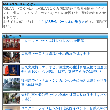
ASEANPORTALとは？
ASEAN PORTALとはASEAN１０カ国に関連する各種情報（イベ
ント、求人、ショップ、ホテルなど）の参照および登録が出来るサ
イトです。
本サイトの使い方は
こちら(ASEANポータルの歩き方)
からご確認下
さい。
最新ニュース
マレーシアで七夕盆踊り祭り2026が開催
広島県は外国人介護福祉士の資格取得を支援
自民党政権はエチオピア帰還民の生計再建支援で国連開
発計画100万ドル拠出、日本が支援できるのは誇りと
福岡県でベトナム・シンガポール等に海外派遣した学生
達の体験発表
大村知事の愛知県は中小企業の外国人材確保支援をパソ
ナ委託
ユニクロ・フィリピンが日比友好イベント、伝統衣料ブ