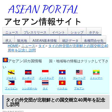
コ
ニュース
プレスリリース
イベント
ショップ
ホテル
求人
観光地
ASEAN基本情報
統計データ
各種問合せ先
ン
HOME
>
ニュース
>
タイ
>
タイの外交団が北朝鮮との国交樹立40
周年を記念し訪問
テ
ン
アセアン10カ国情報
国・地域毎の情報はクリックして下さ
い
ツ
ブルネイ
カンボジア
インドネシア
ラオス
マレーシア
ミャンマー
へ
ス
フィリピン
シンガポール
タイ
ベトナム
アセアン
キ
タイの外交団が北朝鮮との国交樹立40周年を記念
し訪問
ッ
2015年5月27日