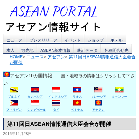
コ
ニュース
プレスリリース
イベント
ショップ
ホテル
求人
観光地
ASEAN基本情報
統計データ
各種問合せ先
ン
HOME
>
ニュース
>
アセアン
>
第11回日ASEAN情報通信大臣会合
が開催
テ
ン
アセアン10カ国情報
国・地域毎の情報はクリックして下さ
い
ツ
ブルネイ
カンボジア
インドネシア
ラオス
マレーシア
ミャンマー
へ
ス
フィリピン
シンガポール
タイ
ベトナム
アセアン
キ
第11回日ASEAN情報通信大臣会合が開催
2016年11月28日
ッ