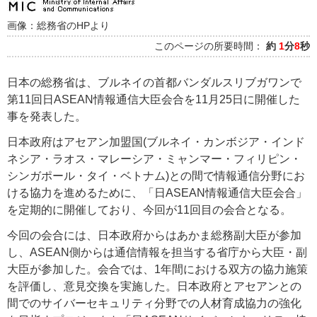
画像：総務省のHPより
このページの所要時間：
約
1
分
8
秒
日本の総務省は、ブルネイの首都バンダルスリブガワンで
第11回日ASEAN情報通信大臣会合を11月25日に開催した
事を発表した。
日本政府はアセアン加盟国(ブルネイ・カンボジア・インド
ネシア・ラオス・マレーシア・ミャンマー・フィリピン・
シンガポール・タイ・ベトナム)との間で情報通信分野にお
ける協力を進めるために、「日ASEAN情報通信大臣会合」
を定期的に開催しており、今回が11回目の会合となる。
今回の会合には、日本政府からはあかま総務副大臣が参加
し、ASEAN側からは通信情報を担当する省庁から大臣・副
大臣が参加した。会合では、1年間における双方の協力施策
を評価し、意見交換を実施した。日本政府とアセアンとの
間でのサイバーセキュリティ分野での人材育成協力の強化