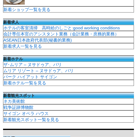
新着ショップ一覧を見る
新着求人
ホテルの客室清掃 高時給のしごと:good working conditions
会計専任本官のアシスタント業務（会計業務・庶務的業務）
ASEAN日本政府代表部(秘書的業務)
新着求人一覧を見る
新着ホテル
ザ･ムリア – ヌサドゥア、バリ
ムリア リゾート – ヌサドゥア、バリ
パーク ハイアット サイゴン
新着ホテル一覧を見る
新着観光スポット
ネカ美術館
戦争証跡博物館
サイゴン オペラ ハウス
新着観光スポット一覧を見る