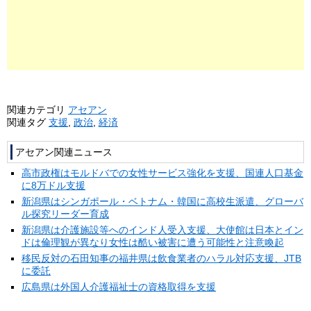
関連カテゴリ
アセアン
関連タグ
支援
,
政治
,
経済
アセアン関連ニュース
高市政権はモルドバでの女性サービス強化を支援、国連人口基金
に8万ドル支援
新潟県はシンガポール・ベトナム・韓国に高校生派遣、グローバ
ル探究リーダー育成
新潟県は介護施設等へのインド人受入支援、大使館は日本とイン
ドは倫理観が異なり女性は酷い被害に遭う可能性と注意喚起
移民反対の石田知事の福井県は飲食業者のハラル対応支援、JTB
に委託
広島県は外国人介護福祉士の資格取得を支援