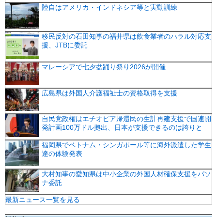
陸自はアメリカ・インドネシア等と実動訓練
移民反対の石田知事の福井県は飲食業者のハラル対応支
援、JTBに委託
マレーシアで七夕盆踊り祭り2026が開催
広島県は外国人介護福祉士の資格取得を支援
自民党政権はエチオピア帰還民の生計再建支援で国連開
発計画100万ドル拠出、日本が支援できるのは誇りと
福岡県でベトナム・シンガポール等に海外派遣した学生
達の体験発表
大村知事の愛知県は中小企業の外国人材確保支援をパソ
ナ委託
最新ニュース一覧を見る