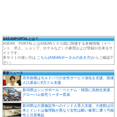
ASEANPORTALとは？
ASEAN PORTALとはASEAN１０カ国に関連する各種情報（イベ
ント、求人、ショップ、ホテルなど）の参照および登録が出来るサ
イトです。
本サイトの使い方は
こちら(ASEANポータルの歩き方)
からご確認下
さい。
最新ニュース
高市政権はモルドバでの女性サービス強化を支援、国連
人口基金に8万ドル支援
新潟県はシンガポール・ベトナム・韓国に高校生派遣、
グローバル探究リーダー育成
新潟県は介護施設等へのインド人受入支援、大使館は日
本とインドは倫理観が異なり女性は酷い被害に遭う可能
性と注意喚起