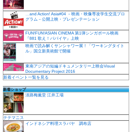
…and Action! Asia#04 －映画・映像専攻学生交流プロ
グラム－公開上映・プレゼンテーション
FUN!FUN!ASIAN CINEMA 第1弾シンガポール映画
『881 歌え！パパイヤ』上映
映画で読み解くサンシャワー展！「ワーキングタイト
ル」国立新美術館で開催
東南アジアの短編ドキュメンタリー上映会Visual
Documentary Project 2016
新着イベント一覧を見る
新着ショップ
淡路梅薫堂 江井工場
テテマニス
インドネシア料理スラバヤ 調布店