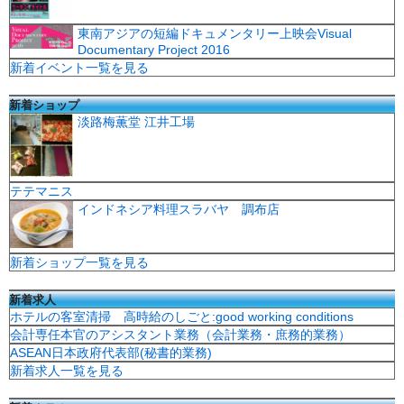
東南アジアの短編ドキュメンタリー上映会Visual
Documentary Project 2016
新着イベント一覧を見る
新着ショップ
淡路梅薫堂 江井工場
テテマニス
インドネシア料理スラバヤ 調布店
新着ショップ一覧を見る
新着求人
ホテルの客室清掃 高時給のしごと:good working conditions
会計専任本官のアシスタント業務（会計業務・庶務的業務）
ASEAN日本政府代表部(秘書的業務)
新着求人一覧を見る