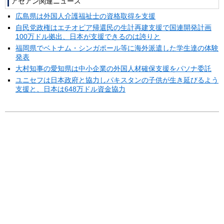
アセアン関連ニュース
広島県は外国人介護福祉士の資格取得を支援
自民党政権はエチオピア帰還民の生計再建支援で国連開発計画
100万ドル拠出、日本が支援できるのは誇りと
福岡県でベトナム・シンガポール等に海外派遣した学生達の体験
発表
大村知事の愛知県は中小企業の外国人材確保支援をパソナ委託
ユニセフは日本政府と協力しパキスタンの子供が生き延びるよう
支援と、日本は648万ドル資金協力