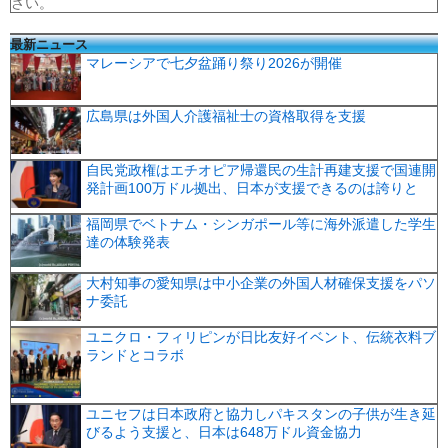
さい。
最新ニュース
マレーシアで七夕盆踊り祭り2026が開催
広島県は外国人介護福祉士の資格取得を支援
自民党政権はエチオピア帰還民の生計再建支援で国連開
発計画100万ドル拠出、日本が支援できるのは誇りと
福岡県でベトナム・シンガポール等に海外派遣した学生
達の体験発表
大村知事の愛知県は中小企業の外国人材確保支援をパソ
ナ委託
ユニクロ・フィリピンが日比友好イベント、伝統衣料ブ
ランドとコラボ
ユニセフは日本政府と協力しパキスタンの子供が生き延
びるよう支援と、日本は648万ドル資金協力