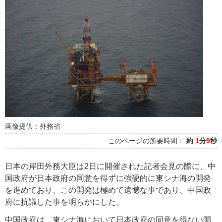
画像提供：外務省
このページの所要時間：
約
1
分
9
秒
日本の岸田外務大臣は2日に開催された記者会見の際に、中
国政府が日本政府の同意を得ずに強硬的に東シナ海の開発
を進めており、この開発は極めて遺憾な事であり、中国政
府に抗議した事を明らかにした。
中国政府は、東シナ海において日本政府の同意を得ない開