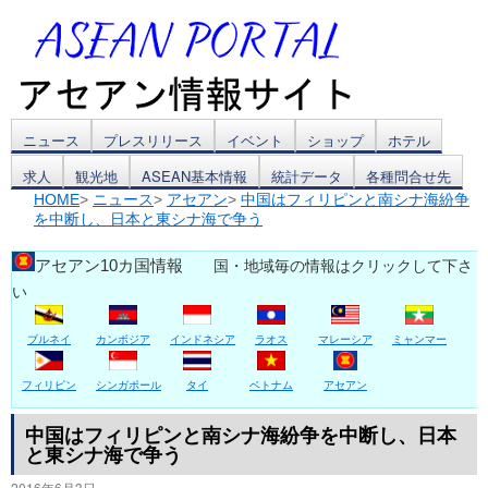
コ
ニュース
プレスリリース
イベント
ショップ
ホテル
求人
観光地
ASEAN基本情報
統計データ
各種問合せ先
ン
HOME
>
ニュース
>
アセアン
>
中国はフィリピンと南シナ海紛争
を中断し、日本と東シナ海で争う
テ
ン
アセアン10カ国情報
国・地域毎の情報はクリックして下さ
い
ツ
ブルネイ
カンボジア
インドネシア
ラオス
マレーシア
ミャンマー
へ
ス
フィリピン
シンガポール
タイ
ベトナム
アセアン
キ
中国はフィリピンと南シナ海紛争を中断し、日本
と東シナ海で争う
ッ
2016年6月3日