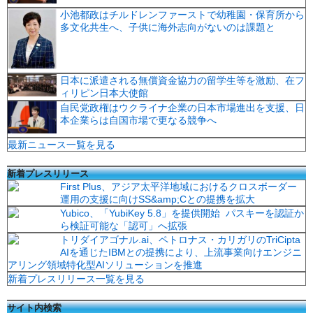
小池都政はチルドレンファーストで幼稚園・保育所から
多文化共生へ、子供に海外志向がないのは課題と
日本に派遣される無償資金協力の留学生等を激励、在フ
ィリピン日本大使館
自民党政権はウクライナ企業の日本市場進出を支援、日
本企業らは自国市場で更なる競争へ
最新ニュース一覧を見る
新着プレスリリース
First Plus、アジア太平洋地域におけるクロスボーダー
運用の支援に向けSS&amp;Cとの提携を拡大
Yubico、「YubiKey 5.8」を提供開始 パスキーを認証か
ら検証可能な「認可」へ拡張
トリダイアゴナル.ai、ペトロナス・カリガリのTriCipta
AIを通じたIBMとの提携により、上流事業向けエンジニ
アリング領域特化型AIソリューションを推進
新着プレスリリース一覧を見る
サイト内検索