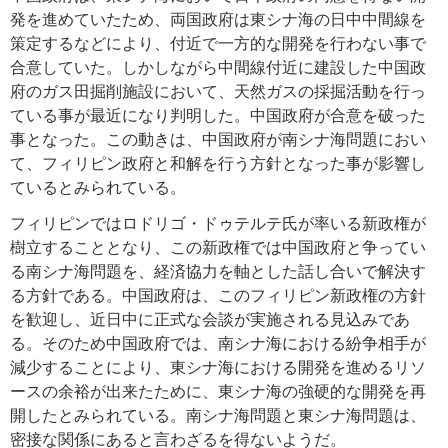
発を進めていたため、両国政府は東シナ海の日中中間線を
策定するなどにより、付近で一方的な開発を行わない事で
合意していた。しかしながら中間線付近に建設した中国政
府のガス田掘削施設において、天然ガスの採掘活動を行っ
ている事が最近になり判明した。中国政府が合意を破った
事となった。この動きは、中国政府が南シナ海問題におい
て、フィリピン政府と和解を行う方針となった事が影響し
ているとみられている。
フィリピンではロドリゴ・ドゥテルテ氏が率いる新政権が
樹立することとなり、この新政権では中国政府と争ってい
る南シナ海問題を、経済協力を軸とした話し合いで解決す
る方針である。中国政府は、このフィリピン新政権の方針
を歓迎し、近日中に正式な会談が実施される見込みであ
る。そのため中国政府では、南シナ海における紛争相手が
減少することにより、東シナ海における開発を進めるリソ
ースの余裕が出来たために、東シナ海の強硬的な開発を再
開したとみられている。南シナ海問題と東シナ海問題は、
密接な関係にあると言わざるを得ないようだ。