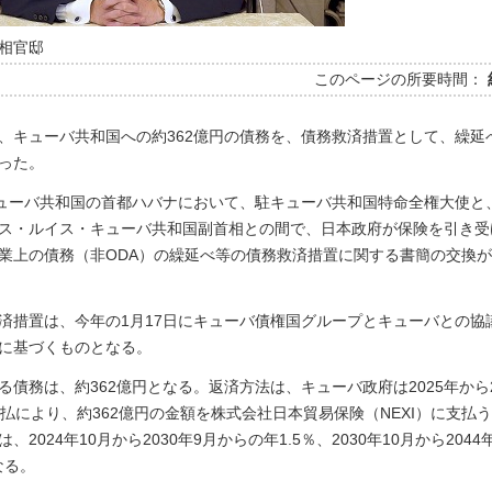
相官邸
このページの所要時間：
、キューバ共和国への約362億円の債務を、債務救済措置として、繰延
った。
キューバ共和国の首都ハバナにおいて、駐キューバ共和国特命全権大使と
ス・ルイス・キューバ共和国副首相との間で、日本政府が保険を引き受
業上の債務（非ODA）の繰延べ等の債務救済措置に関する書簡の交換
済措置は、今年の1月17日にキューバ債権国グループとキューバとの協
に基づくものとなる。
る債務は、約362億円となる。返済方法は、キューバ政府は2025年から2
賦払により、約362億円の金額を株式会社日本貿易保険（NEXI）に支払
、2024年10月から2030年9月からの年1.5％、2030年10月から2044
なる。