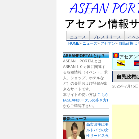
コ
ニュース
プレスリリース
イベ
HOME
>
ニュース
>
アセアン
>
自民政権は
ン
ASEANPORTALとは？
アセアン
テ
ASEAN PORTALとは
ASEAN１０カ国に関連す
ン
る各種情報（イベント、求
自民政権
人、ショップ、ホテルな
ツ
ど）の参照および登録が出
2025年7月15日
来るサイトです。
本サイトの使い方は
こちら
へ
(ASEANポータルの歩き方)
からご確認下さい。
ス
最新ニュース
キ
高市政権はモ
ルドバでの女
ッ
性サービス強