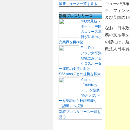
キューバ債権
最新ニュース一覧を見る
ク、フィンラ
新着プレスリリース
及び英国の1
NIQの最新レ
ポート：中国
なお、日本政
のコマース革
務の支払等を
新が世界の小
の際には、延滞
売業界を再構築
First Plus、
政法人日本貿
アジア太平洋
地域における
クロスボーダ
ー運用の支援に向け
SS&amp;Cとの提携を拡大
Yubico、
「YubiKey
5.8」を提供
開始 パスキ
ーを認証から検証可能な
「認可」へ拡張
新着プレスリリース一覧を
見る