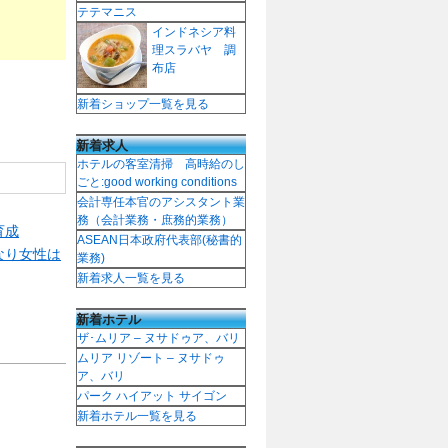
テテマニス
インドネシア料
理スラバヤ 調
布店
新着ショップ一覧を見る
新着求人
ホテルの客室清掃 高時給のし
ごと:good working conditions
会計専任本官のアシスタント業
務（会計業務・庶務的業務）
育成
ASEAN日本政府代表部(秘書的
なり女性は
業務)
新着求人一覧を見る
新着ホテル
ザ･ムリア – ヌサドゥア、バリ
ムリア リゾート – ヌサドゥ
ア、バリ
パーク ハイアット サイゴン
新着ホテル一覧を見る