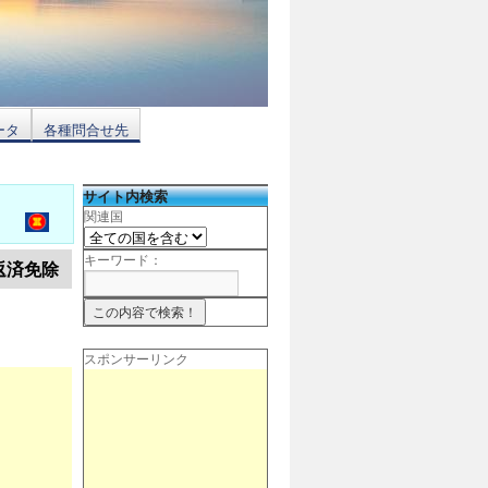
ータ
各種問合せ先
サイト内検索
関連国
キーワード：
返済免除
スポンサーリンク