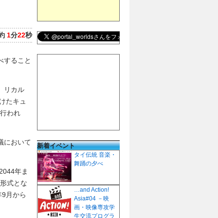
約
1
分
22
秒
べすること
、リカル
けたキュ
が行われ
議において
新着イベント
タイ伝統 音楽・
舞踊の夕べ
044年ま
う形式とな
…and Action!
年9月から
Asia#04 －映
画・映像専攻学
生交流プログラ