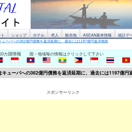
ント
ショップ
ホテル
求人
観光地
ASEAN基本情報
統計デ
キューバへの362億円債務を返済延期に、過去には1197億円返済免除
10カ国情報
国・地域毎の情報はクリックして下さい
はキューバへの362億円債務を返済延期に、過去には1197億円
スポンサーリンク