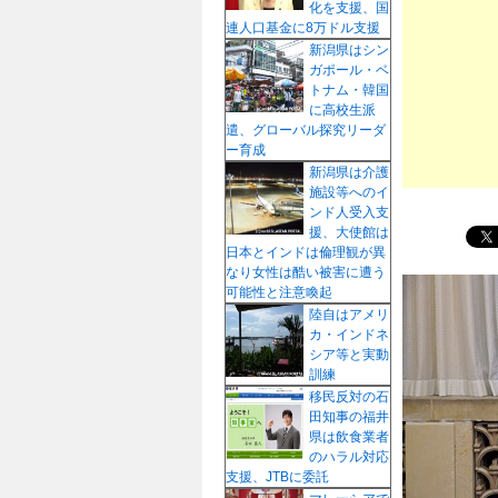
化を支援、国
プ
連人口基金に8万ドル支援
新潟県はシン
ガポール・ベ
トナム・韓国
に高校生派
遣、グローバル探究リーダ
ー育成
新潟県は介護
施設等へのイ
ンド人受入支
援、大使館は
日本とインドは倫理観が異
なり女性は酷い被害に遭う
可能性と注意喚起
陸自はアメリ
カ・インドネ
シア等と実動
訓練
移民反対の石
田知事の福井
県は飲食業者
のハラル対応
支援、JTBに委託