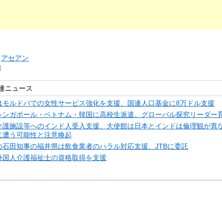
リ
アセアン
治
連ニュース
はモルドバでの女性サービス強化を支援、国連人口基金に8万ドル支援
シンガポール・ベトナム・韓国に高校生派遣、グローバル探究リーダー
介護施設等へのインド人受入支援、大使館は日本とインドは倫理観が異
に遭う可能性と注意喚起
の石田知事の福井県は飲食業者のハラル対応支援、JTBに委託
外国人介護福祉士の資格取得を支援