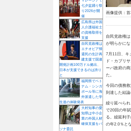
マレーシアで
七夕盆踊り祭
り2026が開
画像提供：首
催
広島県は外国
人介護福祉士
の資格取得を
自民党政権は
支援
が明らかにな
自民党政権は
エチオピア帰
7月11日、
還民の生計再
建支援で国連
ド・カブリサ
開発計画100万ドル拠出、
ーバ政府の商
日本が支援できるのは誇り
た。
と
福岡県でベト
今回の債務救
ナム・シンガ
ポール等に海
到達した結論
外派遣した学
生達の体験発表
繰り延べられ
大村知事の愛
で20回の年
知県は中小企
る。繰延利子は
業の外国人材
の年2.0％と
確保支援をパ
ソナ委託