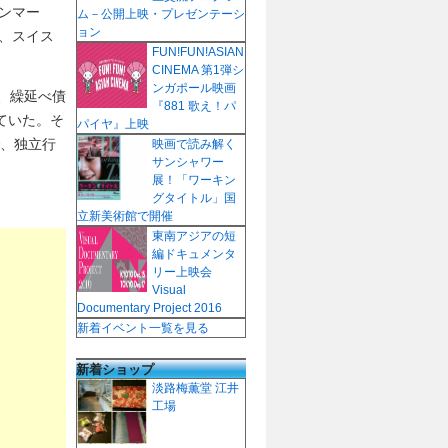
ンマー
ム－公開上映・プレゼンテーシ
ョン
、スイス
FUN!FUN!ASIAN
CINEMA 第1弾シ
ンガポール映画
は、繰延べ債
『881 歌え！パ
していた。そ
パイヤ』上映
で、独立行
映画で読み解く
サンシャワー
展！「ワーキン
グタイトル」国
立新美術館で開催
東南アジアの短
編ドキュメンタ
リー上映会
Visual
Documentary Project 2016
新着イベント一覧を見る
新着ショップ
淡路梅薫堂 江井
工場