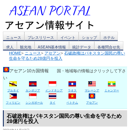
コ
ニュース
プレスリリース
イベント
ショップ
ホテル
求人
観光地
ASEAN基本情報
統計データ
各種問合せ先
ン
HOME
>
ニュース
>
アセアン
>
石破政権はパキスタン国民の尊い
生命を守るため28億円を投入
テ
ン
アセアン10カ国情報
国・地域毎の情報はクリックして下さ
い
ツ
ブルネイ
カンボジア
インドネシア
ラオス
マレーシア
ミャンマー
へ
ス
フィリピン
シンガポール
タイ
ベトナム
アセアン
キ
石破政権はパキスタン国民の尊い生命を守るため
28億円を投入
ッ
2024年11月13日