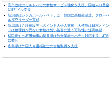
高市政権はモルドバでの女性サービス強化を支援、国連人口基金
に8万ドル支援
新潟県はシンガポール・ベトナム・韓国に高校生派遣、グローバ
ル探究リーダー育成
新潟県は介護施設等へのインド人受入支援、大使館は日本とイン
ドは倫理観が異なり女性は酷い被害に遭う可能性と注意喚起
移民反対の石田知事の福井県は飲食業者のハラル対応支援、JTB
に委託
広島県は外国人介護福祉士の資格取得を支援