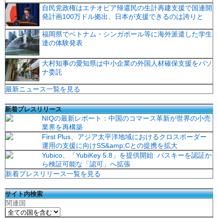
自民党政権はエチオピア帰還民の生計再建支援で国連開
発計画100万ドル拠出、日本が支援できるのは誇りと
福岡県でベトナム・シンガポール等に海外派遣した学生
達の体験発表
大村知事の愛知県は中小企業の外国人材確保支援をパソ
ナ委託
最新ニュース一覧を見る
新着プレスリリース
NIQの最新レポート：中国のコマース革新が世界の小売
業界を再構築
First Plus、アジア太平洋地域におけるクロスボーダー
運用の支援に向けSS&amp;Cとの提携を拡大
Yubico、「YubiKey 5.8」を提供開始 パスキーを認証か
ら検証可能な「認可」へ拡張
新着プレスリリース一覧を見る
サイト内検索
関連国