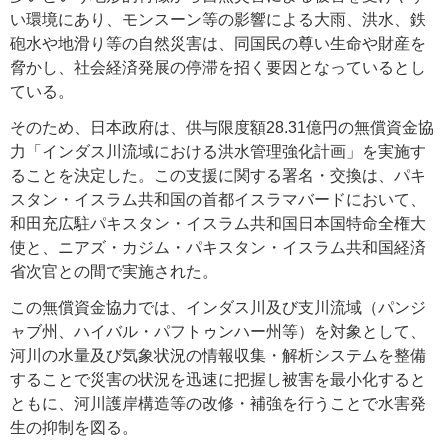
い環境にあり、モンスーン等の影響による大雨、洪水、鉄
砲水や地滑り等の自然災害は、同国民の尊い生命や財産を
脅かし、社会経済発展の停滞を招く要因となっているとし
ている。
そのため、日本政府は、供与限度額28.31億円の無償資金協
力「インダス川流域における洪水管理強化計画」を実施す
ることを決定した。この支援に関する署名・交換は、パキ
スタン・イスラム共和国の首都イスラマバードにおいて、
和田充広駐パキスタン・イスラム共和国日本国特命全権大
使と、ニアズ・カジム・パキスタン・イスラム共和国経済
省次官との間で実施された。
この無償資金協力では、インダス川及び支川流域（パンジ
ャブ州、ハイバル・パフトゥンハー州等）を対象として、
河川の水量及び気象状況の情報収集・解析システムを整備
することで災害の状況を迅速に把握し被害を最小化すると
ともに、河川護岸構造等の改修・補強を行うことで水害発
生の抑制を図る。