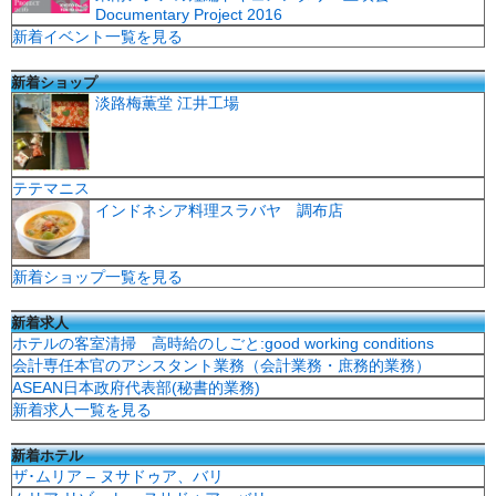
Documentary Project 2016
新着イベント一覧を見る
新着ショップ
淡路梅薫堂 江井工場
テテマニス
インドネシア料理スラバヤ 調布店
新着ショップ一覧を見る
新着求人
ホテルの客室清掃 高時給のしごと:good working conditions
会計専任本官のアシスタント業務（会計業務・庶務的業務）
ASEAN日本政府代表部(秘書的業務)
新着求人一覧を見る
新着ホテル
ザ･ムリア – ヌサドゥア、バリ