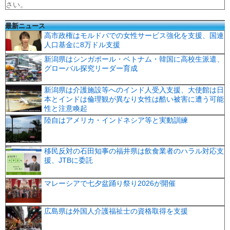
さい。
最新ニュース
高市政権はモルドバでの女性サービス強化を支援、国連
人口基金に8万ドル支援
新潟県はシンガポール・ベトナム・韓国に高校生派遣、
グローバル探究リーダー育成
新潟県は介護施設等へのインド人受入支援、大使館は日
本とインドは倫理観が異なり女性は酷い被害に遭う可能
性と注意喚起
陸自はアメリカ・インドネシア等と実動訓練
移民反対の石田知事の福井県は飲食業者のハラル対応支
援、JTBに委託
マレーシアで七夕盆踊り祭り2026が開催
広島県は外国人介護福祉士の資格取得を支援